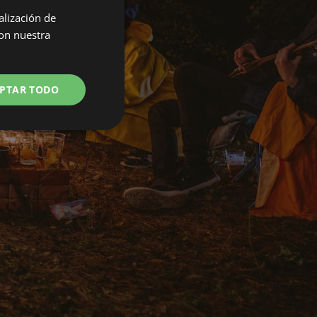
alización de
ENGLISH
con nuestra
SPANISH
POLISH
PTAR TODO
GERMAN
ITALIAN
FRENCH
CZECH
DUTCH
SLOVAK