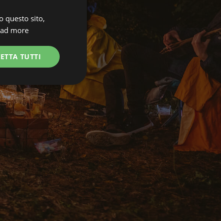
o questo sito,
ENGLISH
ad more
SPANISH
POLISH
ETTA TUTTI
GERMAN
ITALIAN
FRENCH
CZECH
DUTCH
SLOVAK