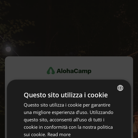
Accedi
Questo sito utilizza i cookie
Non hai ancora un account?
Crea un account gratuitamente.
Questo sito utilizza i cookie per garantire
ENGLISH
una migliore esperienza d’uso. Utilizzando
SPANISH
questo sito, acconsenti all’uso di tutti i
E-mail
POLISH
cookie in conformità con la nostra politica
sui cookie.
Read more
GERMAN