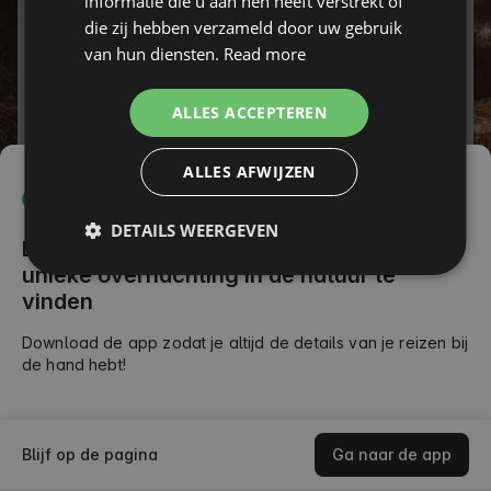
informatie die u aan hen heeft verstrekt of
die zij hebben verzameld door uw gebruik
Wachtwoord
CZECH
van hun diensten.
Read more
DUTCH
Wachtwoord vergeten?
SLOVAK
ALLES ACCEPTEREN
INLOGGEN
ALLES AFWIJZEN
of
DETAILS WEERGEVEN
De app maakt het gemakkelijk om een
unieke overnachting in de natuur te
vinden
Download de app zodat je altijd de details van je reizen bij
de hand hebt!
Blijf op de pagina
Ga naar de app