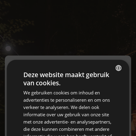
Deze website maakt gebruik
Inloggen
van cookies.
ENGLISH
We gebruiken cookies om inhoud en
Heb je nog geen account?
SPANISH
advertenties te personaliseren en om ons
Maak er gratis een aan hier.
POLISH
verkeer te analyseren. We delen ook
informatie over uw gebruik van onze site
GERMAN
E-mail
met onze advertentie- en analysepartners,
ITALIAN
die deze kunnen combineren met andere
FRENCH