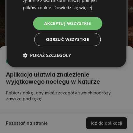
zgodnie z warunkami naszej polityki
FRENCH
plików cookie.
Dowiedz się więcej
Hasło
CZECH
Zapomniałeś hasła?
AKCEPTUJ WSZYSTKIE
DUTCH
ZALOGUJ SIĘ
SLOVAK
ODRZUĆ WSZYSTKIE
lub
POKAŻ SZCZEGÓŁY
Aplikacja ułatwia znalezienie
wyjątkowego noclegu w Naturze
Pobierz apkę, aby mieć szczegóły swoich podróży
zawsze pod ręką!
Pozostań na stronie
Idź do aplikacji