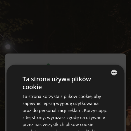
Ta strona używa plików
Logowanie
cookie
ENGLISH
Nie masz jeszcze konta?
Ta strona korzysta z plików cookie, aby
Załóż je za darmo tutaj.
SPANISH
zapewnić lepszą wygodę użytkowania
POLISH
oraz do personalizacji reklam. Korzystając
Email
z tej strony, wyrażasz zgodę na używanie
GERMAN
przez nas wszystkich plików cookie
ITALIAN