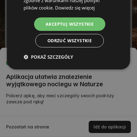
zgodnie z warunkami naszej polityki
FRENCH
plików cookie.
Dowiedz się więcej
Hasło
CZECH
Zapomniałeś hasła?
AKCEPTUJ WSZYSTKIE
DUTCH
ZALOGUJ SIĘ
SLOVAK
ODRZUĆ WSZYSTKIE
lub
POKAŻ SZCZEGÓŁY
Aplikacja ułatwia znalezienie
wyjątkowego noclegu w Naturze
Pobierz apkę, aby mieć szczegóły swoich podróży
zawsze pod ręką!
Pozostań na stronie
Idź do aplikacji