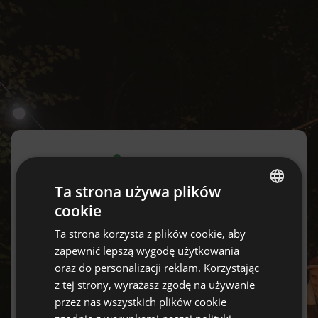
Ta strona używa plików
Logowanie
cookie
ENGLISH
Nie masz jeszcze konta?
Ta strona korzysta z plików cookie, aby
Załóż je za darmo tutaj.
SPANISH
zapewnić lepszą wygodę użytkowania
POLISH
oraz do personalizacji reklam. Korzystając
Email
z tej strony, wyrażasz zgodę na używanie
GERMAN
przez nas wszystkich plików cookie
ITALIAN