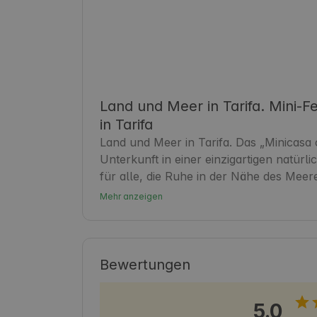
Land und Meer in Tarifa. Mini-F
in Tarifa
Land und Meer in Tarifa. Das „Minicasa co
Unterkunft in einer einzigartigen natürl
für alle, die Ruhe in der Nähe des Meere
seine entspannte Atmosphäre und seine S
Mehr anzeigen
Die Gäste können die Nähe zum Strand ge
ein idealer Ausgangspunkt, um die Schö
entdecken und Meer, Land und Abenteue
Bewertungen
5.0