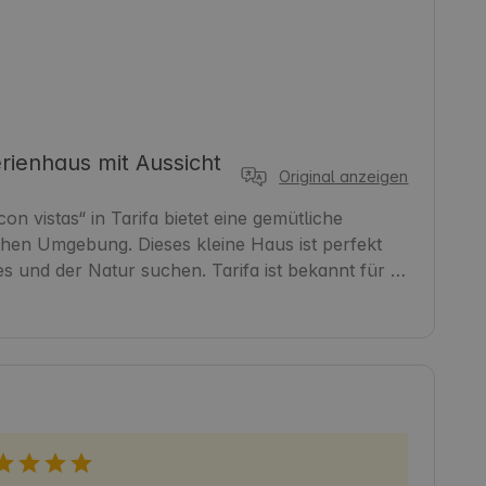
erienhaus mit Aussicht
Original anzeigen
n vistas“ in Tarifa bietet eine gemütliche 
ichen Umgebung. Dieses kleine Haus ist perfekt 
s und der Natur suchen. Tarifa ist bekannt für 
trände, die sich ideal für Wassersport eignen. 
nießen und die lokale Kultur erkunden. Es ist 
nheit von Cádiz und seiner Umgebung zu 
r an einem einzigen Ort zu verbinden. 🍃