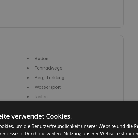
Baden
Fahrradwege
Berg-Trekking
Wassersport
Reiten
Bauernhof
ite verwendet Cookies.
Yoga-Kurse
okies, um die Benutzerfreundlichkeit unserer Website und die P
Pilze sammeln
verbessern. Durch die weitere Nutzung unserer Webseite stimmen