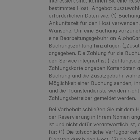
interessiert sind, können Sie eine Re
bestimmtes Host -Angebot auszuwählen
erforderlichen Daten wie: (1) Buchung
Ankunftszeit für den Host verwenden,
Wünsche. Um eine Buchung vorzunehme
eine Bearbeitungsgebühr an AlohaCamp
Buchungszahlung hinzufügen („Zusätz
angegeben. Die Zahlung für die Buchu
den Service integriert ist („Zahlungs
Zahlungskarte angeben Kartendaten a
Buchung und die Zusatzgebühr währe
Möglichkeit einer Buchung senden, in
und die Touristendienste werden nich
Zahlungsbetreiber gemeldet werden.
Bei Vorbehalt schließen Sie mit dem Ho
der Reservierung in Ihrem Namen ange
ist und nicht dafür verantwortlich ist
für: (1) Die tatsächliche Verfügbarke
Diensten durch den Host, (3) die Serv