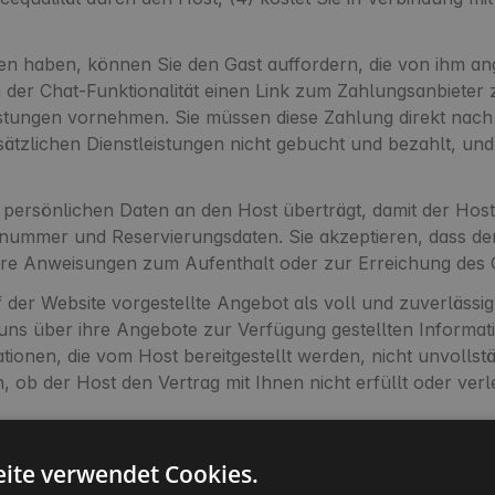
 haben, können Sie den Gast auffordern, die von ihm an
er Chat-Funktionalität einen Link zum Zahlungsanbieter z
eistungen vornehmen. Sie müssen diese Zahlung direkt nac
tzlichen Dienstleistungen nicht gebucht und bezahlt, und de
 persönlichen Daten an den Host überträgt, damit der Hos
ummer und Reservierungsdaten. Sie akzeptieren, dass der
ertere Anweisungen zum Aufenthalt oder zur Erreichung des 
der Website vorgestellte Angebot als voll und zuverlässi
er uns über ihre Angebote zur Verfügung gestellten Informa
ionen, die vom Host bereitgestellt werden, nicht unvollstä
 ob der Host den Vertrag mit Ihnen nicht erfüllt oder verle
den Gastgebern angebotenen touristischen Dienstleistung
ite verwendet Cookies.
sgeschlossen sind, sind Sie nicht berechtigt, mit dem Ga