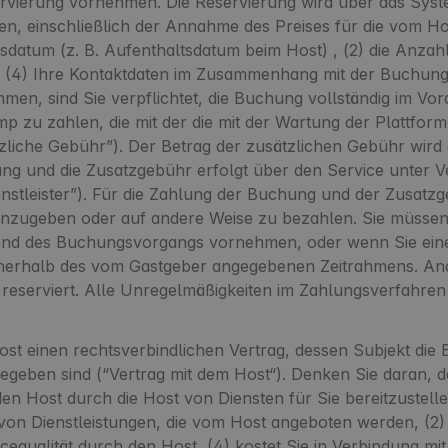
servierung vornehmen. Die Reservierung wird über das Syst
, einschließlich der Annahme des Preises für die vom Hos
sdatum (z. B. Aufenthaltsdatum beim Host) , (2) die Anzah
 (4) Ihre Kontaktdaten im Zusammenhang mit der Buchung 
n, sind Sie verpflichtet, die Buchung vollständig im Vo
 zu zahlen, die mit der die mit der Wartung der Plattfor
liche Gebühr”). Der Betrag der zusätzlichen Gebühr wird
ng und die Zusatzgebühr erfolgt über den Service unter V
dienstleister”). Für die Zahlung der Buchung und der Zusatz
nzugeben oder auf andere Weise zu bezahlen. Sie müssen d
nd des Buchungsvorgangs vornehmen, oder wenn Sie eine
nerhalb des vom Gastgeber angegebenen Zeitrahmens. Ande
t reserviert. Alle Unregelmäßigkeiten im Zahlungsverfahre
st einen rechtsverbindlichen Vertrag, dessen Subjekt die Ber
geben sind (“Vertrag mit dem Host“). Denken Sie daran, d
, den Host durch die Host von Diensten für Sie bereitzustell
it von Dienstleistungen, die vom Host angeboten werden, (2
icequalität durch den Host, (4) kostet Sie in Verbindung m