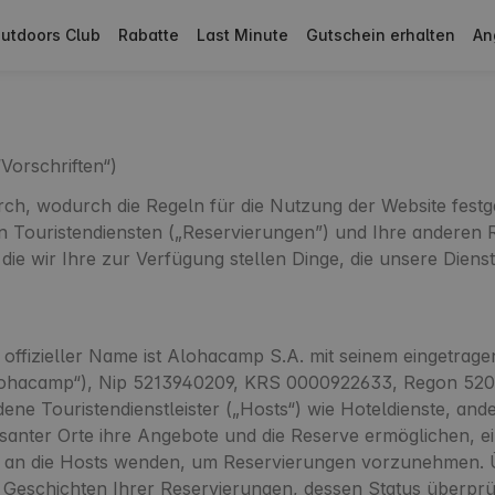
utdoors Club
Rabatte
Last Minute
Gutschein erhalten
An
Vorschriften“)
durch, wodurch die Regeln für die Nutzung der Website f
on Touristendiensten („Reservierungen”) und Ihre anderen 
 die wir Ihre zur Verfügung stellen Dinge, die unsere Die
 offizieller Name ist Alohacamp S.A. mit seinem eingetra
Alohacamp“), Nip 5213940209, KRS 0000922633, Regon 520
dene Touristendienstleister („Hosts“) wie Hoteldienste, an
santer Orte ihre Angebote und die Reserve ermöglichen, ei
h an die Hosts wenden, um Reservierungen vorzunehmen. Ü
 Geschichten Ihrer Reservierungen, dessen Status überprüf