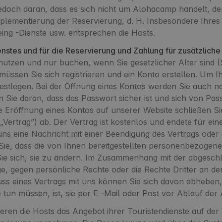
doch daran, dass es sich nicht um Alohacamp handelt, der ei
ementierung der Reservierung, d. H. Insbesondere Ihres A
ing -Dienste usw. entsprechen die Hosts.
nstes und für die Reservierung und Zahlung für zusätzliche
utzen und nur buchen, wenn Sie gesetzlicher Alter sind (
h müssen Sie sich registrieren und ein Konto erstellen. Um 
estlegen. Bei der Öffnung eines Kontos werden Sie auch 
Sie daran, dass das Passwort sicher ist und sich von Pass
Eröffnung eines Kontos auf unserer Website schließen Sie
 („Vertrag”) ab. Der Vertrag ist kostenlos und endete für 
 uns eine Nachricht mit einer Beendigung des Vertrags ode
 Sie, dass die von Ihnen bereitgestellten personenbezogen
 Sie sich, sie zu ändern. Im Zusammenhang mit der abgesc
ge, gegen persönliche Rechte oder die Rechte Dritter an de
s eines Vertrags mit uns können Sie sich davon abheben,
 tun müssen, ist, sie per E -Mail oder Post vor Ablauf de
eren die Hosts das Angebot ihrer Touristendienste auf de