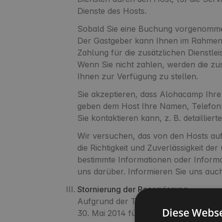
Dienste des Hosts.
Sobald Sie eine Buchung vorgenommen
Der Gastgeber kann Ihnen im Rahmen d
Zahlung für die zusätzlichen Dienstl
Wenn Sie nicht zahlen, werden die zusä
Ihnen zur Verfügung zu stellen.
Sie akzeptieren, dass Alohacamp Ihre
geben dem Host Ihre Namen, Telefonn
Sie kontaktieren kann, z. B. detailli
Wir versuchen, das von den Hosts auf 
die Richtigkeit und Zuverlässigkeit d
bestimmte Informationen oder Informat
uns darüber. Informieren Sie uns auch,
Stornierung der Reservierung
Aufgrund der Tatsache, dass die von 
Diese Webse
30. Mai 2014 für Verbraucherrechte au