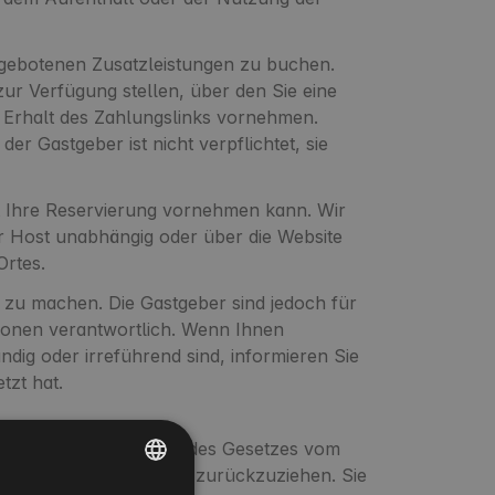
gebotenen Zusatzleistungen zu buchen.
ur Verfügung stellen, über den Sie eine
h Erhalt des Zahlungslinks vornehmen.
r Gastgeber ist nicht verpflichtet, sie
t Ihre Reservierung vornehmen kann. Wir
 Host unabhängig oder über die Website
Ortes.
g zu machen. Die Gastgeber sind jedoch für
tionen verantwortlich. Wenn Ihnen
ndig oder irreführend sind, informieren Sie
tzt hat.
en von der Regulierung des Gesetzes vom
stgeber aus dem Vertrag zurückzuziehen. Sie