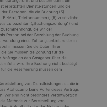
em durchgeführt und besteht darin, ein
t erbrachten Dienstleistungen und die
l der Personen, die die Buchung (3)
(E -Mail, Telefonnummer), (5) zusätzliche
raus zu bezahlen („Buchungszahlung”) und
m zusammenhängt, die wir der
 als Person bei der Bezahlung der Buchung
erwendung eines Zahlungsanbieters der in
gebühr müssen Sie die Daten Ihrer
ie Sie müssen die Zahlung für die
 Anfrage an den Gastgeber über die
rnfalls wird Ihre Buchung nicht bestätigt
n für die Reservierung müssen dem
eitstellung von Dienstleistungen ist, die in
ass Alohacamp keine Partei dieses Vertrags
en. Wir sind nicht besonders verantwortlich
) die Methode zur Bereitstellung von
it dem Aufenthalt oder der Nutzung der