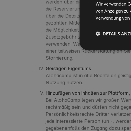
werden über die Vorbehaltsbedingunge
Wir verwenden Co
die Reservierung durch die Hostgebüh
von Anzeigen zu 
über die Details zu den Regeln für die
Verwendung von C
gezahlten Mittel zurückzusetzen. Fü
die Möglichkeit vorgesehen hat die B
DETAILS ANZ
Zusatzgebühr zurückerstatten. Wir we
verwenden. Wenn der Gastgeber in den
einer teilweisen Rückerstattung an Sie
Stornierung.
Geistigen Eigentums
Alohacamp ist in alle Rechte an geist
Nutzung nutzen.
Hinzufügen von Inhalten zur Plattform
Bei AlohaCamp legen wir großen Wert a
rechtmäßig sein und dürfen nicht gege
Persönlichkeitsrechte Dritter verletze
jede interessierte Person tun -, werd
gegebenenfalls den Zugang dazu sperren