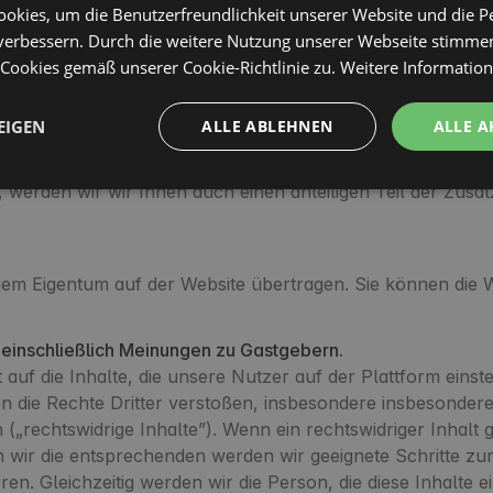
n informiert, einschließlich der finanziellen Bedingungen
okies, um die Benutzerfreundlichkeit unserer Website und die P
r berechnet werden kann oder der Host Sie nicht für die 
verbessern. Durch die weitere Nutzung unserer Webseite stimmen
 Stornierung des Reservats informiert. Der Gastgeber ist u
ookies gemäß unserer Cookie-Richtlinie zu.
Weitere Informatio
r eine Rückgabe wenden Sie sich an den Host. Wenn der B
uchung ohne Kosten für Sie zu stornieren (mit Rückerstatt
EIGEN
ALLE ABLEHNEN
ALLE A
rden die gleiche Zahlungsmethode, mit der Sie die Buchung
 Buchungsbedingungen die Möglichkeit vorgesehen hat die
, werden wir wir Ihnen auch einen anteiligen Teil der Zusat
igem Eigentum auf der Website übertragen. Sie können die We
, einschließlich Meinungen zu Gastgebern.
uf die Inhalte, die unsere Nutzer auf der Plattform einst
n die Rechte Dritter verstoßen, insbesondere insbesondere
n („rechtswidrige Inhalte”). Wenn ein rechtswidriger Inhal
en wir die entsprechenden werden wir geeignete Schritte zu
. Gleichzeitig werden wir die Person, die diese Inhalte ein