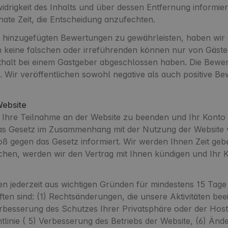
tswidrigkeit des Inhalts und über dessen Entfernung informi
ate Zeit, die Entscheidung anzufechten.
rm hinzugefügten Bewertungen zu gewährleisten, haben wir
en keine falschen oder irreführenden können nur von Gäst
alt bei einem Gastgeber abgeschlossen haben. Die Bewer
. Wir veröffentlichen sowohl negative als auch positive B
Website
, Ihre Teilnahme an der Website zu beenden und Ihr Konto
das Gesetz im Zusammenhang mit der Nutzung der Website 
toß gegen das Gesetz informiert. Wir werden Ihnen Zeit ge
chen, werden wir den Vertrag mit Ihnen kündigen und Ihr 
ten jederzeit aus wichtigen Gründen für mindestens 15 Tag
ten sind: (1) Rechtsänderungen, die unsere Aktivitäten bee
besserung des Schutzes Ihrer Privatsphäre oder der Host
htlinie ( 5) Verbesserung des Betriebs der Website, (6) Än