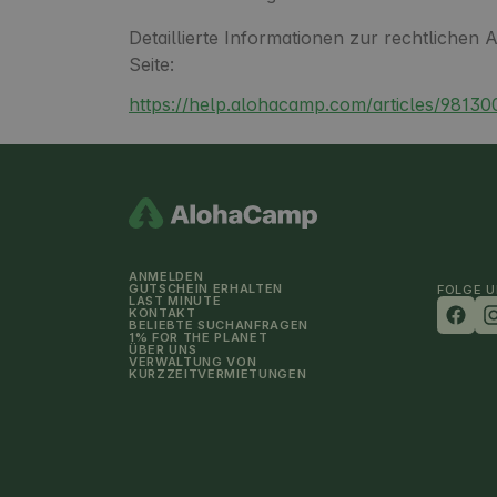
Detaillierte Informationen zur rechtlichen
Seite:
https://help.alohacamp.com/articles/98130
ANMELDEN
GUTSCHEIN ERHALTEN
FOLGE 
LAST MINUTE
KONTAKT
BELIEBTE SUCHANFRAGEN
1% FOR THE PLANET
ÜBER UNS
VERWALTUNG VON
KURZZEITVERMIETUNGEN