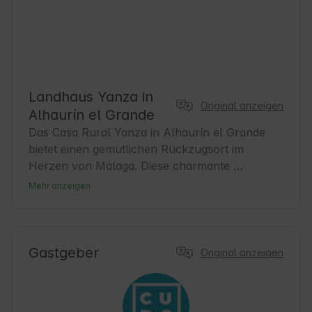
Landhaus Yanza in
Original anzeigen
Alhaurín el Grande
Das Casa Rural Yanza in Alhaurín el Grande 
bietet einen gemütlichen Rückzugsort im 
Herzen von Málaga. Diese charmante 
Unterkunft verbindet die Ruhe der Landschaft 
Mehr anzeigen
mit der Nähe zu lokalen Annehmlichkeiten und 
touristischen Routen. Alhaurín el Grande ist 
bekannt für seine entspannte Atmosphäre und 
seine reiche Geschichte, ideal für alle, die einen 
Gastgeber
Original anzeigen
authentischen Urlaub suchen. Die Gäste 
können die Natur genießen und die 
andalusische Kultur auf Schritt und Tritt 