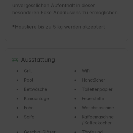
unvergesslichen Aufenthalt in dieser 
besonderen Ecke Andalusiens zu ermöglichen.

*Haustiere bis zu 5 kg werden akzeptiert
Ausstattung
Grill
WiFi
Pool
Handtücher
Bettwäsche
Toilettenpapier
Klimaanlage
Feuerstelle
Föhn
Waschmaschine
Seife
Kaffeemaschine
/ Kaffeekocher
Geschirr, Gläser
Töpfe und