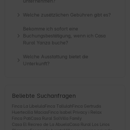
unternehmen?
Welche zusätzlichen Gebühren gibt es?
Bekomme ich sofort eine
Buchungsbestätigung, wenn ich Casa
Rural Yanza buche?
Welche Ausstattung bietet die
Unterkunft?
Beliebte Suchanfragen
Finca La Libelula
Finca Tallulah
Finca Gertrudis
Huertecilla Macias
Finca Isabel Privacy i Relax
Finca Pati
Casa Rural Sol
Villa Family
Casa El Recreo de La Abuela
Casa Rural Los Lirios