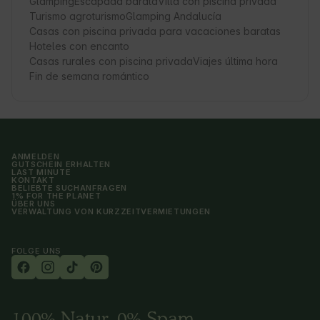
Glamping
Escapada barata
Villa con piscina privada
Turismo agroturismo
Glamping Andalucía
Casas con piscina privada para vacaciones baratas
Hoteles con encanto
Casas rurales con piscina privada
Viajes última hora
Fin de semana romántico
ANMELDEN
GUTSCHEIN ERHALTEN
LAST MINUTE
KONTAKT
BELIEBTE SUCHANFRAGEN
1% FOR THE PLANET
ÜBER UNS
VERWALTUNG VON KURZZEITVERMIETUNGEN
FOLGE UNS
100% Natur, 0% Spam.