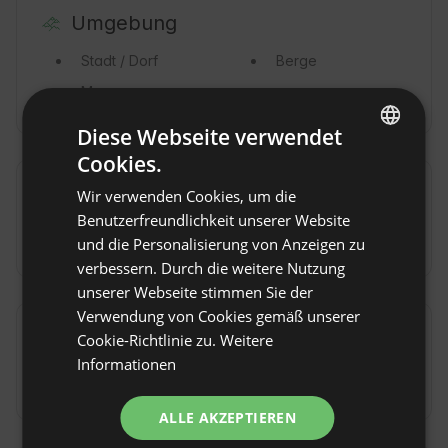
Umgebung
Stadt / Dorf
Berge
Meer
Diese Webseite verwendet
Cookies.
ENGLISH
Anfahrt
Wir verwenden Cookies, um die
SPANISH
Benutzerfreundlichkeit unserer Website
Mit dem Auto
POLISH
und die Personalisierung von Anzeigen zu
verbessern. Durch die weitere Nutzung
GERMAN
unserer Webseite stimmen Sie der
ITALIAN
Verwendung von Cookies gemäß unserer
Extras & Gebühren
FRENCH
Cookie-Richtlinie zu.
Weitere
Informationen
CZECH
Kaution
(300 EUR / am Tag der Ankunft)
DUTCH
ALLE AKZEPTIEREN
SLOVAK