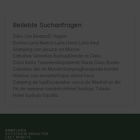
Beliebte Suchanfragen
Zielo Las Beatas
El Vagón
Domos Luna Nueva Luna Llena Luna Azul
Glamping con jacuzzi en Murcia
Cabañas Gilmañas Burbuja
Desde mi Cielo
Casa Bella Teepees
Alojamiento Rural Cielo Bonito
Cabañas del río Mundo
Glamping
Escapada barata
Hoteles con encanto
Viajes última hora
Camping de lujo
Escapadas cerca de Madrid un día
Fin de semana romántico
Hotel burbuja Toledo
Hotel burbuja España
ANMELDEN
GUTSCHEIN ERHALTEN
LAST MINUTE