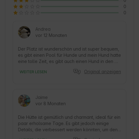
0
0
0
Andrea
vor 12 Monaten
Der Platz ist wunderschön und ist super bequem, 
es gibt einen Pool für Hunde und mein Hund hatte 
eine tolle Zeit, es gibt auch einen Hund in den 
Campingplatz super nett und der Besitzer sehr 
Original anzeigen
WEITER LESEN
aufmerksam, ich würde auf jeden Fall ein 
weiteres Jahr zurück
Jaime
vor 8 Monaten
Die Hütte ist gemütlich und charmant, ideal für ein 
paar erholsame Tage. Es gibt jedoch einige 
Details, die verbessert werden könnten, um den 
Aufenthalt angenehmer zu gestalten.
