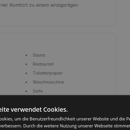
ner Komfort zu einem einzigartigen 
Sauna
Restaurant
Toilettenpapier
Waschmaschine
Seife
Töpfe und Pfannen
ite verwendet Cookies.
Kochfeld / Herd
Spielbereich/Spielplatz
okies, um die Benutzerfreundlichkeit unserer Website und die P
verbessern. Durch die weitere Nutzung unserer Webseite stimmen