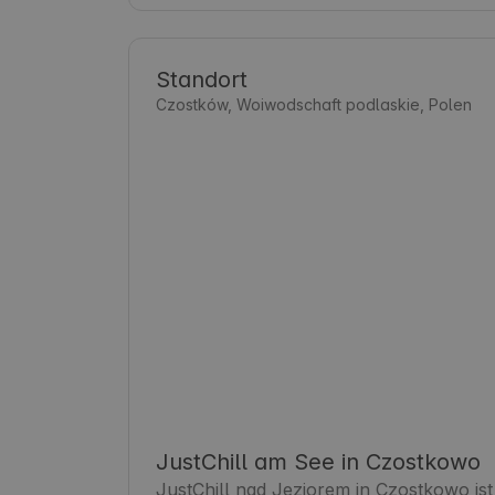
Standort
Czostków, Woiwodschaft podlaskie, Polen
JustChill am See in Czostkowo
JustChill nad Jeziorem in Czostkowo ist 