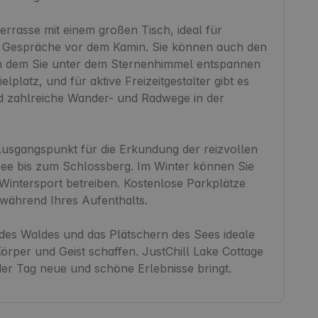
rrasse mit einem großen Tisch, ideal für 
 Gespräche vor dem Kamin. Sie können auch den 
in dem Sie unter dem Sternenhimmel entspannen 
lplatz, und für aktive Freizeitgestalter gibt es 
nd zahlreiche Wander- und Radwege in der 
Ausgangspunkt für die Erkundung der reizvollen 
e bis zum Schlossberg. Im Winter können Sie 
intersport betreiben. Kostenlose Parkplätze 
ährend Ihres Aufenthalts.

des Waldes und das Plätschern des Sees ideale 
rper und Geist schaffen. JustChill Lake Cottage 
der Tag neue und schöne Erlebnisse bringt.