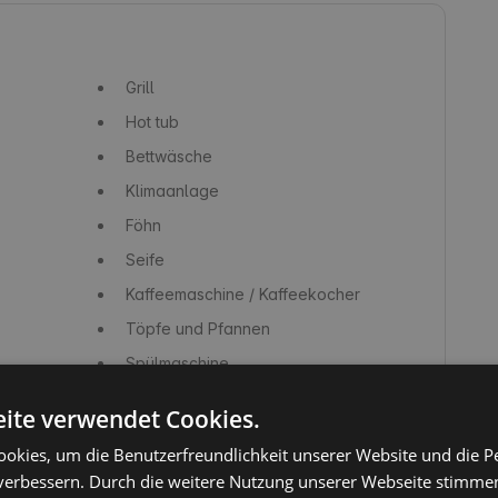
Grill
Hot tub
Bettwäsche
Klimaanlage
Föhn
Seife
Kaffeemaschine / Kaffeekocher
Töpfe und Pfannen
Spülmaschine
Kochfeld / Herd
ite verwendet Cookies.
Toaster
okies, um die Benutzerfreundlichkeit unserer Website und die P
verbessern. Durch die weitere Nutzung unserer Webseite stimmen