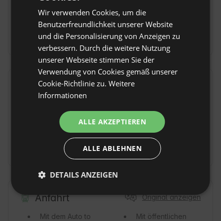
Wassersport
Angeln
Wir verwenden Cookies, um die
SPANISH
Reiten
Surfing
Benutzerfreundlichkeit unserer Website
POLISH
Yoga-Kurse
und die Personalisierung von Anzeigen zu
verbessern. Durch die weitere Nutzung
GERMAN
unserer Webseite stimmen Sie der
ITALIAN
Verwendung von Cookies gemäß unserer
FRENCH
Cookie-Richtlinie zu.
Weitere
Umgebung
Original anzeigen
Informationen
CZECH
Stadt / Dorf
See
Giżycko/Bogaczewo/Rydzewo/Kozin
DUTCH
ALLE AKZEPTIEREN
Wald
Fluss
Krutyń
SLOVAK
Naturschutzgebiet
ALLE ABLEHNEN
DETAILS ANZEIGEN
Anfahrt
Original anzeigen
Mit dem Auto
to
Mit öffentlichen