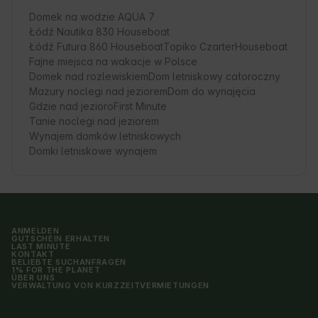
Domek na wodzie AQUA 7
Łódź Nautika 830 Houseboat
Łódź Futura 860 Houseboat
Topiko Czarter
Houseboat
Fajne miejsca na wakacje w Polsce
Domek nad rozlewiskiem
Dom letniskowy całoroczny
Mazury noclegi nad jeziorem
Dom do wynajęcia
Gdzie nad jezioro
First Minute
Tanie noclegi nad jeziorem
Wynajem domków letniskowych
Domki letniskowe wynajem
ANMELDEN
GUTSCHEIN ERHALTEN
LAST MINUTE
KONTAKT
BELIEBTE SUCHANFRAGEN
1% FOR THE PLANET
ÜBER UNS
VERWALTUNG VON KURZZEITVERMIETUNGEN