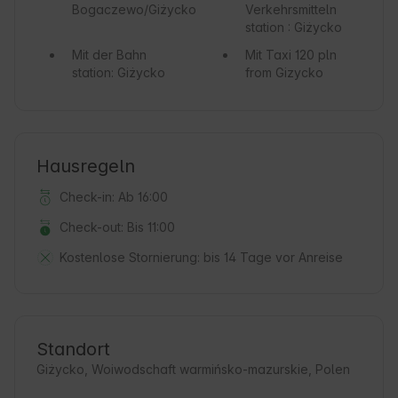
Bogaczewo/Giżycko
Verkehrsmitteln
station : Giżycko
Mit der Bahn
Mit Taxi
120 pln
station: Giżycko
from Gizycko
Hausregeln
Check-in: Ab 16:00
Check-out: Bis 11:00
Kostenlose Stornierung:
bis 14 Tage vor Anreise
Standort
Giżycko, Woiwodschaft warmińsko-mazurskie, Polen