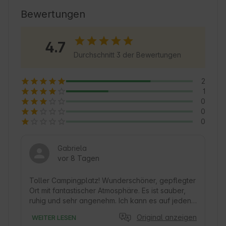
Geschichte und freundlicher Atmosphäre, ideal 
Bewertungen
für Familienausflüge und Aktivurlaub. Die Gäste 
können die zahlreichen Wander- und Radwege 
4.7
sowie die örtlichen Sehenswürdigkeiten nutzen, 
Durchschnitt 3 der Bewertungen
um diese malerische Gegend zu erkunden. 🌿
2
1
0
0
0
Gabriela
vor 8 Tagen
Toller Campingplatz! Wunderschöner, gepflegter 
Ort mit fantastischer Atmosphäre. Es ist sauber, 
ruhig und sehr angenehm. Ich kann es auf jeden 
Fall empfehlen.
Original anzeigen
WEITER LESEN