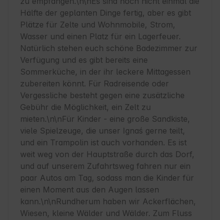
zu empfangen.\n\nEs sind noch nicht einmal die 
Hälfte der geplanten Dinge fertig, aber es gibt 
Plätze für Zelte und Wohnmobile, Strom, 
Wasser und einen Platz für ein Lagerfeuer. 
Natürlich stehen euch schöne Badezimmer zur 
Verfügung und es gibt bereits eine 
Sommerküche, in der ihr leckere Mittagessen 
zubereiten könnt. Für Radreisende oder 
Vergessliche besteht gegen eine zusätzliche 
Gebühr die Möglichkeit, ein Zelt zu 
mieten.\n\nFür Kinder - eine große Sandkiste, 
viele Spielzeuge, die unser Ignaś gerne teilt, 
und ein Trampolin ist auch vorhanden. Es ist 
weit weg von der Hauptstraße durch das Dorf, 
und auf unserem Zufahrtsweg fahren nur ein 
paar Autos am Tag, sodass man die Kinder für 
einen Moment aus den Augen lassen 
kann.\n\nRundherum haben wir Ackerflächen, 
Wiesen, kleine Wälder und Wälder. Zum Fluss 