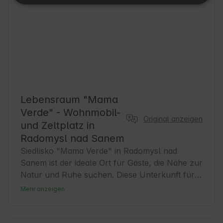
Lebensraum "Mama
Verde" - Wohnmobil-
Original anzeigen
und Zeltplatz in
Radomysl nad Sanem
Siedlisko "Mama Verde" in Radomysl nad 
Sanem ist der ideale Ort für Gäste, die Nähe zur 
Natur und Ruhe suchen. Diese Unterkunft für 
Camper und Zelte bietet einen komfortablen 
Mehr anzeigen
Urlaub inmitten der Natur im Herzen der 
Woiwodschaft Podkarpackie. Radomyśl nad 
Sanem ist eine charmante Stadt mit reicher 