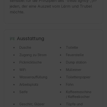
sensibel für die Prinzipien des "tread lightly",\n-
jeden, der eine Auszeit vom Lärm und Trubel 
möchte.
Ausstattung
Dusche
Toilette
Zugang zu Strom
Feuerstelle
Picknicktische
Dump station
WiFi
Mülleimer
Wasserauffüllung
Toilettenpapier
Arbeitsplatz
Föhn
Seife
Kaffeemaschine
/ Kaffeekocher
Geschirr, Gläser
Töpfe und