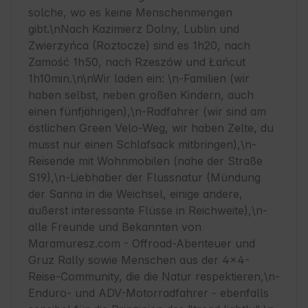
solche, wo es keine Menschenmengen 
gibt.\nNach Kazimierz Dolny, Lublin und 
Zwierzyńca (Roztocze) sind es 1h20, nach 
Zamość 1h50, nach Rzeszów und Łańcut 
1h10min.\n\nWir laden ein: \n-Familien (wir 
haben selbst, neben großen Kindern, auch 
einen fünfjährigen),\n-Radfahrer (wir sind am 
östlichen Green Velo-Weg, wir haben Zelte, du 
musst nur einen Schlafsack mitbringen),\n-
Reisende mit Wohnmobilen (nahe der Straße 
S19),\n-Liebhaber der Flussnatur (Mündung 
der Sanna in die Weichsel, einige andere, 
äußerst interessante Flüsse in Reichweite),\n-
alle Freunde und Bekannten von 
Maramuresz.com - Offroad-Abenteuer und 
Gruz Rally sowie Menschen aus der 4x4-
Reise-Community, die die Natur respektieren,\n-
Enduro- und ADV-Motorradfahrer - ebenfalls 