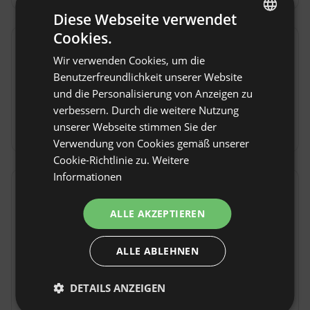
Diese Webseite verwendet
Cookies.
ENGLISH
Hausregeln
Wir verwenden Cookies, um die
SPANISH
Benutzerfreundlichkeit unserer Website
Check-in: Ab 16:00
POLISH
und die Personalisierung von Anzeigen zu
Check-out: Bis 12:00
verbessern. Durch die weitere Nutzung
GERMAN
Kostenlose Stornierung:
bis 7 Tage vor Anreise
unserer Webseite stimmen Sie der
ITALIAN
Verwendung von Cookies gemäß unserer
FRENCH
Cookie-Richtlinie zu.
Weitere
Informationen
CZECH
Standort
DUTCH
Radomyśl nad Sanem, Woiwodschaft podkarpackie,
ALLE AKZEPTIEREN
Polen
SLOVAK
ALLE ABLEHNEN
DETAILS ANZEIGEN