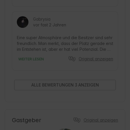
Gabrysia
vor fast 2 Jahren
Eine super Atmosphäre und die Besitzer sind sehr 
freundlich. Man merkt, dass der Platz gerade erst 
im Entstehen ist, aber er hat viel Potenzial. Die 
Toiletten und die Küche sind sauber, das ist das 
Original anzeigen
WEITER LESEN
Wichtigste an diesem Campingplatz. Sehr zu 
empfehlen😊
ALLE BEWERTUNGEN 3 ANZEIGEN
Gastgeber
Original anzeigen