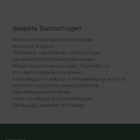
Beliebte Suchanfragen
Winnica na Rozdrożu
Winnica Knapów
Brzozowe Wzgórze
Wohnmobil- und Zeltplatz - Marina Zagać
Serownia Podłazy
Winnica Milanowska
Miejsce kamperowe nad rzeką Tanew
MyLovy
Pod Jabłonią
Winnica Sienkiewicz
Fajne miejsca na wakacje w Polsce
Kempingi w Polsce
Roztocze nocleg
Pole campingowe
Biwak
Pole Namiotowe
First Minute
Gdzie na wakacje w Polsce
Workation
Relaksujący weekend dla dwojga