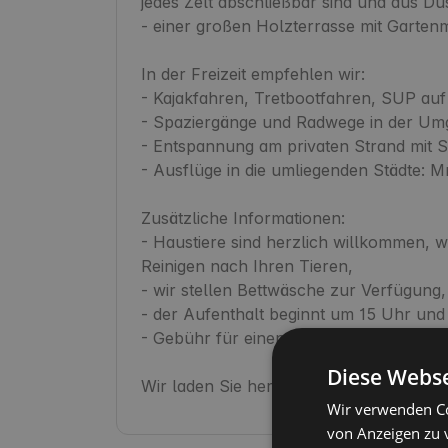
jedes Zelt abschließbar sind und aus 
- einer großen Holzterrasse mit Gartenmö
In der Freizeit empfehlen wir:

- Kajakfahren, Tretbootfahren, SUP auf
- Spaziergänge und Radwege in der Umg
- Entspannung am privaten Strand mit St
- Ausflüge in die umliegenden Städte: Mr
Zusätzliche Informationen:

- Haustiere sind herzlich willkommen, w
Reinigen nach Ihren Tieren,

- wir stellen Bettwäsche zur Verfügung,

- der Aufenthalt beginnt um 15 Uhr und
- Gebühr für einen Hund: 30 PLN / Nach
Diese Webse
Wir laden Sie herzlich ein!
Wir verwenden Co
von Anzeigen zu 