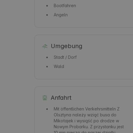
Bootfahren
Angeln
Umgebung
Stadt / Dorf
Wald
Anfahrt
Mit öffentlichen Verkehrsmitteln
Z
Olsztyna należy wziąć busa do
Mikołajek i wysiąść po drodze w
Nowym Probarku. Z przystanku jest
10 min pieszo do naszej działki.