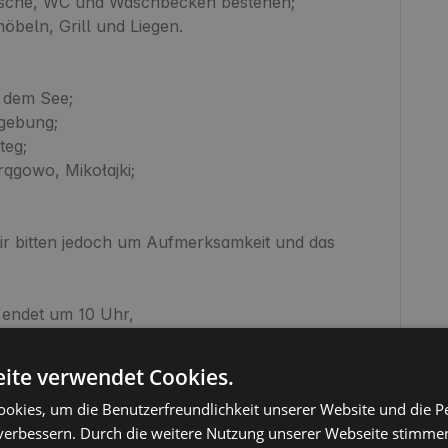
Dusche, WC und Waschbecken bestehen;

beln, Grill und Liegen.

 dem See;

ebung;

eg;

ągowo, Mikołajki;

ir bitten jedoch um Aufmerksamkeit und das 
 endet um 10 Uhr,

t.

ite verwendet Cookies.
okies, um die Benutzerfreundlichkeit unserer Website und die P
verbessern. Durch die weitere Nutzung unserer Webseite stimmen