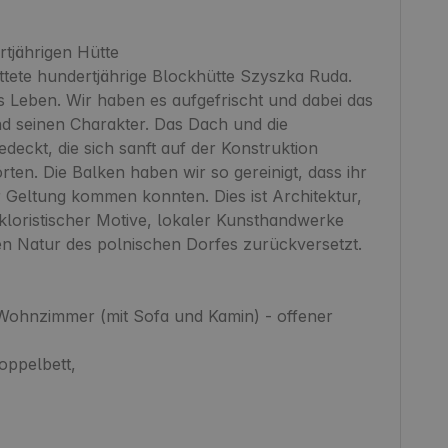
ährigen Hütte

ettete hundertjährige Blockhütte Szyszka Ruda. 
s Leben. Wir haben es aufgefrischt und dabei das 
d seinen Charakter. Das Dach und die 
eckt, die sich sanft auf der Konstruktion 
ten. Die Balken haben wir so gereinigt, dass ihr 
r Geltung kommen konnten. Dies ist Architektur, 
lkloristischer Motive, lokaler Kunsthandwerke 
 Natur des polnischen Dorfes zurückversetzt.

ohnzimmer (mit Sofa und Kamin) - offener 
ppelbett,
