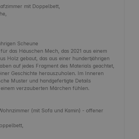
afzimmer mit Doppelbett,

e,

hrigen Scheune

e für das Häuschen Mech, das 2021 aus einem 
s Holz gebaut, das aus einer hundertjährigen 
en auf jedes Fragment des Materials geachtet, 
einer Geschichte herauszuholen. Im Inneren 
sche Muster und handgefertigte Details 
n einem verzauberten Märchen fühlen.

ohnzimmer (mit Sofa und Kamin) - offener 
ppelbett,
