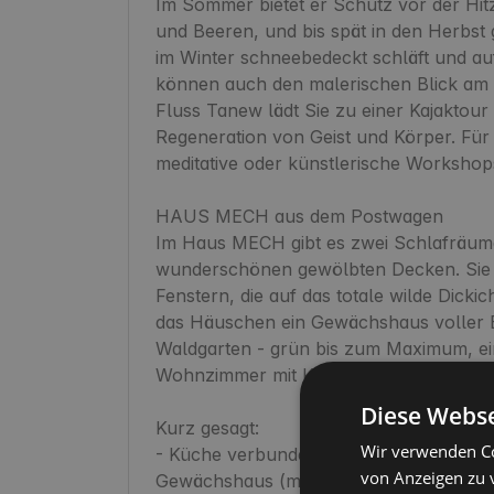
Im Sommer bietet er Schutz vor der Hit
und Beeren, und bis spät in den Herbst g
im Winter schneebedeckt schläft und auf
können auch den malerischen Blick am 
Fluss Tanew lädt Sie zu einer Kajaktour m
Regeneration von Geist und Körper. Für F
meditative oder künstlerische Workshops
HAUS MECH aus dem Postwagen

Im Haus MECH gibt es zwei Schlafräum
wunderschönen gewölbten Decken. Sie fi
Fenstern, die auf das totale wilde Dicki
das Häuschen ein Gewächshaus voller Bl
Waldgarten - grün bis zum Maximum, ei
Wohnzimmer mit Küche.

Diese Webse
Kurz gesagt:

Wir verwenden Co
- Küche verbunden mit dem Wohnzimmer
von Anzeigen zu 
Gewächshaus (mit Kamin "Kozą") - offe