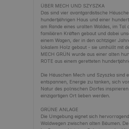
ÜBER MECH UND SZYSZKA

Das sind vier avantgardistische Häusch
hundertjährigen Haus und einer hundertj
am Rande eines uralten Waldes, im Tal d
familiären Kräften gebaut und dabei un
einem Wagen, der in den achtziger Jahre
lokalem Holz gebaut - sie umhüllt mit d
MECH GRÜN wurde aus einer alten hun
ROTE aus einem geretteten hundertjähri
Die Häuschen Mech und Szyszka sind e
entspannen, Energie zu tanken, sich vo
Natur des polnischen Dorfes inspirieren z
einzigartigen Ort lieben werden.

GRÜNE ANLAGE

Die Umgebung eignet sich hervorragend 
Waldwegen zwischen alten Bäumen. Der u