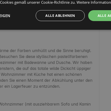
ookies gemäß unserer Cookie-Richtlinie zu.
Weitere Informatio
ett, die man über eine Metallleiter vom offenen 
afzimmer mit Doppelbetten,

EIGEN
ALLE ABLEHNEN
ALLE A
rme der Farben umhüllt und die Sinne beruhigt. 
Besuchen Sie diese idyllischen pastellfarbenen 
adezimmer mit Badewanne und Dusche. Wir haben 
enstern, die auf das totale wilde Dickicht üppiger 
e Wohnzimmer mit Küche hat einen schönen 
inden Sie einen Moment der Abkühlung unter den 
r ein Lagerfeuer zu entzünden.

Wohnzimmer (mit ausziehbarem Sofa und Kamin 