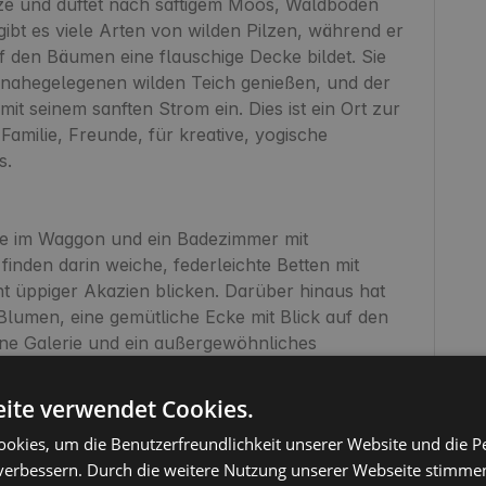
ze und duftet nach saftigem Moos, Waldboden 
ibt es viele Arten von wilden Pilzen, während er 
 den Bäumen eine flauschige Decke bildet. Sie 
nahegelegenen wilden Teich genießen, und der 
it seinem sanften Strom ein. Dies ist ein Ort zur 
amilie, Freunde, für kreative, yogische 
.

e im Waggon und ein Badezimmer mit 
nden darin weiche, federleichte Betten mit 
cht üppiger Akazien blicken. Darüber hinaus hat 
umen, eine gemütliche Ecke mit Blick auf den 
ne Galerie und ein außergewöhnliches 
ite verwendet Cookies.
okies, um die Benutzerfreundlichkeit unserer Website und die P
 (mit ausziehbarem Sofa) und verglastem 
verbessern. Durch die weitere Nutzung unserer Webseite stimmen
ner Raum,
