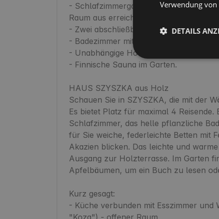
Verwendung von C
- Schlafzimmergalerie mit einem Doppelb
Raum aus erreichen kann,

- Zwei abschließbare, unabhängige Schl
DETAILS ANZ
- Badezimmer mit Dusche,

- Unabhängige Holzterrasse mit Garten,

- Finnische Sauna im Garten.

HAUS SZYSZKA aus Holz

Schauen Sie in SZYSZKA, die mit der Wä
Es bietet Platz für maximal 4 Reisende. 
Schlafzimmer, das helle pflanzliche B
für Sie weiche, federleichte Betten mit F
Akazien blicken. Das leichte und warm
Ausgang zur Holzterrasse. Im Garten f
Apfelbäumen, um ein Buch zu lesen ode
Kurz gesagt:

- Küche verbunden mit Esszimmer und 
"Kozą") - offener Raum,
