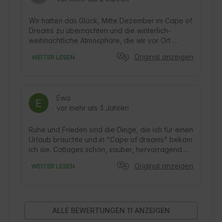
Wir hatten das Glück, Mitte Dezember im Cape of 
Dreams zu übernachten und die winterlich-
weihnachtliche Atmosphäre, die wir vor Ort 
vorfanden, hat unsere kühnsten Erwartungen 
Original anzeigen
WEITER LESEN
übertroffen! Das Ferienhaus (Freedom) ist 
wunderschön dekoriert und die zusätzliche 
Weihnachtsbeleuchtung (und der 
Weihnachtsbaum:)) schuf eine absolut magische 
Ewa
Atmosphäre 🤍 Ein großes Plus für die bequemen 
vor mehr als 3 Jahren
Betten, gut ausgestattete Einrichtung, Liebe zum 
Detail und Zugang zu Netflix 🙂 Auf der positiven 
Seite auch die Entfernung vom Strand - 
Ruhe und Frieden sind die Dinge, die ich für einen 
buchstäblich ein paar Minuten zu Fuß. Frau 
Urlaub brauchte und in "Cape of dreams" bekam 
Marzena, die Vermieterin, freundlich und 
ich sie. Cottages schön, sauber, hervorragend 
hilfsbereit. Auf jeden Fall zu empfehlen!
ausgestattet. Gastgeber sehr gastfreundlich. 
Original anzeigen
WEITER LESEN
Nahe zum Meer. Ich empfehle diesen Ort im 
Winter, wenn es fast keine Menschen gibt, um 
sich von der Hektik der Stadt zu entspannen und 
Abstand von den Alltagssorgen zu gewinnen.
ALLE BEWERTUNGEN 11 ANZEIGEN