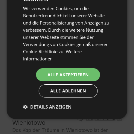
Standort
Wir verwenden Cookies, um die
SPANISH
Wieniotowo, Woiwodschaft zachodniopomorskie,
Benutzerfreundlichkeit unserer Website
Polen
POLISH
und die Personalisierung von Anzeigen zu
verbessern. Durch die weitere Nutzung
GERMAN
unserer Webseite stimmen Sie der
ITALIAN
Verwendung von Cookies gemäß unserer
FRENCH
Cookie-Richtlinie zu.
Weitere
Informationen
CZECH
DUTCH
ALLE AKZEPTIEREN
SLOVAK
ALLE ABLEHNEN
DETAILS ANZEIGEN
Traum-Cape in
Original anzeigen
Wieniotowo
Das Kap der Träume in Wieniotowo ist der 