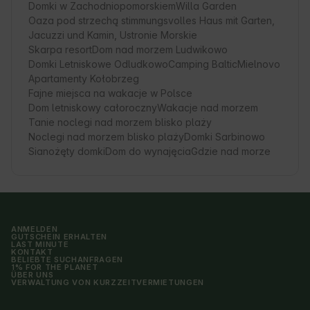
Domki w Zachodniopomorskiem
Willa Garden
Oaza pod strzechą stimmungsvolles Haus mit Garten,
Jacuzzi und Kamin, Ustronie Morskie
Skarpa resort
Dom nad morzem Ludwikowo
Domki Letniskowe Odludkowo
Camping Baltic
Mielnovo
Apartamenty Kołobrzeg
Fajne miejsca na wakacje w Polsce
Dom letniskowy całoroczny
Wakacje nad morzem
Tanie noclegi nad morzem blisko plaży
Noclegi nad morzem blisko plaży
Domki Sarbinowo
Sianożęty domki
Dom do wynajęcia
Gdzie nad morze
ANMELDEN
GUTSCHEIN ERHALTEN
LAST MINUTE
KONTAKT
BELIEBTE SUCHANFRAGEN
1% FOR THE PLANET
ÜBER UNS
VERWALTUNG VON KURZZEITVERMIETUNGEN