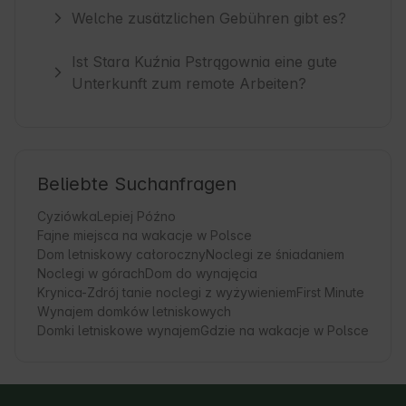
Welche zusätzlichen Gebühren gibt es?
Ist Stara Kuźnia Pstrągownia eine gute
Unterkunft zum remote Arbeiten?
Beliebte Suchanfragen
Cyziówka
Lepiej Późno
Fajne miejsca na wakacje w Polsce
Dom letniskowy całoroczny
Noclegi ze śniadaniem
Noclegi w górach
Dom do wynajęcia
Krynica-Zdrój tanie noclegi z wyżywieniem
First Minute
Wynajem domków letniskowych
Domki letniskowe wynajem
Gdzie na wakacje w Polsce