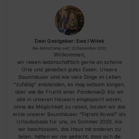
hunderte von Möglichkeiten, um mit den Kindern 
(11 Jahre, 10 Jahre und 2 Jahre alt) zu spielen 
und eine schöne Zeit miteinander zu verbringen, 
die große Terrasse, auf der wir Bowling spielten, 
Eisenbahnschienen legten und mit der lieben 
Katze Pianka spielten. Der Ort bietet einige coole 
Aktivitäten für Familien in unmittelbarer Nähe :) Da 
Dein Gastgeber: Ewa I Witek
kommt keine Langeweile auf! Und ganz am Ende, 
Bei AlohaCamp seit: 22 Dezember 2022
aber sie waren am Anfang von allem, sind die 
Willkommen,
Besitzer: Ewa und Witek. Supersympathisch, 
wir reisen leidenschaftlich gerne an schöne
lächelnd, freundlich und wunderschön! Wir lieben 
Orte und genießen gutes Essen. Unsere
es hier und haben vor, im Winter 
wiederzukommen, wenn es hier viel Schnee gibt 
Baumhäuser sind wie viele Dinge im Leben
:) Meine Kinder hatten eine fantastische Zeit hier! 
"zufällig" entstanden, es mag seltsam klingen,
Ich empfehle es für Paare, für Familien, für 
aber wie die Frucht einer Pandemie😉 Als wir
alleinerziehende Mütter ;)
alle in unseren Häusern eingesperrt waren,
ohne die Möglichkeit zu reisen, bauten wir das
erste unserer Baumhäuser "Fajrant Kowal" als
Urlaubsbasis für uns, im Sommer 2020. Als
wir beschlossen, das Haus mit anderen zu
teilen, hätten wir nie gedacht, dass sich die