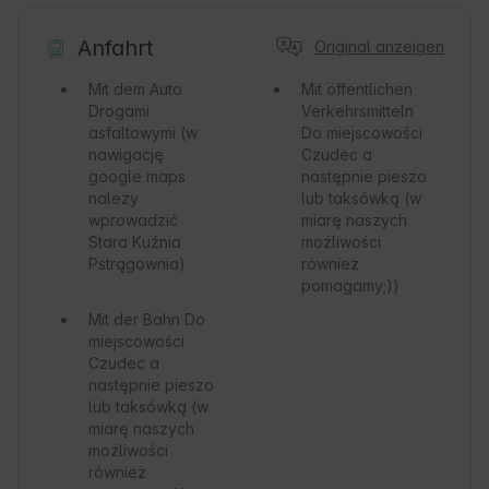
Anfahrt
Original anzeigen
Mit dem Auto
Mit öffentlichen
Drogami
Verkehrsmitteln
asfaltowymi (w
Do miejscowości
nawigację
Czudec a
google maps
następnie pieszo
nalezy
lub taksówką (w
wprowadzić
miarę naszych
Stara Kuźnia
możliwości
Pstrągownia)
również
pomagamy;))
Mit der Bahn
Do
miejscowości
Czudec a
następnie pieszo
lub taksówką (w
miarę naszych
możliwości
również