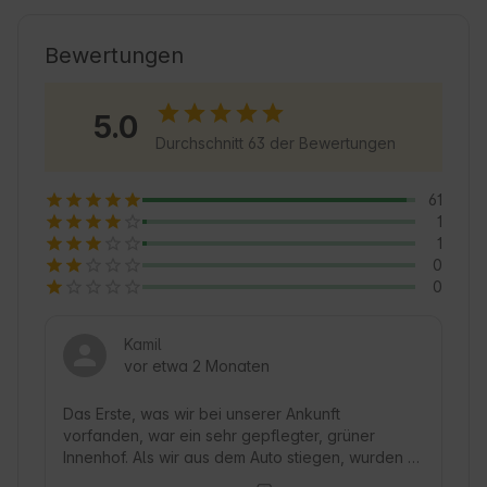
Baumhäusern ist ein ungewöhnliches 
Abenteuer, bei dem man sich wie in einem 
Bewertungen
Märchen fühlen kann. Pstrągowa ist ein idealer 
Ausgangspunkt, um die umliegenden 
5.0
Sehenswürdigkeiten zu erkunden und die 
Durchschnitt 63 der Bewertungen
lokale Kultur kennenzulernen. Die Gäste 
werden die Ruhe, die frische Luft und die 
61
herzliche Atmosphäre der Gastgeber zu 
1
schätzen wissen. Dies ist ein Ort, an dem Natur, 
1
Komfort und Abenteuer aufeinandertreffen 🌿.
0
0
Kamil
vor etwa 2 Monaten
Das Erste, was wir bei unserer Ankunft 
vorfanden, war ein sehr gepflegter, grüner 
Innenhof. Als wir aus dem Auto stiegen, wurden 
wir von dem Besitzer, Herrn Witek, begrüßt, der 