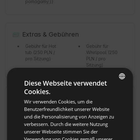
pomagamy;))
Extras & Gebühren
Gebühr für Hot
Gebühr für
tub
(250 PLN /
Whirlpool
(250
pro Sitzung)
PLN / pro
Sitzung)
Diese Webseite verwendet
Cookies.
ENGLISH
Mahlzeiten
Wir verwenden Cookies, um die
SPANISH
Benutzerfreundlichkeit unserer Website
Was du vor Ort essen kannst
POLISH
und die Personalisierung von Anzeigen zu
Frühstück
(50
Spätes
verbessern. Durch die weitere Nutzung
PLN / pro Person
Mittag-/Abendessen
GERMAN
pro Tag)
(80 PLN / pro
unserer Webseite stimmen Sie der
ITALIAN
Person pro Tag)
Verwendung von Cookies gemäß unserer