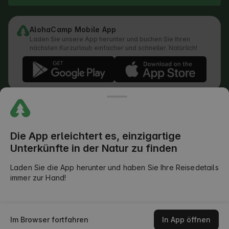
AlohaCamp Mobile App
Laden Sie unsere App herunter und buchen Sie Ihren
nächsten Kurzurlaub einfacher und schneller. Natürlich!
Vorschriften
Wie läuft die Suche ab
Datenschutzerklärung
Cookie-Richtlinie
Die App erleichtert es, einzigartige
Rückkopplungspolitik
Unterkünfte in der Natur zu finden
Rechtliche Aufteilung der Verantwortlichkeiten
Outdoors Club AGB
Laden Sie die App herunter und haben Sie Ihre Reisedetails
immer zur Hand!
©
2026
AlohaCamp. Alle Rechte vorbehalten.
Verfügbarkeit prüfen
Im Browser fortfahren
In App öffnen