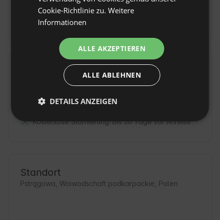
FRENCH
Cookie-Richtlinie zu.
Weitere
WEITERE INFORMATIONEN ZU MAHLZEITEN
Informationen
CZECH
DUTCH
ALLE AKZEPTIEREN
SLOVAK
Hausregeln
ALLE ABLEHNEN
Check-in: Ab 16:00
DETAILS ANZEIGEN
Check-out: Bis 11:00
Kostenlose Stornierung:
bis 30 Tage vor Anreise
Standort
Pstrągowa, Woiwodschaft podkarpackie, Polen