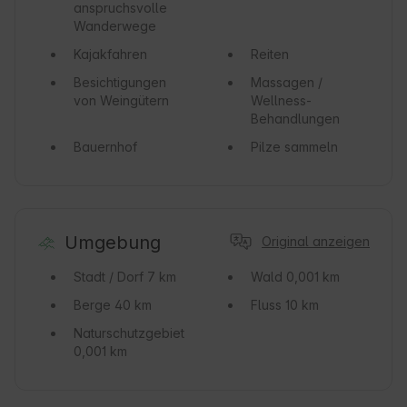
anspruchsvolle
Wanderwege
Kajakfahren
Reiten
Besichtigungen
Massagen /
von Weingütern
Wellness-
Behandlungen
Bauernhof
Pilze sammeln
Umgebung
Original anzeigen
Stadt / Dorf
7 km
Wald
0,001 km
Berge
40 km
Fluss
10 km
Naturschutzgebiet
0,001 km