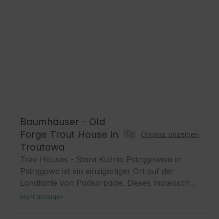
Baumhäuser - Old
Forge Trout House in
Original anzeigen
Troutowa
Tree Houses - Stara Kuźnia Pstrągownia in 
Pstrągowa ist ein einzigartiger Ort auf der 
Landkarte von Podkarpacie. Dieses malerische 
Dorf bietet seinen Gästen Ruhe und Nähe zur 
Mehr anzeigen
Natur, ideal für Erholung und aktive 
Freizeitgestaltung. Die Unterbringung in 