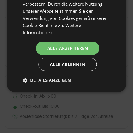
nach Jesberg
verbessern. Durch die weitere Nutzung
GERMAN
gelangen.
unserer Webseite stimmen Sie der
ITALIAN
Verwendung von Cookies gemäß unserer
FRENCH
Cookie-Richtlinie zu.
Weitere
Informationen
CZECH
Extras & Gebühren
DUTCH
ALLE AKZEPTIEREN
Fahrradausleihe
(5 EUR / pro ausgewählte
Tage zählen)
SLOVAK
ALLE ABLEHNEN
DETAILS ANZEIGEN
Hausregeln
Check-in: Ab 16:00
Check-out: Bis 10:00
Kostenlose Stornierung:
bis 7 Tage vor Anreise