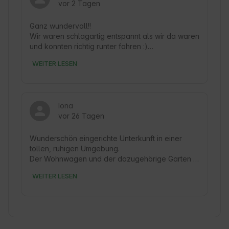
vor 2 Tagen
Ganz wundervoll!!

Wir waren schlagartig entspannt als wir da waren 
und konnten richtig runter fahren :)

WEITER LESEN
Iona
vor 26 Tagen
Wunderschön eingerichte Unterkunft in einer 
tollen, ruhigen Umgebung.

Der Wohnwagen und der dazugehörige Garten 
ist wirklich außergewöhnlich schön gestaltet und 
WEITER LESEN
eingerichtet.