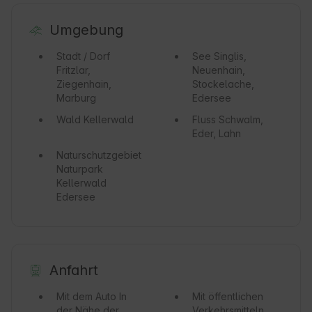
Umgebung
Stadt / Dorf
See
Singlis,
Fritzlar,
Neuenhain,
Ziegenhain,
Stockelache,
Marburg
Edersee
Wald
Kellerwald
Fluss
Schwalm,
Eder, Lahn
Naturschutzgebiet
Naturpark
Kellerwald
Edersee
Anfahrt
Mit dem Auto
In
Mit öffentlichen
der Nähe der
Verkehrsmitteln