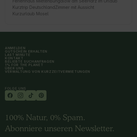
Ferienhaus Mieten
Bungalow am See
Harz im Urlaub
Kurztrip Deutschland
Zimmer mit Aussicht
Kurzurlaub Mosel
ANMELDEN
GUTSCHEIN ERHALTEN
LAST MINUTE
KONTAKT
BELIEBTE SUCHANFRAGEN
1% FOR THE PLANET
ÜBER UNS
VERWALTUNG VON KURZZEITVERMIETUNGEN
FOLGE UNS
100% Natur, 0% Spam.
Abonniere unseren Newsletter.