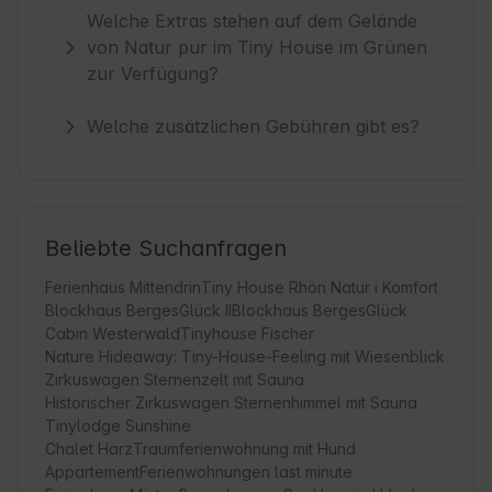
Welche Extras stehen auf dem Gelände
von Natur pur im Tiny House im Grünen
zur Verfügung?
Welche zusätzlichen Gebühren gibt es?
Beliebte Suchanfragen
Ferienhaus Mittendrin
Tiny House Rhön Natur i Komfort
Blockhaus BergesGlück II
Blockhaus BergesGlück
Cabin Westerwald
Tinyhouse Fischer
Nature Hideaway: Tiny-House-Feeling mit Wiesenblick
Zirkuswagen Sternenzelt mit Sauna
Historischer Zirkuswagen Sternenhimmel mit Sauna
Tinylodge Sunshine
Chalet Harz
Traumferienwohnung mit Hund
Appartement
Ferienwohnungen last minute