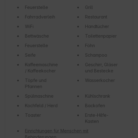
Feuerstelle
Grill
Fahrradverleih
Restaurant
WiFi
Handtücher
Bettwäsche
Toilettenpapier
Feuerstelle
Föhn
Seife
Schampoo
Kaffeemaschine
Geschirr, Gläser
/ Kaffeekocher
und Bestecke
Töpfe und
Wasserkocher
Pfannen
Spülmaschine
Kühlschrank
Kochfeld / Herd
Backofen
Toaster
Erste-Hilfe-
Kasten
Einrichtungen für Menschen mit
Behinderungen