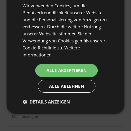
Wir verwenden Cookies, um die
SPANISH
Benutzerfreundlichkeit unserer Website
POLISH
und die Personalisierung von Anzeigen zu
verbessern. Durch die weitere Nutzung
GERMAN
unserer Webseite stimmen Sie der
ITALIAN
Verwendung von Cookies gemäß unserer
FRENCH
Cookie-Richtlinie zu.
Weitere
Informationen
Villa Brenagudina -
CZECH
Pasiega Cottage mit
DUTCH
ALLE AKZEPTIEREN
beheiztem
Original anzeigen
SLOVAK
Schwimmbad in San
ALLE ABLEHNEN
Pedro del Romeral
Villa Brenagudina - Cabaña Pasiega mit 
beheiztem Pool in San Pedro del Romeral 
DETAILS ANZEIGEN
bietet ein authentisches Erlebnis in Kantabrien. 
Dieses gemütliche Ferienhaus verbindet 
Mehr anzeigen
Tradition und Komfort, ideal für diejenigen, die 
einen ruhigen Rückzugsort im Herzen der 