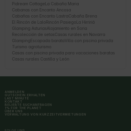
Pidream Cottage
La Cabaña Maria
Cabanas con Encanto Ancosa
Cabañas con Encanto Lastra
Cabaña Brena
El Rincón de Lalo
Rincón Pasiego
La Hirririá
Glamping Asturias
Alojamiento en Soria
Recolección de setas
Casas rurales en Navarra
Glamping
Escapada barata
Villa con piscina privada
Turismo agroturismo
Casas con piscina privada para vacaciones baratas
Casas rurales Castilla y León
ANMELDEN
GUTSCHEIN ERHALTEN
LAST MINUTE
KONTAKT
BELIEBTE SUCHANFRAGEN
1% FOR THE PLANET
ÜBER UNS
VERWALTUNG VON KURZZEITVERMIETUNGEN
FOLGE UNS