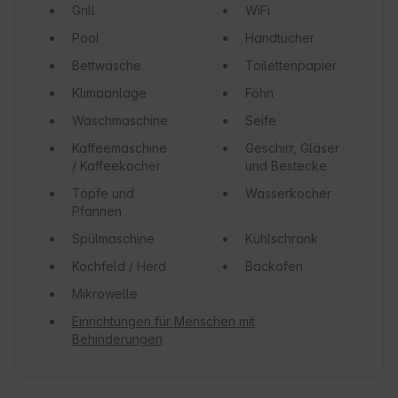
Grill
WiFi
Pool
Handtücher
Bettwäsche
Toilettenpapier
Klimaanlage
Föhn
Waschmaschine
Seife
Kaffeemaschine
Geschirr, Gläser
/ Kaffeekocher
und Bestecke
Töpfe und
Wasserkocher
Pfannen
Spülmaschine
Kühlschrank
Kochfeld / Herd
Backofen
Mikrowelle
Einrichtungen für Menschen mit
Behinderungen