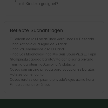
mit Kindern geeignet?
Beliebte Suchanfragen
El Balcon de las Lomas
Finca Jara
Finca La Deseada
Finca Armonia
Villa Agua de Azahar
Finca Vallehermoso
Casa El Candil
Finca Los Magnolios
Finca Mis Seis Soles
Villa El Tejar
Glamping
Escapada barata
Villa con piscina privada
Turismo agroturismo
Glamping Andalucía
Casas con piscina privada para vacaciones baratas
Hoteles con encanto
Casas rurales con piscina privada
Viajes última hora
Fin de semana romántico