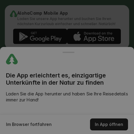
AlohaCamp Mobile App
Laden Sie unsere App herunter und buchen Sie Ihren
nächsten Kurzurlaub einfacher und schneller. Natürlich!
Vorschriften
Wie läuft die Suche ab
Datenschutzerklärung
Cookie-Richtlinie
Die App erleichtert es, einzigartige
Rückkopplungspolitik
Unterkünfte in der Natur zu finden
Rechtliche Aufteilung der Verantwortlichkeiten
Outdoors Club AGB
Laden Sie die App herunter und haben Sie Ihre Reisedetails
immer zur Hand!
©
2026
AlohaCamp. Alle Rechte vorbehalten.
Verfügbarkeit prüfen
Im Browser fortfahren
In App öffnen