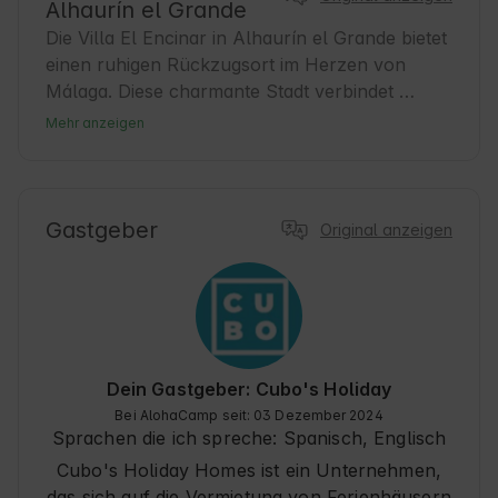
Alhaurín el Grande
Die Villa El Encinar in Alhaurín el Grande bietet 
einen ruhigen Rückzugsort im Herzen von 
Málaga. Diese charmante Stadt verbindet 
Geschichte und Natur, ideal für alle, die eine 
Mehr anzeigen
komfortable Unterkunft in der Nähe der 
lokalen Kultur suchen. Alhaurín el Grande ist 
bekannt für seine gastfreundliche Atmosphäre 
und seine Traditionen, ideal für Reisende, die die 
Gastgeber
Original anzeigen
Region erkunden möchten. Von hier aus 
können die Gäste durch geschichtsträchtige 
Straßen spazieren und die typische 
andalusische Gastronomie entdecken. Darüber 
hinaus ist die Villa ein idealer Ausgangspunkt 
für Ausflüge in die Natur und kulturelle 
Dein Gastgeber: Cubo's Holiday
Besichtigungen in der näheren Umgebung. 🍃
Bei AlohaCamp seit: 03 Dezember 2024
Sprachen die ich spreche:
Spanisch, Englisch
Cubo's Holiday Homes ist ein Unternehmen,
das sich auf die Vermietung von Ferienhäusern