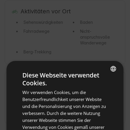
Aktivitäten vor Ort
Sehenswürdigkeiten
Baden
Fahrradwege
Nicht-
anspruchsvolle
Wanderwege
Berg-Trekking
Diese Webseite verwendet
Cookies.
Umgebung
ENGLISH
Wir verwenden Cookies, um die
Stadt / Dorf
See
SPANISH
Benutzerfreundlichkeit unserer Website
Wald
Berge
POLISH
und die Personalisierung von Anzeigen zu
Meer
verbessern. Durch die weitere Nutzung
GERMAN
unserer Webseite stimmen Sie der
ITALIAN
Verwendung von Cookies gemäß unserer