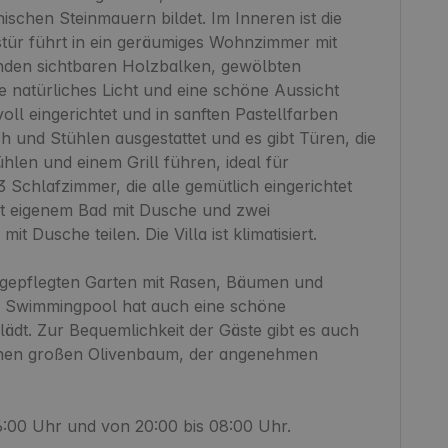
ischen Steinmauern bildet. Im Inneren ist die 
ngstür führt in ein geräumiges Wohnzimmer mit 
nden sichtbaren Holzbalken, gewölbten 
 natürliches Licht und eine schöne Aussicht 
l eingerichtet und in sanften Pastellfarben 
ch und Stühlen ausgestattet und es gibt Türen, die 
hlen und einem Grill führen, ideal für 
3 Schlafzimmer, die alle gemütlich eingerichtet 
it eigenem Bad mit Dusche und zwei 
t Dusche teilen. Die Villa ist klimatisiert.

m gepflegten Garten mit Rasen, Bäumen und 
 Swimmingpool hat auch eine schöne 
dt. Zur Bequemlichkeit der Gäste gibt es auch 
hönen großen Olivenbaum, der angenehmen 
:00 Uhr und von 20:00 bis 08:00 Uhr.
