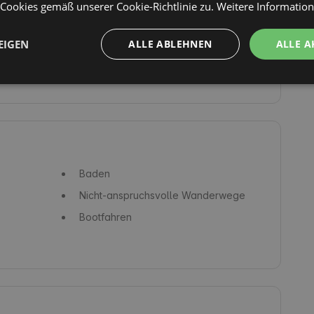
ookies gemäß unserer Cookie-Richtlinie zu.
Weitere Informatio
Backofen
Wiege
EIGEN
ALLE ABLEHNEN
ALLE A
Einrichtungen für Menschen mit
Behinderungen
Baden
Nicht-anspruchsvolle Wanderwege
Bootfahren