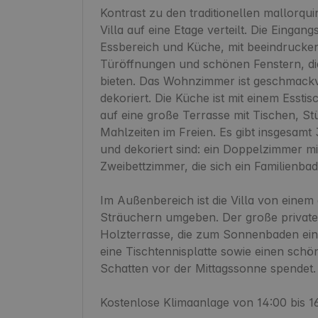
Kontrast zu den traditionellen mallorquin
Villa auf eine Etage verteilt. Die Einga
Essbereich und Küche, mit beeindrucke
Türöffnungen und schönen Fenstern, die
bieten. Das Wohnzimmer ist geschmackvol
dekoriert. Die Küche ist mit einem Esstis
auf eine große Terrasse mit Tischen, Stü
Mahlzeiten im Freien. Es gibt insgesamt 
und dekoriert sind: ein Doppelzimmer m
Zweibettzimmer, die sich ein Familienbad mi
Im Außenbereich ist die Villa von eine
Sträuchern umgeben. Der große private
Holzterrasse, die zum Sonnenbaden einlä
eine Tischtennisplatte sowie einen sc
Schatten vor der Mittagssonne spendet.

Kostenlose Klimaanlage von 14:00 bis 16