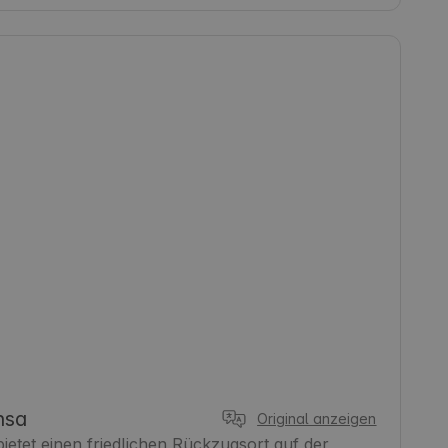
nsa
Original anzeigen
ietet einen friedlichen Rückzugsort auf der 