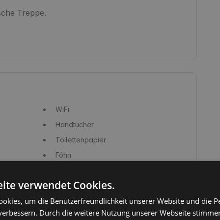
che Treppe.

WiFi
Handtücher
Toilettenpapier
Föhn
Seife
ite verwendet Cookies.
Geschirr, Gläser und Bestecke
okies, um die Benutzerfreundlichkeit unserer Website und die P
Wasserkocher
verbessern. Durch die weitere Nutzung unserer Webseite stimmen
Kühlschrank