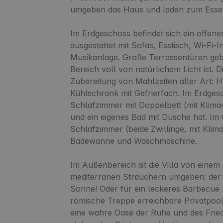
umgeben das Haus und laden zum Essen 
Im Erdgeschoss befindet sich ein offene
ausgestattet mit Sofas, Esstisch, Wi-Fi-I
Musikanlage. Große Terrassentüren geb
Bereich voll von natürlichem Licht ist. Di
Zubereitung von Mahlzeiten aller Art: H
Kühlschrank mit Gefrierfach. Im Erdgesc
Schlafzimmer mit Doppelbett (mit Klimaa
und ein eigenes Bad mit Dusche hat. Im 
Schlafzimmer (beide Zwillinge, mit Klim
Badewanne und Waschmaschine.

Im Außenbereich ist die Villa von einem
mediterranen Sträuchern umgeben: der id
Sonne! Oder für ein leckeres Barbecue (
römische Treppe erreichbare Privatpool 
eine wahre Oase der Ruhe und des Frie