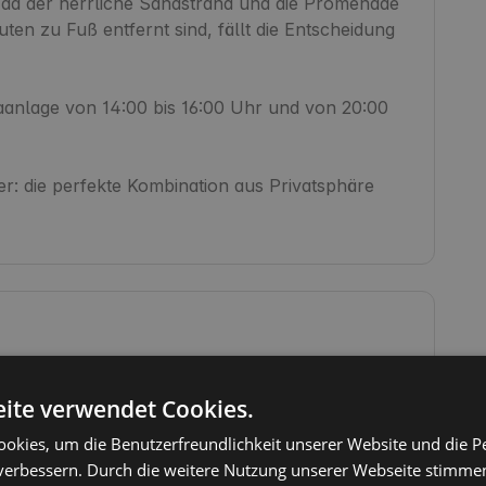
da der herrliche Sandstrand und die Promenade 
en zu Fuß entfernt sind, fällt die Entscheidung 
imaanlage von 14:00 bis 16:00 Uhr und von 20:00 
r: die perfekte Kombination aus Privatsphäre 
WiFi
ite verwendet Cookies.
Handtücher
Toilettenpapier
okies, um die Benutzerfreundlichkeit unserer Website und die P
verbessern. Durch die weitere Nutzung unserer Webseite stimmen
Feuerstelle