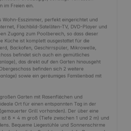
im Freien ein.

s Wohn-Esszimmer, perfekt eingerichtet und 
nternet, Flachbild-Satelliten-TV, DVD-Player und 
en Zugang zum Poolbereich, so dass dieser 
e Küche ist komplett ausgestattet für die 
erd, Backofen, Geschirrspüler, Mikrowelle, 
hoss befindet sich auch ein gemütliches 
nlage), das direkt auf den Garten hinausgeht 
Obergeschoss befinden sich 2 weitere 
aanlage) sowie ein geräumiges Familienbad mit 
 großen Garten mit Rasenflächen und 
eale Ort für einen entspannten Tag in der 
gemauerter Grill vorhanden). Der über eine 
ist 8 x 4 m groß (Tiefe zwischen 1 und 2 m) und 
dens. Bequeme Liegestühle und Sonnenschirme 