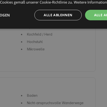
ookies gemäß unserer Cookie-Richtlinie zu.
Weitere Informatio
Waschmaschine
Kaffeemaschine / Kaffeekocher
EIGEN
ALLE ABLEHNEN
ALLE A
Töpfe und Pfannen
Spülmaschine
Kochfeld / Herd
Hochstuhl
Mikrowelle
Baden
Nicht-anspruchsvolle Wanderwege