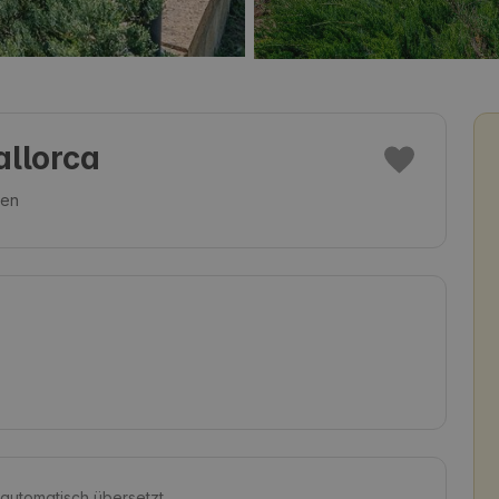
allorca
ien
 automatisch übersetzt.