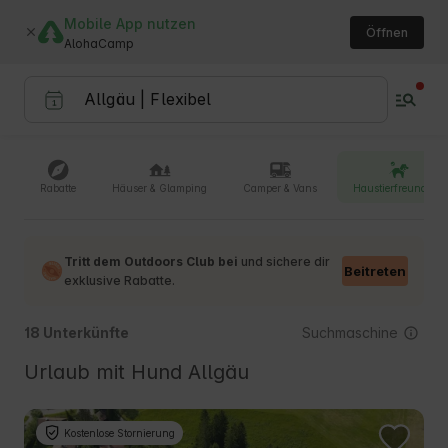
Mobile App nutzen
Öffnen
AlohaCamp
Rabatte
Häuser & Glamping
Camper & Vans
Haustierfreundlich
Tritt dem Outdoors Club bei
und sichere dir
Beitreten
exklusive Rabatte.
Suchmaschine
18 Unterkünfte
Urlaub mit Hund Allgäu
Kostenlose Stornierung