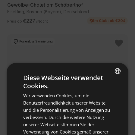
Gewölbe-Chalet am Schöberlhof
Eiselfing, Bavaria (Bayern), Deutschland
€227
Im Club: ab €204
Preis ab
/Nacht
Kostenlose Stornierung
Diese Webseite verwendet
Cookies.
ENGLISH
Wir verwenden Cookies, um die
SPANISH
Benutzerfreundlichkeit unserer Website
POLISH
und die Personalisierung von Anzeigen zu
verbessern. Durch die weitere Nutzung
GERMAN
Ferienhaus am Schluchtensteig
unserer Webseite stimmen Sie der
Weizen, Baden-Württemberg, Deutschland
ITALIAN
Verwendung von Cookies gemäß unserer
€124
Im Club: ab €106