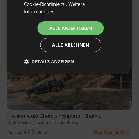
Preis ab
/Nacht
FRENCH
Cookie-Richtlinie zu.
Weitere
Informationen
CZECH
Ähnliche Unterkünfte
DUTCH
ALLE AKZEPTIEREN
SLOVAK
Kostenlose Stornierung
ALLE ABLEHNEN
DETAILS ANZEIGEN
Frankenwald Chalets - Superior Chalets
Wilhelmsthal, Bayern, Deutschland
€143
Im Club: ab €116
Preis ab
/Nacht