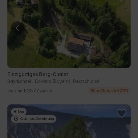
Einzigartiges Berg-Chalet
Bayrischzell, Bavaria (Bayern), Deutschland
€2577
Im Club: ab €2191
Preis ab
/Nacht
Neu
Kostenlose Stornierung