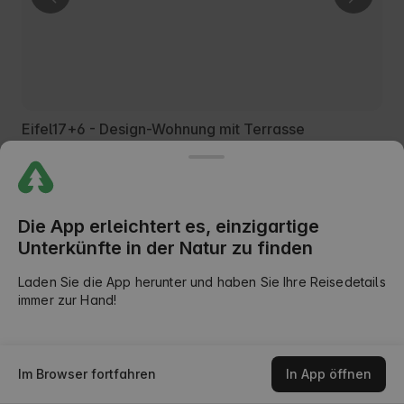
Eifel17+6 - Design-Wohnung mit Terrasse
Bettenfeld, Rhineland-Palatinate (Rheinland-Pfalz),
Deutschland
€299
Im Club: ab €269
Preis ab
/Nacht
Die App erleichtert es, einzigartige
Unterkünfte in der Natur zu finden
Neu
Kostenlose Stornierung
Laden Sie die App herunter und haben Sie Ihre Reisedetails
immer zur Hand!
Karte
Im Browser fortfahren
In App öffnen
Suche
Rabatte
Meine Reisen
Nachrichten
Mein Konto