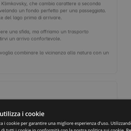
o Klimkovsky, che cambia carattere a seconda 
 rivelando un fondo perfetto per una passeggiata. 
e del lago prima di arrivare.

ere una sfida, ma offriamo un trasporto 
rvi un arrivo confortevole.

voglia combinare la vicinanza alla natura con un 
Toilette
Falò
utilizza i cookie
Bidoni della spazzatura
za i cookie per garantire una migliore esperienza d’uso. Utilizzand
 di tutti i cookie in conformità con la nostra politica sui cookie.
Re
Vasca idromassaggio