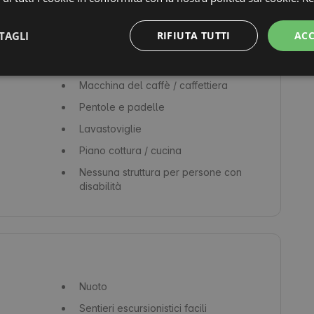
Biancheria da letto
TAGLI
RIFIUTA TUTTI
ACC
Spazio di lavoro
Sapone
Macchina del caffè / caffettiera
Pentole e padelle
Lavastoviglie
Piano cottura / cucina
Nessuna struttura per persone con
disabilità
Nuoto
Sentieri escursionistici facili