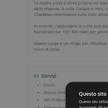
La nostra yurta si trova proprio sul lag
della stagione. A volte l'acqua si ritira,
Chiedeteci informazioni sullo stato attual
In inverno, raggiungere la yurta può ess
fuoristrada per 150-300 metri per garanti
Questo luogo è un rifugio per chiunque 
tocco di lusso.
Servizi
Doccia
Allaccio elettrico
Questo sito 
WiFi
30 Mbps
Questo sito utiliz
acconsenti all’uso
Allaccio acqua