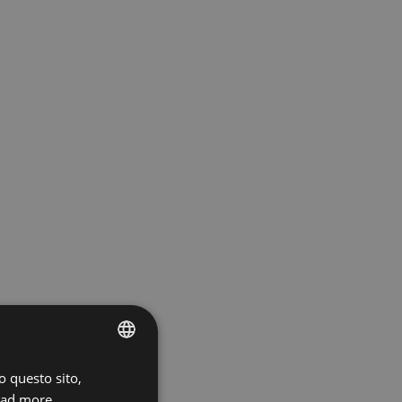
o questo sito,
ENGLISH
ad more