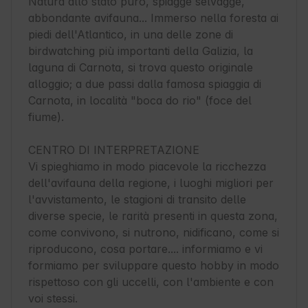
Natura allo stato puro, spiagge selvagge, 
abbondante avifauna... Immerso nella foresta ai 
piedi dell'Atlantico, in una delle zone di 
birdwatching più importanti della Galizia, la 
laguna di Carnota, si trova questo originale 
alloggio; a due passi dalla famosa spiaggia di 
Carnota, in località "boca do rio" (foce del 
fiume).

CENTRO DI INTERPRETAZIONE

Vi spieghiamo in modo piacevole la ricchezza 
dell'avifauna della regione, i luoghi migliori per 
l'avvistamento, le stagioni di transito delle 
diverse specie, le rarità presenti in questa zona, 
come convivono, si nutrono, nidificano, come si 
riproducono, cosa portare.... informiamo e vi 
formiamo per sviluppare questo hobby in modo 
rispettoso con gli uccelli, con l'ambiente e con 
voi stessi.
