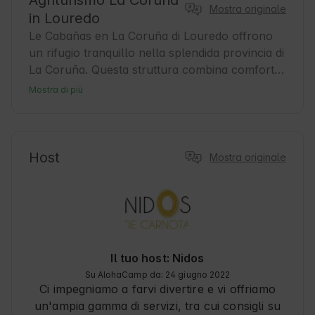
Agriturismo La Coruña
Mostra originale
in Louredo
Le Cabañas en La Coruña di Louredo offrono 
un rifugio tranquillo nella splendida provincia di 
La Coruña. Questa struttura combina comfort e 
natura, ideale per chi desidera rilassarsi ed 
Mostra di più
esplorare la regione. Louredo è un'incantevole 
località rurale, perfetta per viaggi di turismo 
sostenibile e per godere della cultura galiziana. 
Gli ospiti possono approfittare della vicinanza 
Host
Mostra originale
alla costa e ai sentieri naturali, che la rendono 
un'ottima base per l'avventura e il relax. 
Inoltre, la zona è nota per l'atmosfera 
accogliente e la ricca tradizione locale.
Il tuo host: Nidos
Su AlohaCamp da: 24 giugno 2022
Ci impegniamo a farvi divertire e vi offriamo
un'ampia gamma di servizi, tra cui consigli su