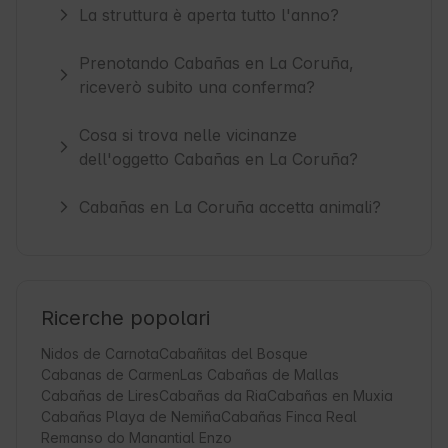
La struttura è aperta tutto l'anno?
Prenotando Cabañas en La Coruña,
riceverò subito una conferma?
Cosa si trova nelle vicinanze
dell'oggetto Cabañas en La Coruña?
Cabañas en La Coruña accetta animali?
Ricerche popolari
Nidos de Carnota
Cabañitas del Bosque
Cabanas de Carmen
Las Cabañas de Mallas
Cabañas de Lires
Cabañas da Ria
Cabañas en Muxia
Cabañas Playa de Nemiña
Cabañas Finca Real
Remanso do Manantial Enzo