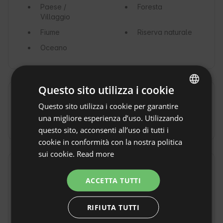
Paese /
Foresta
Villaggio
Fiume
Riserva naturale
Oceano
Questo sito utilizza i cookie
Tragitto
Questo sito utilizza i cookie per garantire
ENGLISH
una migliore esperienza d’uso. Utilizzando
In auto
SPANISH
questo sito, acconsenti all’uso di tutti i
POLISH
cookie in conformità con la nostra politica
sui cookie.
Read more
GERMAN
Regole della proprietà
ITALIAN
ACCETTA TUTTI
Orario di check-in: dalle 15:30
FRENCH
Orario di check-out: fino alle 12:00
RIFIUTA TUTTI
CZECH
Prenotazione non rimborsabile
DUTCH