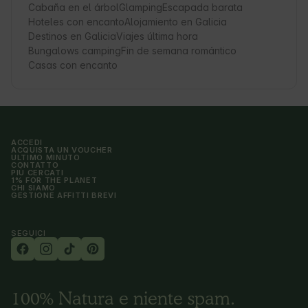
Cabaña en el árbol
Glamping
Escapada barata
Hoteles con encanto
Alojamiento en Galicia
Destinos en Galicia
Viajes última hora
Bungalows camping
Fin de semana romántico
Casas con encanto
ACCEDI
ACQUISTA UN VOUCHER
ULTIMO MINUTO
CONTATTO
PIÙ CERCATI
1% FOR THE PLANET
CHI SIAMO
GESTIONE AFFITTI BREVI
SEGUICI
100% Natura e niente spam.