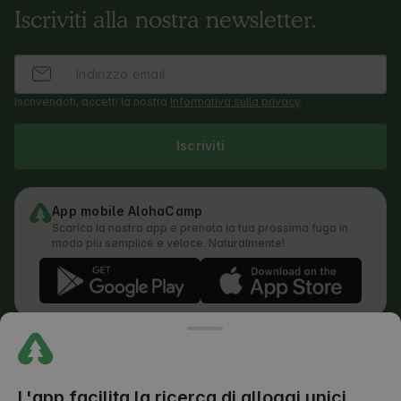
Iscriviti alla nostra newsletter.
Iscrivendoti, accetti la nostra
Informativa sulla privacy
.
Iscriviti
App mobile AlohaCamp
Scarica la nostra app e prenota la tua prossima fuga in
modo più semplice e veloce. Naturalmente!
Regolamento
Come funziona la ricerca
Informativa sulla privacy
Informativa sui cookie
L'app facilita la ricerca di alloggi unici