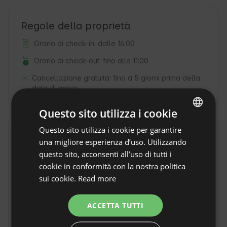
Regole della proprietà
Orario di check-in: dalle 16:00
Orario di check-out: fino alle 11:00
Cancellazione gratuita:
fino a 5 giorni prima della
data di arrivo
Questo sito utilizza i cookie
Questo sito utilizza i cookie per garantire
ENGLISH
Posizione
una migliore esperienza d’uso. Utilizzando
SPANISH
Bukowina Tatrzańska, Voivodato małopolskie,
questo sito, acconsenti all’uso di tutti i
Polonia
POLISH
cookie in conformità con la nostra politica
sui cookie.
Read more
GERMAN
ITALIAN
ACCETTA TUTTI
FRENCH