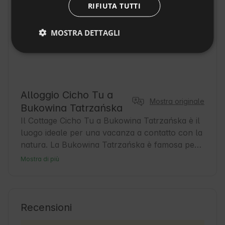
RIFIUTA TUTTI
CZECH
DUTCH
MOSTRA DETTAGLI
SLOVAK
Alloggio Cicho Tu a
Mostra originale
Bukowina Tatrzańska
Il Cottage Cicho Tu a Bukowina Tatrzańska è il 
luogo ideale per una vacanza a contatto con la 
natura. La Bukowina Tatrzańska è famosa per 
la sua atmosfera di alta montagna e per i suoi 
Mostra di più
bellissimi paesaggi. È una base perfetta per gli 
ospiti che desiderano trascorrere il loro tempo 
in modo attivo, facendo escursioni, sciando o 
rilassandosi nei bagni termali. Nei dintorni, 
Recensioni
troverete servizi turistici amichevoli e sapori 