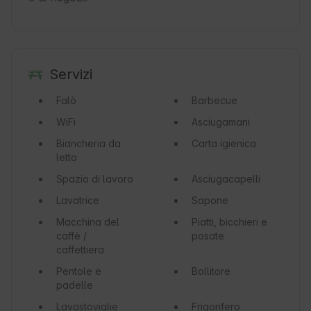
Servizi
Falò
Barbecue
WiFi
Asciugamani
Biancheria da
Carta igienica
letto
Spazio di lavoro
Asciugacapelli
Lavatrice
Sapone
Macchina del
Piatti, bicchieri e
caffè /
posate
caffettiera
Pentole e
Bollitore
padelle
Lavastoviglie
Frigorifero