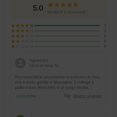
locali che renderanno più piacevole ogni 
5.0
soggiorno. Questo pittoresco villaggio unisce 
Media di 2 recensioni
tradizione e modernità, invitandovi a scoprire i 
Monti Tatra e l'area circostante.
2
0
0
0
0
Agnieszka
circa un anno fa
Raccomanderei sicuramente la padrona di casa, 
che è molto gentile e disponibile. Il cottage è 
pulito e ben attrezzato; è un luogo ideale, 
tranquillo e silenzioso per rilassarsi e godersi il 
Mostra originale
LEGGI DI PIÙ
caffè del mattino con vista sulle montagne