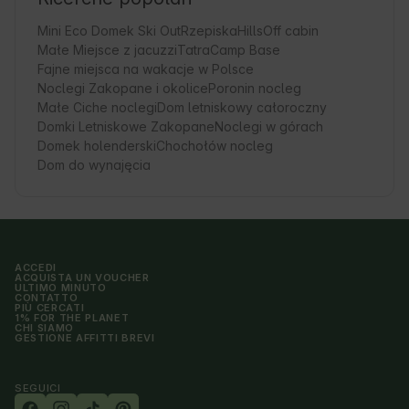
Mini Eco Domek Ski Out
RzepiskaHills
Off cabin
Małe Miejsce z jacuzzi
TatraCamp Base
Fajne miejsca na wakacje w Polsce
Noclegi Zakopane i okolice
Poronin nocleg
Małe Ciche noclegi
Dom letniskowy całoroczny
Domki Letniskowe Zakopane
Noclegi w górach
Domek holenderski
Chochołów nocleg
Dom do wynajęcia
ACCEDI
ACQUISTA UN VOUCHER
ULTIMO MINUTO
CONTATTO
PIÙ CERCATI
1% FOR THE PLANET
CHI SIAMO
GESTIONE AFFITTI BREVI
SEGUICI