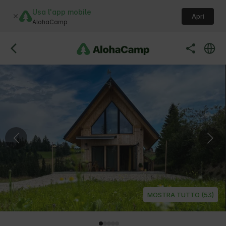
Usa l'app mobile
Apri
AlohaCamp
MOSTRA TUTTO (53)