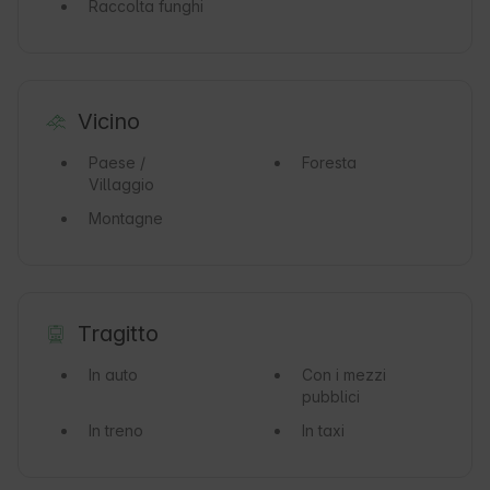
Raccolta funghi
Vicino
Paese /
Foresta
Villaggio
Montagne
Tragitto
In auto
Con i mezzi
pubblici
In treno
In taxi