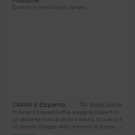
Posizione
Ezquerra, Provincia Burgos, Spagna
L'Astial a Ezquerra
Mostra originale
El Astial a Ezquerra offre alloggi accoglienti in 
un ambiente ricco di storia e natura. Ezquerra è 
un piccolo villaggio della provincia di Burgos, 
noto per la sua atmosfera tranquilla e per la 