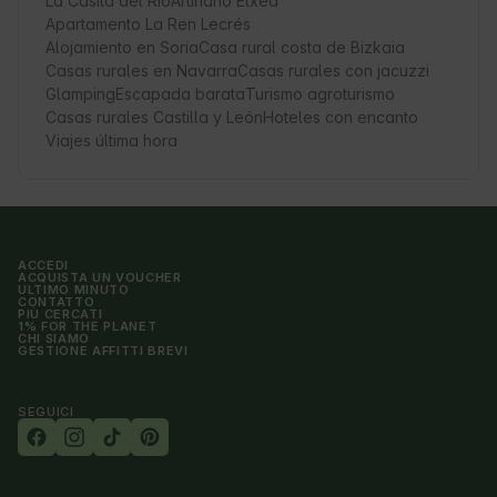
La Casita del Rio
Artiñano Etxea
Apartamento La Ren Lecrés
Alojamiento en Soria
Casa rural costa de Bizkaia
Casas rurales en Navarra
Casas rurales con jacuzzi
Glamping
Escapada barata
Turismo agroturismo
Casas rurales Castilla y León
Hoteles con encanto
Viajes última hora
ACCEDI
ACQUISTA UN VOUCHER
ULTIMO MINUTO
CONTATTO
PIÙ CERCATI
1% FOR THE PLANET
CHI SIAMO
GESTIONE AFFITTI BREVI
SEGUICI