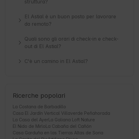
struttura?
El Astial è un buon posto per lavorare
da remoto?
Quali sono gli orari di check-in e check-
out di El Astial?
C'è un camino in El Astial?
Ricerche popolari
La Costana de Barbadillo
Casa El Jardín Vertical Villaverde Peñahorada
La Casa del Ayer
La Galiana Loft Nature
El Nido de Mirlo
La Cabaña del Cañón
Casa Garduña en las Tierras Altas de Soria