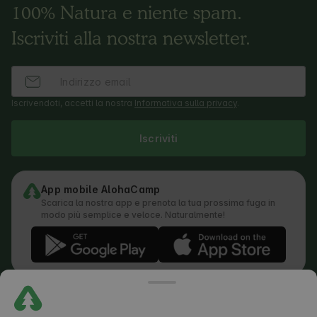
100% Natura e niente spam.
Iscriviti alla nostra newsletter.
Iscrivendoti, accetti la nostra
Informativa sulla privacy
.
Iscriviti
App mobile AlohaCamp
Scarica la nostra app e prenota la tua prossima fuga in
modo più semplice e veloce. Naturalmente!
Regolamento
Come funziona la ricerca