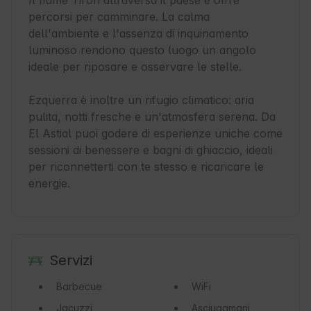
Il fiume Tirón attraversa il paese e offre 
percorsi per camminare. La calma 
dell'ambiente e l'assenza di inquinamento 
luminoso rendono questo luogo un angolo 
ideale per riposare e osservare le stelle.

Ezquerra è inoltre un rifugio climatico: aria 
pulita, notti fresche e un'atmosfera serena. Da 
El Astial puoi godere di esperienze uniche come 
sessioni di benessere e bagni di ghiaccio, ideali 
per riconnetterti con te stesso e ricaricare le 
energie.
Servizi
Barbecue
WiFi
Jacuzzi
Asciugamani