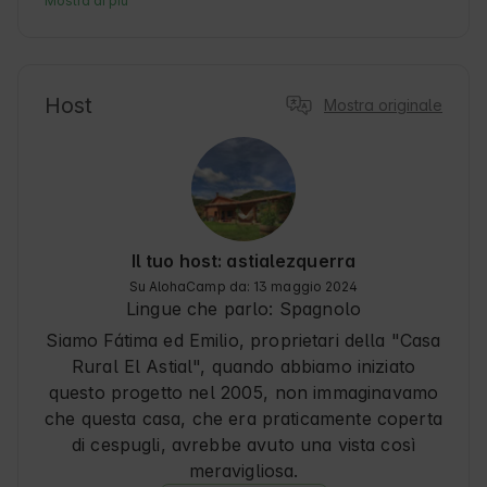
Mostra di più
sua vicinanza a sentieri naturali ideali per le 
escursioni e l'esplorazione. Questo alloggio è 
perfetto per chi vuole staccare la spina e 
godersi l'autentica vita rurale spagnola. Inoltre, 
Host
Mostra originale
la sua posizione strategica permette agli ospiti di 
scoprire la ricca cultura e le tradizioni della 
regione godendo del comfort e dell'ospitalità 
locali. 🌿
Il tuo host: astialezquerra
Su AlohaCamp da: 13 maggio 2024
Lingue che parlo:
Spagnolo
Siamo Fátima ed Emilio, proprietari della "Casa
Rural El Astial", quando abbiamo iniziato
questo progetto nel 2005, non immaginavamo
che questa casa, che era praticamente coperta
di cespugli, avrebbe avuto una vista così
meravigliosa.