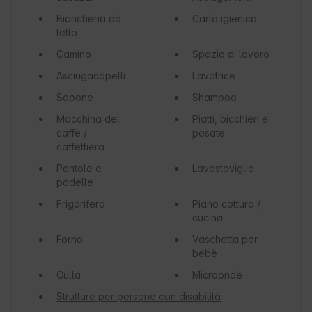
Biancheria da
Carta igienica
letto
Camino
Spazio di lavoro
Asciugacapelli
Lavatrice
Sapone
Shampoo
Macchina del
Piatti, bicchieri e
caffè /
posate
caffettiera
Pentole e
Lavastoviglie
padelle
Frigorifero
Piano cottura /
cucina
Forno
Vaschetta per
bebè
Culla
Microonde
Strutture per persone con disabilità