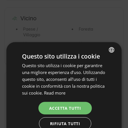
Vicino
Paese /
Foresta
Villaggio
Montagne
Mare
Fiume
Riserva naturale
Questo sito utilizza i cookie
Questo sito utilizza i cookie per garantire
ENGLISH
una migliore esperienza d’uso. Utilizzando
SPANISH
questo sito, acconsenti all’uso di tutti i
Tragitto
Mostra originale
POLISH
cookie in conformità con la nostra politica
sui cookie.
Read more
In auto
Con i mezzi
GERMAN
pubblici
Burgos
ITALIAN
ACCETTA TUTTI
In treno
Burgos
In aereo
Bilbao y
FRENCH
Madrid
In taxi
RIFIUTA TUTTI
CZECH