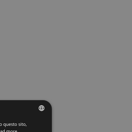
o questo sito,
ENGLISH
ad more