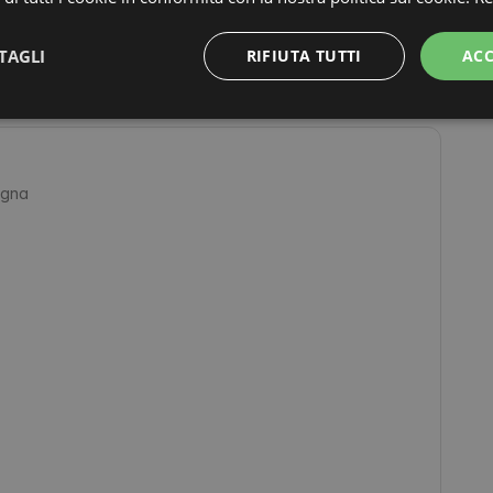
TAGLI
RIFIUTA TUTTI
ACC
agna