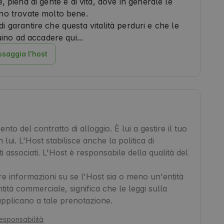
 piena di gente e di vita, dove in generale le
no trovate molto bene.
di garantire che questa vitalità perduri e che le
ino ad accadere qui...
saggia l'host
to del contratto di alloggio. È lui a gestire il tuo
 lui. L'Host stabilisce anche la politica di
i associati. L'Host è responsabile della qualità del
re informazioni su se l'Host sia o meno un'entità
ità commerciale, significa che le leggi sulla
applicano a tale prenotazione.
responsabilità