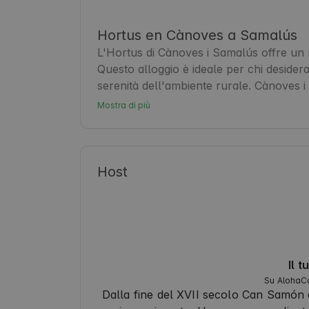
Hortus en Cànoves a Samalús
L'Hortus di Cànoves i Samalús offre un ri
Questo alloggio è ideale per chi desidera
serenità dell'ambiente rurale. Cànoves i
paesaggi verdi e sentieri escursionistici.
Mostra di più
approfittare della vicinanza a Barcellona 
offre un'esperienza accogliente e autent
natura 🌿.
Host
Il 
Su AlohaCa
Dalla fine del XVII secolo Can Samón 