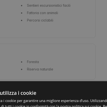
Sentieri escursionistici facili
Fattoria con animali
Percorsi ciclabili
Foresta
Riserva naturale
utilizza i cookie
za i cookie per garantire una migliore esperienza d’uso. Utilizzand
 di tutti i cookie in conformità con la nostra politica sui cookie.
Re