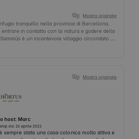
Mostra originale
fugio tranquillo nella provincia di Barcellona. 
 entrare in contatto con la natura e godere della 
 Samalús è un incantevole villaggio circondato da 
 Gli ospiti possono esplorare la cultura locale e 
per fare escursioni giornaliere. Inoltre, l'Hortus 
ica ai viaggiatori che apprezzano la calma e la 
Mostra originale
tuo host: Marc
mp da: 26 aprile 2022
è sempre stata una casa colonica molto attiva e