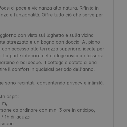
asi di pace e vicinanza alla natura. Rifinita in 
nza e funzionalità. Offre tutto ciò che serve per 
giorno con vista sul laghetto e sulla vicina 
e attrezzato e un bagno con doccia. Al piano 
 con accesso alla terrazza superiore, ideale per 
i. La parte inferiore del cottage invita a rilassarsi 
ardino e barbecue. Il cottage è dotato di aria 
re il comfort in qualsiasi periodo dell'anno.

e sono recintati, consentendo privacy e intimità.

i ospiti:

 m,

one da ordinare con min. 3 ore in anticipo, 
 1h di jacuzzi

sauna.
