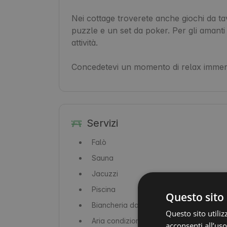
Nei cottage troverete anche giochi da ta
puzzle e un set da poker. Per gli amanti d
attività.

Concedetevi un momento di relax immersi 
Servizi
Falò
Sauna
Jacuzzi
Piscina
Questo sito 
Biancheria da letto
Questo sito utiliz
Aria condizionata
acconsenti all’uso