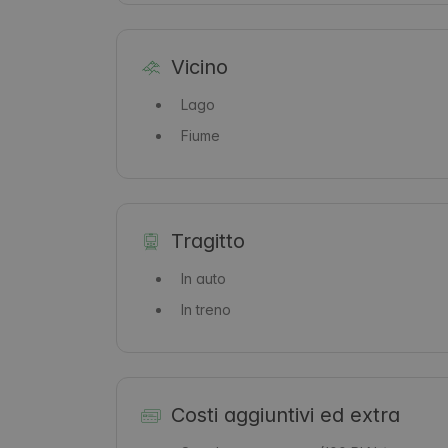
Vicino
Lago
Fiume
Tragitto
In auto
In treno
Costi aggiuntivi ed extra