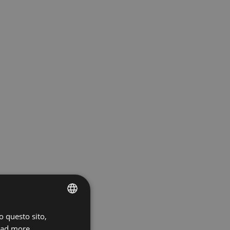
o questo sito,
ENGLISH
ad more