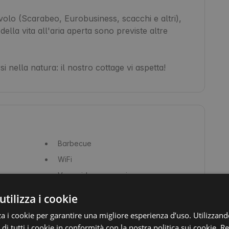
volo (Scarabeo, Eurobusiness, scacchi e altri), 
ella vita all'aria aperta sono previste altre 
nella natura: il nostro cottage vi aspetta!
Barbecue
WiFi
Vasca idromassaggio
Asciugamani
utilizza i cookie
Carta igienica
za i cookie per garantire una migliore esperienza d’uso. Utilizzand
Camino
 di tutti i cookie in conformità con la nostra politica sui cookie.
Re