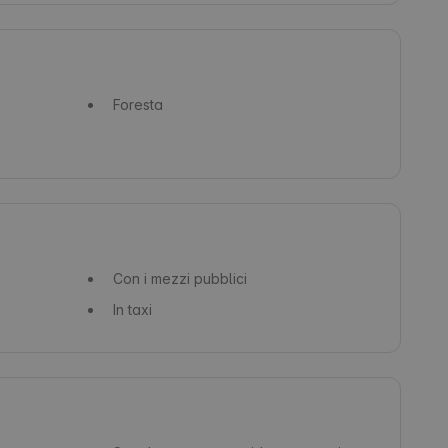
Foresta
Con i mezzi pubblici
In taxi