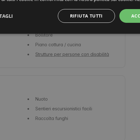
Asciugacapelli
Shampoo
TAGLI
RIFIUTA TUTTI
ACC
Piatti, bicchieri e posate
Bollitore
Piano cottura / cucina
Strutture per persone con disabilità
Nuoto
Sentieri escursionistici facili
Raccolta funghi