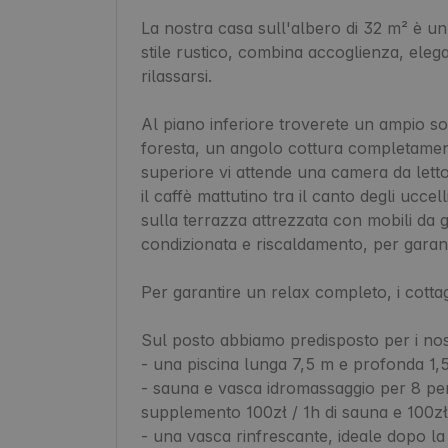
La nostra casa sull'albero di 32 m² è un'o
stile rustico, combina accoglienza, elega
rilassarsi.

Al piano inferiore troverete un ampio sog
foresta, un angolo cottura completament
superiore vi attende una camera da letto
il caffè mattutino tra il canto degli uccell
sulla terrazza attrezzata con mobili da gi
condizionata e riscaldamento, per garanti
Per garantire un relax completo, i cottag
Sul posto abbiamo predisposto per i nostr
- una piscina lunga 7,5 m e profonda 1,5
- sauna e vasca idromassaggio per 8 pers
supplemento 100zł / 1h di sauna e 100zł /
- una vasca rinfrescante, ideale dopo la 