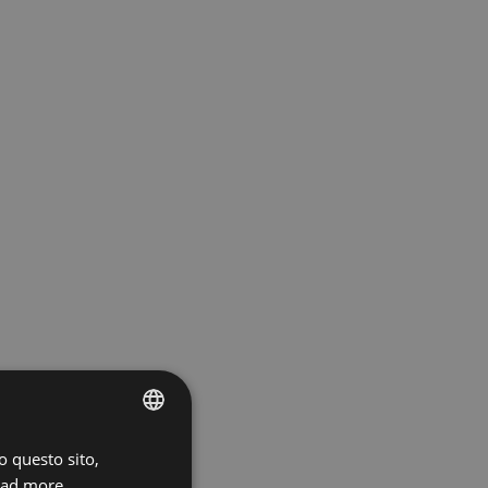
o questo sito,
ENGLISH
ad more