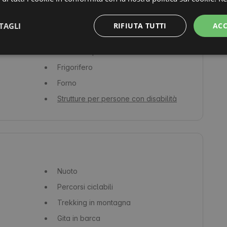
Aria condizionata
Sapone
TAGLI
RIFIUTA TUTTI
ACC
Macchina del caffè / caffettiera
Pentole e padelle
Frigorifero
Forno
Strutture per persone con disabilità
Nuoto
Percorsi ciclabili
Trekking in montagna
Gita in barca