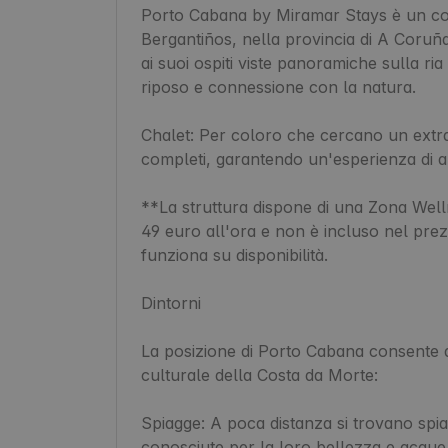
Porto Cabana by Miramar Stays è un com
Bergantiños, nella provincia di A Coruña, 
ai suoi ospiti viste panoramiche sulla ri
riposo e connessione con la natura.

Chalet: Per coloro che cercano un extra d
completi, garantendo un'esperienza di alt
**La struttura dispone di una Zona Welln
49 euro all'ora e non è incluso nel prez
funziona su disponibilità.

Dintorni

La posizione di Porto Cabana consente agl
culturale della Costa da Morte:

Spiagge: A poca distanza si trovano spia
conosciute per la loro bellezza e acque cr