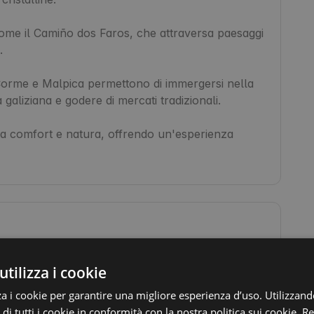
ome il Camiño dos Faros, che attraversa paesaggi 


 Corme e Malpica permettono di immergersi nella 
galiziana e godere di mercati tradizionali.

 comfort e natura, offrendo un'esperienza 
WiFi
utilizza i cookie
Piscina
za i cookie per garantire una migliore esperienza d’uso. Utilizzand
Biancheria da letto
 di tutti i cookie in conformità con la nostra politica sui cookie.
Re