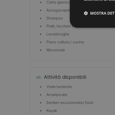
Carta igienica
Asciugacapelli
MOSTRA DET
Shampoo
Piatti, bicchieri e posate
Lavastoviglie
Piano cottura / cucina
Microonde
Attività disponibili
Visite turistiche
Arrampicata
Sentieri escursionistici facili
Kayak