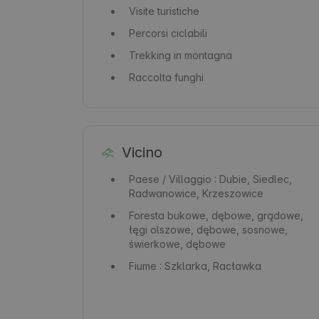
Visite turistiche
Percorsi ciclabili
Trekking in montagna
Raccolta funghi
Vicino
Paese / Villaggio
: Dubie, Siedlec,
Radwanowice, Krzeszowice
Foresta
bukowe, dębowe, grądowe,
łęgi olszowe, dębowe, sosnowe,
świerkowe, dębowe
Fiume
: Szklarka, Racławka