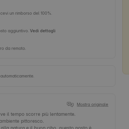
 ricevi un rimborso del 100%.
osto aggiuntivo.
Vedi dettagli
oro da remoto.
ti automaticamente.
Mostra originale
ove il tempo scorre più lentamente.

ambiente pittoresco.

 alla natura e il buon cibo, questo posto è 