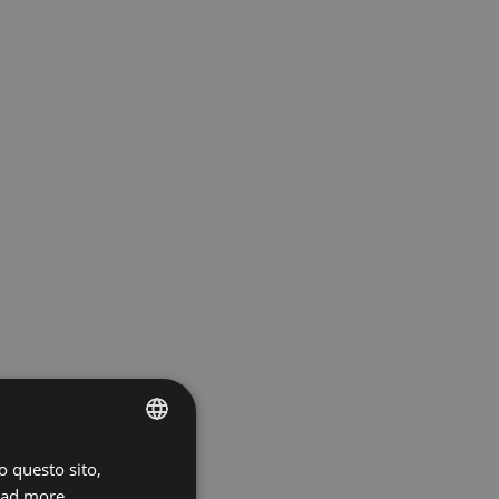
o questo sito,
ENGLISH
ad more