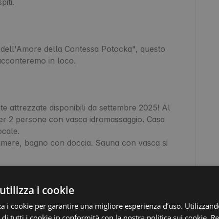
iti.

ta dell'Amore della Contessa Potocka", questo 
acconteremo in loco.

 attrezzate disponibili da settembre 2025! Al 
r 2 persone con vasca idromassaggio. Casa 
cale.

mere, bagno con doccia. Sauna con vasca si 
utilizza i cookie
a (abbiamo anche canne da pesca)

za i cookie per garantire una migliore esperienza d’uso. Utilizzand
 di tutti i cookie in conformità con la nostra politica sui cookie.
Re