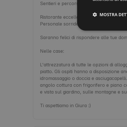
Sentieri e percorsi turistici giurassici per
MOSTRA DET
Ristorante eccellente

Personale sorridente e sempre pronto ad
Saranno felici di rispondere alle tue doman
Nelle case:

L'attrezzatura di tutte le opzioni di all
piatto. Gli ospiti hanno a disposizione 
idromassaggio o doccia e asciugacapelli. 
angolo cottura con frigorifero e piano co
e vista sul giardino, sulle montagne e sugl
Ti aspettiamo in Giura :)