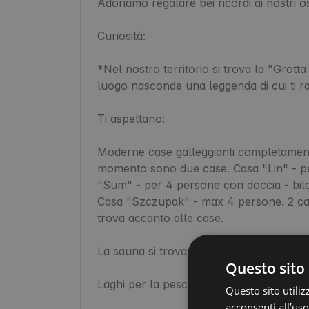
Adoriamo regalare bei ricordi ai nostri osp
Curiosità:

*Nel nostro territorio si trova la "Grot
luogo nasconde una leggenda di cui ti r
Ti aspettano:

Moderne case galleggianti completamente
momento sono due case. Casa "Lin" - pe
"Sum" - per 4 persone con doccia - bilo
Casa "Szczupak" - max 4 persone. 2 ca
trova accanto alle case.

La sauna si trova in un edificio separato.

Questo sito 
Laghi per la pesca con acqua cristallin
Questo sito utiliz
acconsenti all’uso