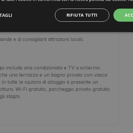
 arrampicate e visite

TAGLI
RIFIUTA TUTTI
ACC
 aiutare.

de e di consigliarti attrazioni locali.

oggio include aria condizionata e TV a schermo 
anche una terrazza e un bagno privato con vasca 
In tutte le opzioni di alloggio è presente un 
ttura. Wi-Fi gratuito, parcheggio privato gratuito 
i stagni.
