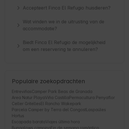
Accepteert Finca El Refugio huisdieren?
Wat vinden we in de uitrusting van de
accommodatie?
Biedt Finca El Refugio de mogelijkheid
om een reservering te annuleren?
Populaire zoekopdrachten
Entreviñas
Camper Park Beas de Granada
Area Natur Playa
Viña Castilla
Permacultura Penyaflor
Celler Gritelles
El Rancho Wakepark
Parcela Camper by Terra del Congost
Laspaúles
Hortus
Escapada barata
Viajes última hora
Bungalows camping
Fin de semana romántico