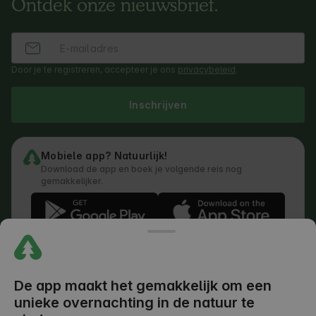
Ontdek onze nieuwsbrief.
Door je te registreren, accepteer je ons
privacybeleid
.
Inschrijven
Mobiele app? Natuurlijk!
Download de app en boek je volgende reis nog
gemakkelijker.
Servicevoorwaarden
Hoe werkt de zoekfunctie
De app maakt het gemakkelijk om een
Privacybeleid
Cookiebeleid
unieke overnachting in de natuur te
Beleid voor het indienen van beoordelingen