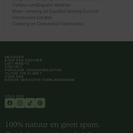
Turismo rural
España destinos
Mejor camping de España
Camping Escorial
Vacaciones baratas
Camping en Comunidad Valenciana
INLOGGEN
KOOP EEN VOUCHER
LAST MINUTE
CONTACT
POPULAIRE ZOEKOPDRACHTEN
1% FOR THE PLANET
OVER ONS
BEHEER VAN KORTETERMIJNVERHUUR
VOLG ONS
100% natuur en geen spam.