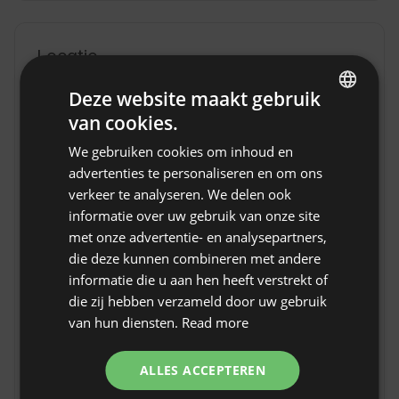
Locatie
Socuellamos, Provincie Ciudad Real, Spanje
Deze website maakt gebruik
van cookies.
ENGLISH
We gebruiken cookies om inhoud en
SPANISH
advertenties te personaliseren en om ons
POLISH
verkeer te analyseren. We delen ook
informatie over uw gebruik van onze site
GERMAN
met onze advertentie- en analysepartners,
ITALIAN
die deze kunnen combineren met andere
FRENCH
informatie die u aan hen heeft verstrekt of
die zij hebben verzameld door uw gebruik
CZECH
van hun diensten.
Read more
DUTCH
Sitio para autocaravanas - Finca El
SLOVAK
ALLES ACCEPTEREN
Refugio en Socuéllamos