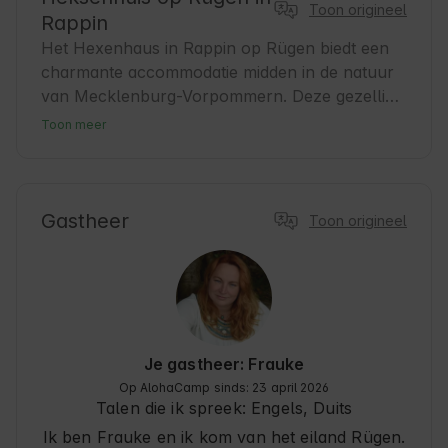
Toon origineel
Rappin
Het Hexenhaus in Rappin op Rügen biedt een 
charmante accommodatie midden in de natuur 
van Mecklenburg-Vorpommern. Deze gezellige 
accommodatie is ideaal voor gasten die op zoek 
Toon meer
zijn naar rust en ontspanning. Rappin valt op 
door zijn landelijke sfeer en is een perfect 
uitgangspunt voor uitstapjes op het eiland 
Rügen. Gasten vinden hier een vriendelijke 
Gastheer
Toon origineel
omgeving en talrijke mogelijkheden voor 
natuur- en cultuurbelevenissen. Of het nu gaat 
om wandelingen, fietstochten of gewoon 
ontspannen dagen – het Hexenhaus is de 
perfecte plek voor uw verblijf.
Je gastheer: Frauke
Op AlohaCamp sinds: 23 april 2026
Talen die ik spreek:
Engels, Duits
Ik ben Frauke en ik kom van het eiland Rügen.