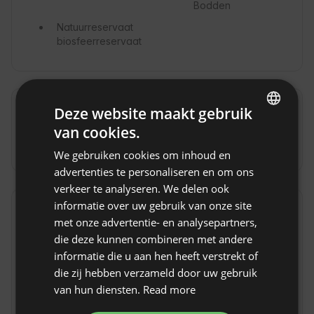
Bodden
Natuurreservaat
biosfeerreservaat
Deze website maakt gebruik
Routebeschrijving
Toon origineel
van cookies.
ENGLISH
Met de auto
We gebruiken cookies om inhoud en
SPANISH
advertenties te personaliseren en om ons
POLISH
verkeer te analyseren. We delen ook
informatie over uw gebruik van onze site
GERMAN
Huisregels
met onze advertentie- en analysepartners,
ITALIAN
die deze kunnen combineren met andere
Inchecktijd: vanaf 15:00
FRENCH
informatie die u aan hen heeft verstrekt of
Uitchecktijd: tot 10:00
die zij hebben verzameld door uw gebruik
CZECH
Gratis annuleren van reservering:
tot 30 dagen
van hun diensten.
Read more
voor de aankomstdatum
DUTCH