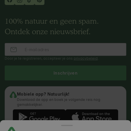
100% natuur en geen spam.
Ontdek onze nieuwsbrief.
Door je te registreren, accepteer je ons
privacybeleid
.
Inschrijven
Mobiele app? Natuurlijk!
Download de app en boek je volgende reis nog
gemakkelijker.