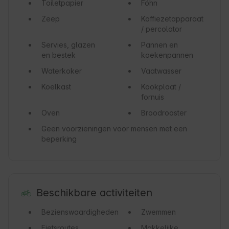
Toiletpapier
Föhn
Zeep
Koffiezetapparaat
/ percolator
Servies, glazen
Pannen en
en bestek
koekenpannen
Waterkoker
Vaatwasser
Koelkast
Kookplaat /
fornuis
Oven
Broodrooster
Geen voorzieningen voor mensen met een
beperking
Beschikbare activiteiten
Bezienswaardigheden
Zwemmen
Fietsroutes
Makkelijke