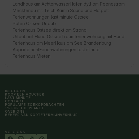
Landhaus am Achterwasser
Hafenidyll am Peenestrom
Mecklenbü mit Teich Kamin Sauna und Hotpott
Ferienwohnungen last minute Ostsee
Polen Ostsee Urlaub
Ferienhaus Ostsee direkt am Strand
Urlaub mit Hund Ostsee
Traumferienwohnung mit Hund
Ferienhaus am Meer
Haus am See Brandenburg
Appartement
Ferienwohnungen last minute
Ferienhaus Mieten
INLOGGEN
KOOP EEN VOUCHER
LAST MINUTE
CONTACT
POPULAIRE ZOEKOPDRACHTEN
1% FOR THE PLANET
OVER ONS
BEHEER VAN KORTETERMIJNVERHUUR
VOLG ONS