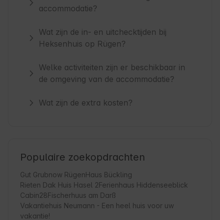
accommodatie?
Wat zijn de in- en uitchecktijden bij
Heksenhuis op Rügen?
Welke activiteiten zijn er beschikbaar in
de omgeving van de accommodatie?
Wat zijn de extra kosten?
Populaire zoekopdrachten
Gut Grubnow Rügen
Haus Bückling
Rieten Dak Huis Hasel 2
Ferienhaus Hiddenseeblick
Cabin28
Fischerhuus am Darß
Vakantiehuis Neumann - Een heel huis voor uw
vakantie!