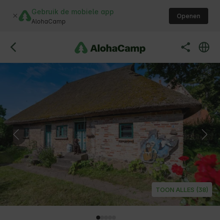
Gebruik de mobiele app
Openen
AlohaCamp
TOON ALLES (38)