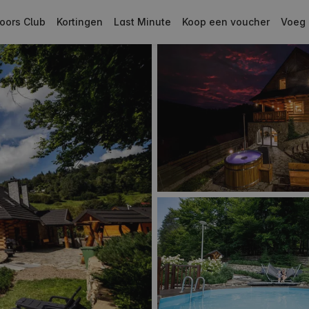
oors Club
Kortingen
Last Minute
Koop een voucher
Voeg 