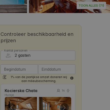
TOON ALLES (71)
Controleer beschikbaarheid en
prijzen
Aantal personen
Begindatum
Einddatum
1% van de jaarlijkse omzet doneren wij
aan milieubescherming.
Kocierska Chata
14
Huisje