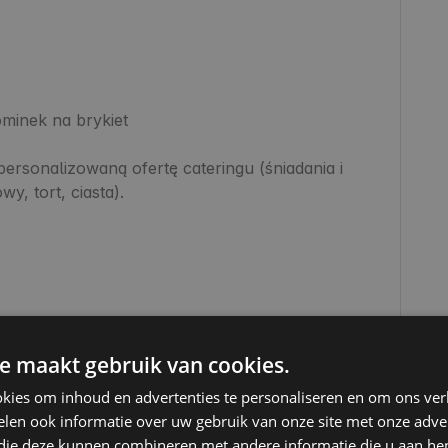
minek na brykiet

rsonalizowaną ofertę cateringu (śniadania i 
y, tort, ciasta).

wa,

e maakt gebruik van cookies.
kies om inhoud en advertenties te personaliseren en om ons ver
len ook informatie over uw gebruik van onze site met onze adver
na zabawa w Fantazja - Park Rozrywki!
 die deze kunnen combineren met andere informatie die u aan hen