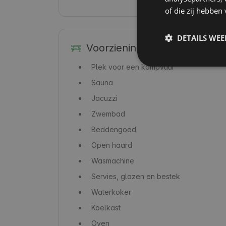
of die zij hebbe
DETAILS WE
Voorzieningen
Plek voor een kampvuur
Sauna
Jacuzzi
Zwembad
Beddengoed
Open haard
Wasmachine
Servies, glazen en bestek
Waterkoker
Koelkast
Oven