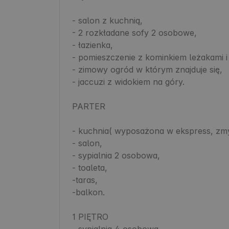
- salon z kuchnią,

- 2 rozkładane sofy 2 osobowe,

- łazienka,

- pomieszczenie z kominkiem leżakami i 
- zimowy ogród w którym znajduje się,

- jaccuzi z widokiem na góry.

PARTER

- kuchnia( wyposażona w ekspress, zmy
- salon,

- sypialnia 2 osobowa,

- toaleta,

-taras,

-balkon.

1 PIĘTRO

- sypialnia 4 osobowa,
