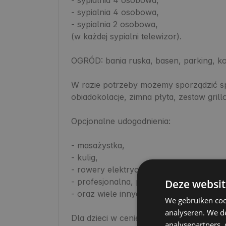
- sypialnia 4 osobowa,

- sypialnia 2 osobowa,

(w każdej sypialni telewizor).

OGRÓD: bania ruska, basen, parking, ko
W razie potrzeby możemy sporządzić spe
obiadokolacje, zimna płyta, zestaw grillow
Opcjonalne udogodnienia:

- masażystka,

- kulig,

- rowery elektryczne,

- profesjonalna, plenerowa sesja zdjęcio
Deze websit
- oraz wiele innych,

We gebruiken coo
analyseren. We de
Dla dzieci w cenie pobytu - nielimitowa
analysepartners,