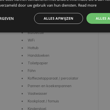
n verzameld door uw gebruik van hun diensten.
Read more
ERGEVEN
ALLES AFWIJZEN
ALLES 
Barbecue
WiFi
Hottub
Handdoeken
Toiletpapier
Föhn
Koffiezetapparaat / percolator
Pannen en koekenpannen
Vaatwasser
Kookplaat / fornuis
Kinderstoel