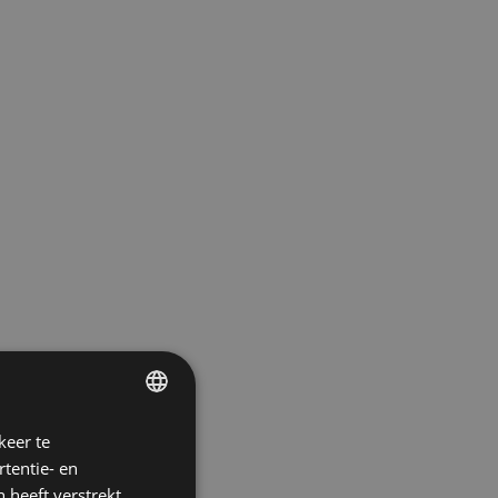
keer te
ENGLISH
tentie- en
SPANISH
 heeft verstrekt