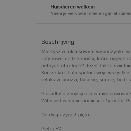
Huisdieren welkom
Neem je viervoeter mee en geniet samen 
Beschrijving
Marzysz o luksusowym wypoczynku w g
rutynowej codzienności, która niejedno
pełnych obrotach? Jeżeli tak to świetnie t
Kocierska Chata spełni Twoje wszystkie 
relaks w jacuzzi, basenie, saunie, bądź w
Posiadłość znajduje się w miejscowości 
Willa jest w stanie pomieścić 14 osób. 
Do dyspozycji 3 piętra.

Piętro -1:
