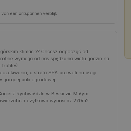
van een ontspannen verblijf.
órskim klimacie? Chcesz odpocząć od 
krotnie wymaga od nas spędzania wielu godzin na 
rafiłeś!

oczekiwania, a strefa SPA pozwoli na błogi 
 gorącej balii ogrodowej.

Kocierz Rychwałdzki w Beskidzie Małym.

Powierzchnia użytkowa wynosi aż 270m2.
