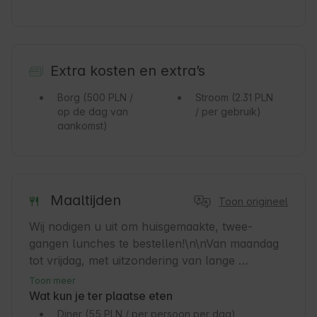
Extra kosten en extra’s
Borg
(500 PLN /
Stroom
(2.31 PLN
op de dag van
/ per gebruik)
aankomst)
Maaltijden
Toon origineel
Wij nodigen u uit om huisgemaakte, twee-
gangen lunches te bestellen!\n\nVan maandag 
tot vrijdag, met uitzondering van lange 
weekenden en feestdagen, bieden we één soep 
Toon meer
en verschillende hoofdgerechten om uit te 
Wat kun je ter plaatse eten
kiezen. De lunches worden bereid in de 
Diner
(55 PLN / per persoon per dag)