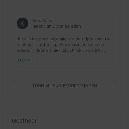
Domek bardzo dobrze wyposażony, przestronny 
i dopracowany w każdym detalu – niczego nam 
nie brakowało. Klimatu dodawał kominek, który 
Katarzyna
w jesienny weekend tworzył niesamowitą 
meer dan 2 jaar geleden
atmosferę.

Prawdziwą wisienką na torcie było jednak 
jacuzzi, które „wygrało wszystko” i totalnie 
Jeżeli ktoś poszukuje miejsca do odpoczynku w 
skradło nasze serca.

totalnej ciszy, bez zgiełku miasta, to szczerze 
Ogromny plus dla właścicieli – po wcześniejszym 
polecam. Jedno z nielicznych takich cichych 
ustaleniu przygotowali na dzień przyjazdu 
miejsc w naszym regionie.

LEES MEER
balony z liczbą 30, szampana oraz piękny bukiet 
Okolica jest bardzo spokojna, są lasy, jest 
róż. Żona była absolutnie zachwycona, a 
jezioro, można fajnie pospacerować. 

niespodzianka wyszła idealnie.

Gospodarze są pomocni, wszystko jest 
Właściciele są niezwykle uprzejmi i pomocni. 
przygotowane na najwyższym poziomie. 
Mieliśmy nawet jedną zabawną sytuację – nie 
Właściciel zadzwonił nawet w dzień naszego 
TOON ALLE 47 BEOORDELINGEN
potrafiłem odkręcić prysznica w łazience 😄 
przyjazdu i poinstruował jak najlepiej dojechać, 
Rafał, lekko prześmiewczo, ale bardzo 
by ominąć korki.

dokładnie, wytłumaczył nam wszystko przez 
Hot tub bez limitu czasowego na wyłączność 
WhatsApp i problem został szybko rozwiązany.

bardzo na plus. Domki są urządzone z gustem, 
Okolica cicha, spokojna, z małym jeziorkiem, 
jest kominek opalany drewnem, który daje dużo 
idealna do odpoczynku. Brak zasięgu w 
ciepła. Byliśmy w lutym i nie zmarzliśmy. Kominek 
Gastheer
telefonach był ogromnym plusem – można się 
był zresztą już rozpalony zanim przyjechaliśmy. 
