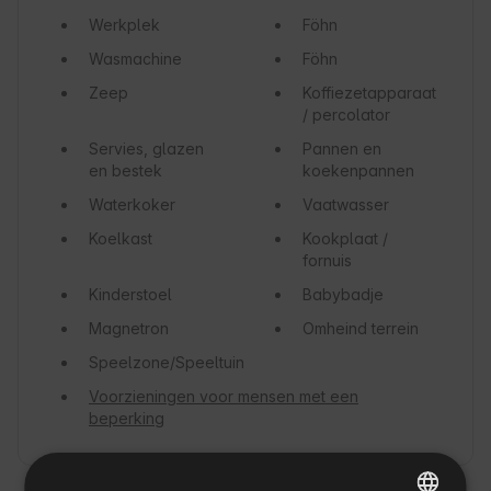
Werkplek
Föhn
Wasmachine
Föhn
Zeep
Koffiezetapparaat
/ percolator
Servies, glazen
Pannen en
en bestek
koekenpannen
Waterkoker
Vaatwasser
Koelkast
Kookplaat /
fornuis
Kinderstoel
Babybadje
Magnetron
Omheind terrein
Speelzone/Speeltuin
Voorzieningen voor mensen met een
beperking