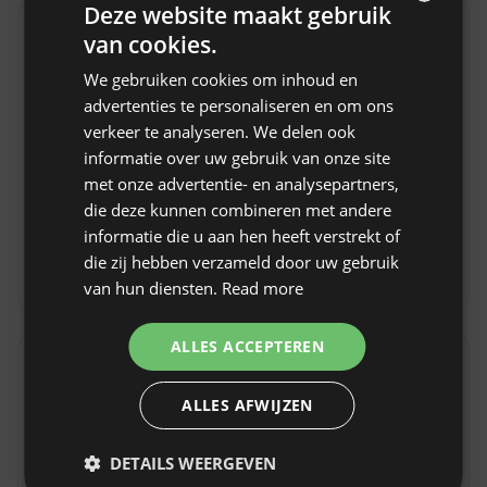
Deze website maakt gebruik
van cookies.
Beschikbare activiteiten
ENGLISH
We gebruiken cookies om inhoud en
Bezienswaardigheden
Zwemmen
SPANISH
advertenties te personaliseren en om ons
Fietsroutes
Makkelijke
POLISH
verkeer te analyseren. We delen ook
wandelroutes
informatie over uw gebruik van onze site
GERMAN
Bergtrektochten
Kajakken
met onze advertentie- en analysepartners,
ITALIAN
Vissen
Paardrijden
die deze kunnen combineren met andere
FRENCH
informatie die u aan hen heeft verstrekt of
Paddenstoelen
die zij hebben verzameld door uw gebruik
plukken
CZECH
van hun diensten.
Read more
DUTCH
SLOVAK
ALLES ACCEPTEREN
Omgeving
Toon origineel
ALLES AFWIJZEN
Stadje / Dorp
0.1
Meer
0.2
Bossen
0.1
Zee
40
DETAILS WEERGEVEN
Rivier
0.1
Natuurreservaat