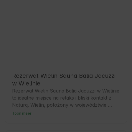
Rezerwat Wielin Sauna Balia Jacuzzi
w Wielinie
Rezerwat Wielin Sauna Balia Jacuzzi w Wielinie 
to idealne miejsce na relaks i bliski kontakt z 
Naturą. Wielin, położony w województwie 
zachodniopomorskim, słynie z malowniczych 
Toon meer
krajobrazów i spokoju. To świetna baza dla 
Gości, którzy chcą odkrywać uroki Pomorza 