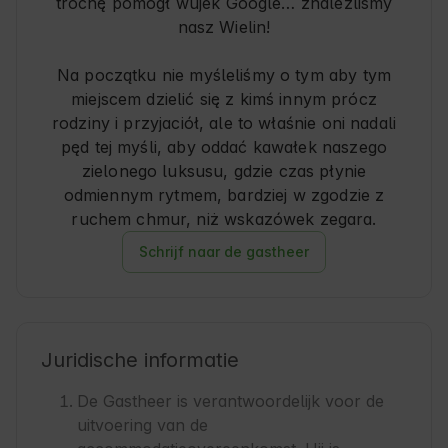
trochę pomógł wujek Google… znaleźliśmy
nasz Wielin!
Na początku nie myśleliśmy o tym aby tym
miejscem dzielić się z kimś innym prócz
rodziny i przyjaciół, ale to właśnie oni nadali
pęd tej myśli, aby oddać kawałek naszego
zielonego luksusu, gdzie czas płynie
odmiennym rytmem, bardziej w zgodzie z
ruchem chmur, niż wskazówek zegara.
Schrijf naar de gastheer
Juridische informatie
De Gastheer is verantwoordelijk voor de
uitvoering van de