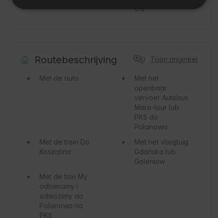
0.5
Routebeschrijving
Toon origineel
Met de auto
Met het
openbaar
vervoer
Autobus
Maro-tour lub
PKS do
Polanowa
Met de trein
Do
Met het vliegtuig
Koszalina
Gdańska lub
Goleniów
Met de taxi
My
odbieramy i
odwozimy do
Polanowa na
PKS