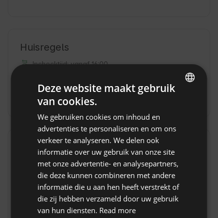
Huisregels
Inchecktijd: vanaf 16:00
Uitchecktijd: tot 11:00
Deze website maakt gebruik
Niet-restitueerbare reservering
van cookies.
ENGLISH
We gebruiken cookies om inhoud en
SPANISH
advertenties te personaliseren en om ons
POLISH
verkeer te analyseren. We delen ook
Locatie
informatie over uw gebruik van onze site
GERMAN
Grodziczno, Woiwodschap warmińsko-mazurskie,
met onze advertentie- en analysepartners,
Polen
ITALIAN
die deze kunnen combineren met andere
FRENCH
informatie die u aan hen heeft verstrekt of
die zij hebben verzameld door uw gebruik
CZECH
van hun diensten.
Read more