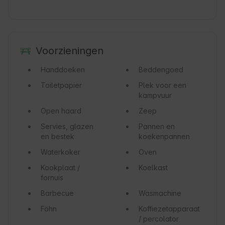
Voorzieningen
Handdoeken
Beddengoed
Toiletpapier
Plek voor een
kampvuur
Open haard
Zeep
Servies, glazen
Pannen en
en bestek
koekenpannen
Waterkoker
Oven
Kookplaat /
Koelkast
fornuis
Barbecue
Wasmachine
Föhn
Koffiezetapparaat
/ percolator