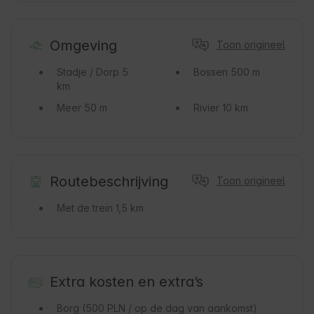
Omgeving
Toon origineel
Stadje / Dorp
5
Bossen
500 m
km
Meer
50 m
Rivier
10 km
Routebeschrijving
Toon origineel
Met de trein
1,5 km
Extra kosten en extra’s
Borg
(500 PLN / op de dag van aankomst)