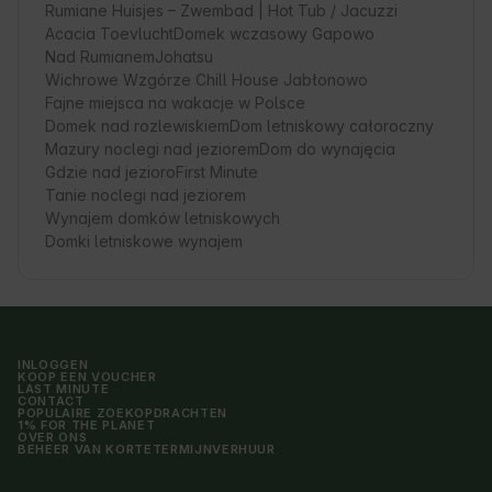
Rumiane Huisjes – Zwembad | Hot Tub / Jacuzzi
Acacia Toevlucht
Domek wczasowy Gapowo
Nad Rumianem
Johatsu
Wichrowe Wzgórze Chill House Jabłonowo
Fajne miejsca na wakacje w Polsce
Domek nad rozlewiskiem
Dom letniskowy całoroczny
Mazury noclegi nad jeziorem
Dom do wynajęcia
Gdzie nad jezioro
First Minute
Tanie noclegi nad jeziorem
Wynajem domków letniskowych
Domki letniskowe wynajem
INLOGGEN
KOOP EEN VOUCHER
LAST MINUTE
CONTACT
POPULAIRE ZOEKOPDRACHTEN
1% FOR THE PLANET
OVER ONS
BEHEER VAN KORTETERMIJNVERHUUR