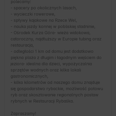
polecamy:

- spacery po okolicznych lasach,

- wycieczki rowerowe,

- spływy kajakowe na Rzece Wel,

- nauka jazdy konnej w pobliskiej stadninie,

- Ośrodek Kurza Góra- wieża widokowa, 
całoroczny, najdłuższy w Europie tubing oraz 
restauracja,

- odległości 1 km od domu jest dodatkowo 
piękna plaża z długim i łagodnym wejściem do 
jeziora- idealna dla dzieci, wypożyczalnia 
sprzętów wodnych oraz kilka lokali 
gastronomicznych,

- kilka kilometrów od naszego domu znajduje 
się gospodarstwo rybackie, możliwość połowu 
ryb oraz skosztowanie regionalnych postaw 
rybnych w Restauracji Rybaśka.

Zapraszamy!