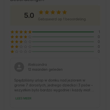
szlaki piesze i rowerowe oraz możliwość 
wędkowania. Goście mogą liczyć na 
5.0
komfortowe warunki i serdeczną gościnność 
Gebaseerd op 1 beoordeling.
gospodarzy. To miejsce, gdzie każdy dzień 
zaczyna się od śpiewu ptaków i zapachu lasu. 
1
🍃
0
0
0
0
Aleksandra
12 maanden geleden
Spędziliśmy urlop w domku nad jeziorem w 
gronie 7 dorosłych, jednego dziecka i 3 psów – 
wszystkim było bardzo wygodnie i każdy miał 
dla siebie miejsce. Domek jest urządzony bardzo 
LEES MEER
funkcjonalnie, dobrze wyposażony, a łóżka są 
naprawdę wygodne. Na miejscu nie brakowało 
niczego, a dodatkowym atutem był plac zabaw, 