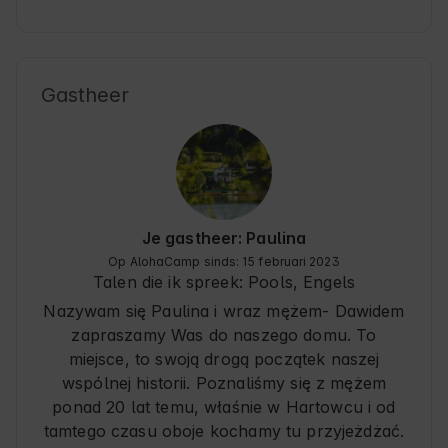
który zapewnił dziecku dużo radości. Świetne 
miejsce na wypoczynek w gronie rodziny czy 
przyjaciół – zdecydowanie polecamy!

Piekny widok z tarasu! 
Gastheer
Je gastheer: Paulina
Op AlohaCamp sinds: 15 februari 2023
Talen die ik spreek:
Pools, Engels
Nazywam się Paulina i wraz mężem- Dawidem
zapraszamy Was do naszego domu. To
miejsce, to swoją drogą początek naszej
wspólnej historii. Poznaliśmy się z mężem
ponad 20 lat temu, właśnie w Hartowcu i od
tamtego czasu oboje kochamy tu przyjeżdżać.