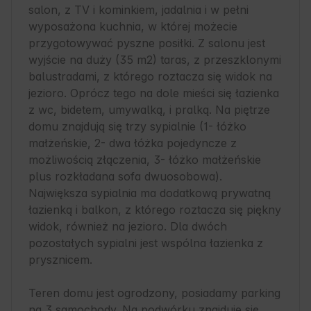
salon, z TV i kominkiem, jadalnia i w pełni 
wyposażona kuchnia, w której możecie 
przygotowywać pyszne posiłki. Z salonu jest 
wyjście na duży (35 m2) taras, z przeszklonymi 
balustradami, z którego roztacza się widok na 
jezioro. Oprócz tego na dole mieści się łazienka 
z wc, bidetem, umywalką, i pralką. Na piętrze 
domu znajdują się trzy sypialnie (1- łóżko 
małżeńskie, 2- dwa łóżka pojedyncze z 
możliwością złączenia, 3- łóżko małżeńskie 
plus rozkładana sofa dwuosobowa). 
Największa sypialnia ma dodatkową prywatną 
łazienką i balkon, z którego roztacza się piękny 
widok, również na jezioro. Dla dwóch 
pozostałych sypialni jest wspólna łazienka z 
prysznicem.

Teren domu jest ogrodzony, posiadamy parking 
na 3 samochody. Na podwórku znajduje się 