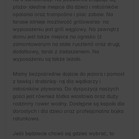
plaża- idealne miejsce dla dzieci i miłośników 
opalania oraz trampolina i plac zabaw. Na 
tarasie istnieje możliwość grillowania- na 
wyposażeniu jest grill węglowy. Na zewnątrz 
domu jest także miejsce na ognisko (z 
zamontowanym na stałe rusztem) oraz drugi, 
dodatkowy, taras z zadaszeniem. Na 
wyposażeniu są także leżaki.

Mamy bezpośrednie dojście do jeziora i pomost 
z ławką i drabinką- raj dla wędkarzy i 
miłośników pływania. Do dyspozycji naszych 
gości jest również łódka wiosłowa oraz duży 
rodzinny rower wodny. Dostępne są kapoki dla 
dorosłych i dla dzieci oraz profesjonalna bojka 
ratunkowa.

Jeśli będziecie chcieli się gdzieś wybrać, to 