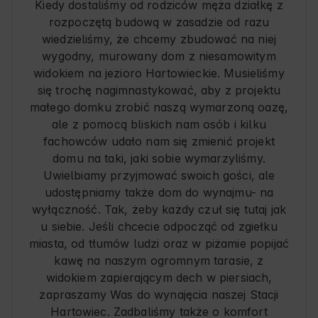
Kiedy dostaliśmy od rodziców męża działkę z
rozpoczętą budową w zasadzie od razu
wiedzieliśmy, że chcemy zbudować na niej
wygodny, murowany dom z niesamowitym
widokiem na jezioro Hartowieckie. Musieliśmy
się trochę nagimnastykować, aby z projektu
małego domku zrobić naszą wymarzoną oazę,
ale z pomocą bliskich nam osób i kilku
fachowców udało nam się zmienić projekt
domu na taki, jaki sobie wymarzyliśmy.
Uwielbiamy przyjmować swoich gości, ale
udostępniamy także dom do wynajmu- na
wyłączność. Tak, żeby każdy czuł się tutaj jak
u siebie. Jeśli chcecie odpocząć od zgiełku
miasta, od tłumów ludzi oraz w piżamie popijać
kawę na naszym ogromnym tarasie, z
widokiem zapierającym dech w piersiach,
zapraszamy Was do wynajęcia naszej Stacji
Hartowiec. Zadbaliśmy także o komfort