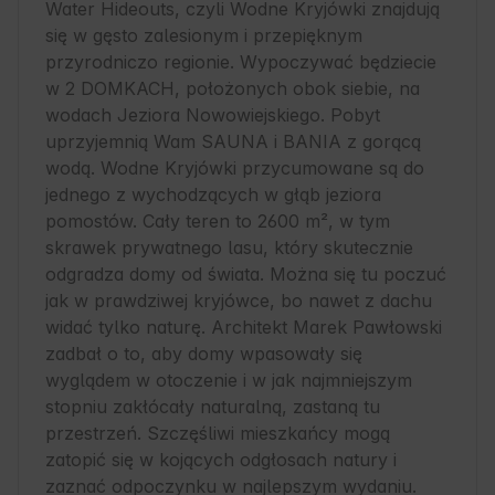
Water Hideouts, czyli Wodne Kryjówki znajdują 
się w gęsto zalesionym i przepięknym 
przyrodniczo regionie. Wypoczywać będziecie 
w 2 DOMKACH, położonych obok siebie, na 
wodach Jeziora Nowowiejskiego. Pobyt 
uprzyjemnią Wam SAUNA i BANIA z gorącą 
wodą. Wodne Kryjówki przycumowane są do 
jednego z wychodzących w głąb jeziora 
pomostów. Cały teren to 2600 m², w tym 
skrawek prywatnego lasu, który skutecznie 
odgradza domy od świata. Można się tu poczuć 
jak w prawdziwej kryjówce, bo nawet z dachu 
widać tylko naturę. Architekt Marek Pawłowski 
zadbał o to, aby domy wpasowały się 
wyglądem w otoczenie i w jak najmniejszym 
stopniu zakłócały naturalną, zastaną tu 
przestrzeń. Szczęśliwi mieszkańcy mogą 
zatopić się w kojących odgłosach natury i 
zaznać odpoczynku w najlepszym wydaniu.
