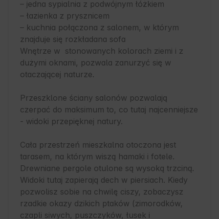
– jedna sypialnia z podwójnym łóżkiem

– łazienka z prysznicem

– kuchnia połączona z salonem, w którym 
znajduje się rozkładana sofa

Wnętrze w  stonowanych kolorach ziemi i z 
dużymi oknami, pozwala zanurzyć się w 
otaczającej naturze. 

Przeszklone ściany salonów pozwalają 
czerpać do maksimum to, co tutaj najcenniejsze 
- widoki przepięknej natury. 

Cała przestrzeń mieszkalna otoczona jest 
tarasem, na którym wiszą hamaki i fotele. 
Drewniane pergole otulone są wysoką trzciną. 
Widoki tutaj zapierają dech w piersiach. Kiedy 
pozwolisz sobie na chwilę ciszy, zobaczysz 
rzadkie okazy dzikich ptaków (zimorodków, 
czapli siwych, puszczyków, łusek i 