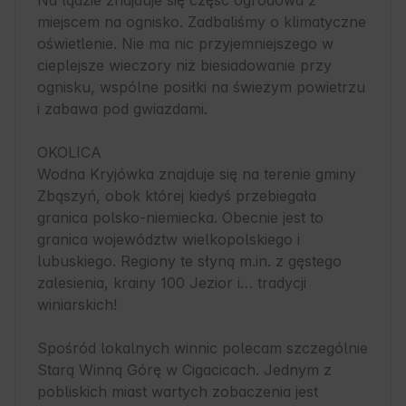
Na lądzie znajduje się część ogrodowa z 
miejscem na ognisko. Zadbaliśmy o klimatyczne 
oświetlenie. Nie ma nic przyjemniejszego w 
cieplejsze wieczory niż biesiadowanie przy 
ognisku, wspólne posiłki na świeżym powietrzu 
i zabawa pod gwiazdami.

OKOLICA

Wodna Kryjówka znajduje się na terenie gminy 
Zbąszyń, obok której kiedyś przebiegała 
granica polsko-niemiecka. Obecnie jest to 
granica województw wielkopolskiego i 
lubuskiego. Regiony te słyną m.in. z gęstego 
zalesienia, krainy 100 Jezior i… tradycji 
winiarskich! 

Spośród lokalnych winnic polecam szczególnie 
Starą Winną Górę w Cigacicach. Jednym z 
pobliskich miast wartych zobaczenia jest 