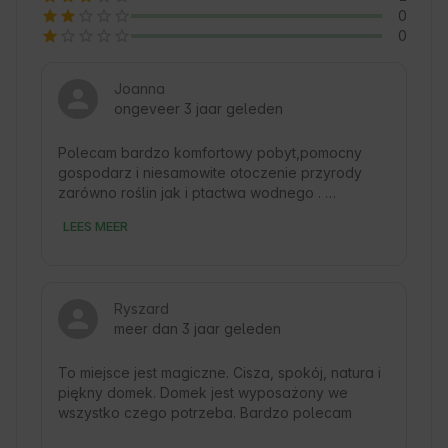
0
0
Joanna
ongeveer 3 jaar geleden
Polecam bardzo komfortowy pobyt,pomocny 
gospodarz i niesamowite otoczenie przyrody 
zarówno roślin jak i ptactwa wodnego . 
Wyposażenie wewnątrz zaspokoi wszelkie 
LEES MEER
oczekiwania. Sprzęt pływający do dyspozycji. A 
wieczorem kino domowe (projektor) i ogień w 
biokominku.
Ryszard
meer dan 3 jaar geleden
To miejsce jest magiczne. Cisza, spokój, natura i 
piękny domek. Domek jest wyposażony we 
wszystko czego potrzeba. Bardzo polecam