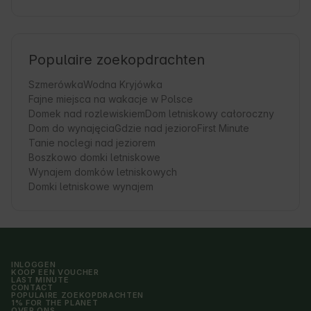
Populaire zoekopdrachten
Szmerówka
Wodna Kryjówka
Fajne miejsca na wakacje w Polsce
Domek nad rozlewiskiem
Dom letniskowy całoroczny
Dom do wynajęcia
Gdzie nad jezioro
First Minute
Tanie noclegi nad jeziorem
Boszkowo domki letniskowe
Wynajem domków letniskowych
Domki letniskowe wynajem
INLOGGEN
KOOP EEN VOUCHER
LAST MINUTE
CONTACT
POPULAIRE ZOEKOPDRACHTEN
1% FOR THE PLANET
OVER ONS