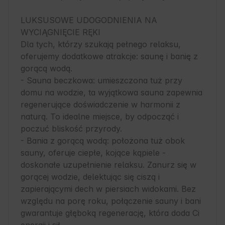
LUKSUSOWE UDOGODNIENIA NA 
WYCIĄGNIĘCIE RĘKI

Dla tych, którzy szukają pełnego relaksu, 
oferujemy dodatkowe atrakcje: saunę i banię z 
gorącą wodą.

- Sauna beczkowa: umieszczona tuż przy 
domu na wodzie, ta wyjątkowa sauna zapewnia 
regenerujące doświadczenie w harmonii z 
naturą. To idealne miejsce, by odpocząć i 
poczuć bliskość przyrody.

- Bania z gorącą wodą: położona tuż obok 
sauny, oferuje ciepłe, kojące kąpiele - 
doskonałe uzupełnienie relaksu. Zanurz się w 
gorącej wodzie, delektując się ciszą i 
zapierającymi dech w piersiach widokami. Bez 
względu na porę roku, połączenie sauny i bani 
gwarantuje głęboką regenerację, która doda Ci 