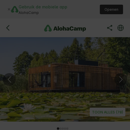
Gebruik de mobiele app
Openen
AlohaCamp
TOON ALLES (78)