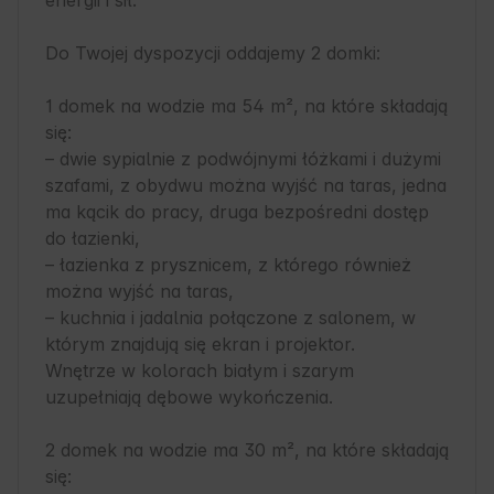
energii i sił.

Do Twojej dyspozycji oddajemy 2 domki:

1 domek na wodzie ma 54 m², na które składają 
się:

– dwie sypialnie z podwójnymi łóżkami i dużymi 
szafami, z obydwu można wyjść na taras, jedna 
ma kącik do pracy, druga bezpośredni dostęp 
do łazienki, 

– łazienka z prysznicem, z którego również 
można wyjść na taras, 

– kuchnia i jadalnia połączone z salonem, w 
którym znajdują się ekran i projektor.

Wnętrze w kolorach białym i szarym 
uzupełniają dębowe wykończenia. 

2 domek na wodzie ma 30 m², na które składają 
się:
