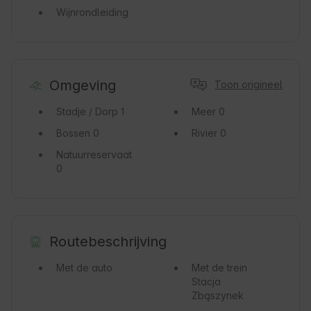
Wijnrondleiding
Omgeving
Toon origineel
Stadje / Dorp
1
Meer
0
Bossen
0
Rivier
0
Natuurreservaat
0
Routebeschrijving
Met de auto
Met de trein
Stacja
Zbąszynek