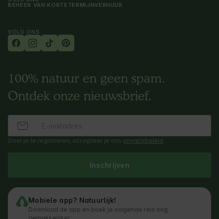
BEHEER VAN KORTETERMIJNVERHUUR
VOLG ONS
100% natuur en geen spam.
Ontdek onze nieuwsbrief.
Door je te registreren, accepteer je ons
privacybeleid
.
Inschrijven
Mobiele app? Natuurlijk!
Download de app en boek je volgende reis nog
gemakkelijker.