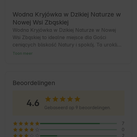
Wodna Kryjówka w Dzikiej Naturze w
Nowej Wsi Zbąskiej
Wodna Kryjówka w Dzikiej Naturze w Nowej 
Wsi Zbąskiej to idealne miejsce dla Gości 
ceniących bliskość Natury i spokój. Ta urokliwa 
okolica w województwie wielkopolskim oferuje 
Toon meer
komfortowe zakwaterowanie na łonie Natury. 
To doskonała baza wypadowa dla miłośników 
turystyki pieszej i rowerowej. Warto poznać 
lokalne tradycje i odkryć uroki tej malowniczej 
Beoordelingen
wsi, gdzie Natura spotyka się z codziennym 
życiem.
4.6
Gebaseerd op 9 beoordelingen.
7
0
2