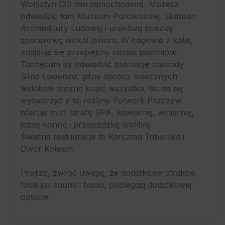
Wolsztyn (20 min samochodem). Możesz 
odwiedzić tam Muzeum Parowozów, Skansen 
Architektury Ludowej i urokliwą ścieżkę 
spacerową wokół jeziora. W Łagowie z kolei, 
znajduje się przepiękny zamek joannitów. 
Zachęcam by odwiedzić plantację lawendy 
Silna Lawenda, gdzie oprócz bajecznych 
widoków można kupić wszystko, do da się 
wytworzyć z tej rośliny. Folwark Pszczew 
oferuje m.in. strefę SPA, kawiarnię, winiarnię, 
jazdę konną i przejażdżkę amfibią. 

Świetne restauracje to Karczma Taberska i 
Dwór Kolesin.

Proszę, zwróć uwagę, że dodatkowe atrakcje, 
takie jak sauna i bania, podlegają dodatkowej 
opłacie.