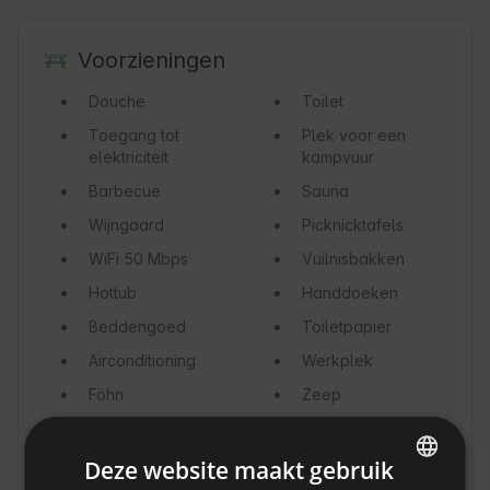
Voorzieningen
Douche
Toilet
Toegang tot
Plek voor een
elektriciteit
kampvuur
Barbecue
Sauna
Wijngaard
Picknicktafels
WiFi
50 Mbps
Vuilnisbakken
Hottub
Handdoeken
Beddengoed
Toiletpapier
Airconditioning
Werkplek
Föhn
Zeep
Shampoo
Koffiezetapparaat
/ percolator
Deze website maakt gebruik
Servies, glazen
Pannen en