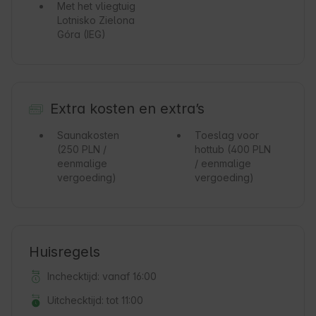
Met het vliegtuig
Lotnisko Zielona
Góra (IEG)
Extra kosten en extra’s
Saunakosten
Toeslag voor
(250 PLN /
hottub
(400 PLN
eenmalige
/ eenmalige
vergoeding)
vergoeding)
Huisregels
Inchecktijd: vanaf 16:00
Uitchecktijd: tot 11:00