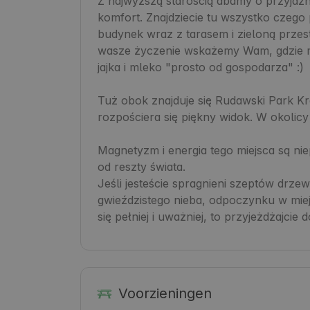
Z najwyższą starością dbamy o przyjazn
komfort. Znajdziecie tu wszystko czego 
budynek wraz z tarasem i zieloną przest
wasze życzenie wskażemy Wam, gdzie m
jajka i mleko "prosto od gospodarza" :)

Tuż obok znajduje się Rudawski Park Kr
rozpościera się piękny widok. W okolic
Magnetyzm i energia tego miejsca są ni
od reszty świata.

Jeśli jesteście spragnieni szeptów drzew,
gwieździstego nieba, odpoczynku w miejs
Voorzieningen