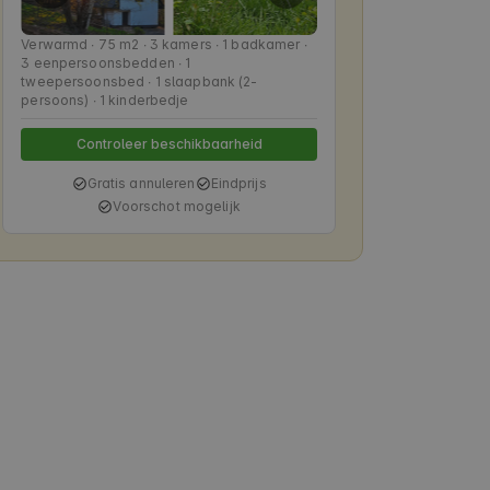
Verwarmd ∙ 75 m2 ∙ 3 kamers ∙ 1 badkamer ∙
3 eenpersoonsbedden ∙ 1
tweepersoonsbed ∙ 1 slaapbank (2-
persoons) ∙ 1 kinderbedje
Controleer beschikbaarheid
Gratis annuleren
Eindprijs
Voorschot mogelijk