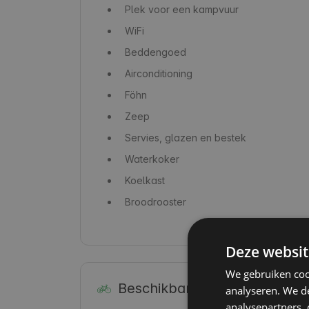
Plek voor een kampvuur
WiFi
Beddengoed
Airconditioning
Föhn
Zeep
Servies, glazen en bestek
Waterkoker
Koelkast
Broodrooster
Deze websit
We gebruiken coo
Beschikbare activiteiten
analyseren. We de
analysepartners,