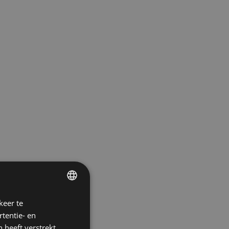
keer te
ENGLISH
tentie- en
SPANISH
 heeft verstrekt