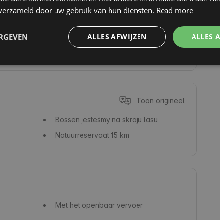
Zwemmen
n verzameld door uw gebruik van hun diensten.
Read more
Fietsroutes
Bergtrektochten
ERGEVEN
ALLES AFWIJZEN
ALLES 
Paardrijden
Toon origineel
Bossen
jesteśmy na skraju lasu
Natuurreservaat
15 km
Met het openbaar vervoer