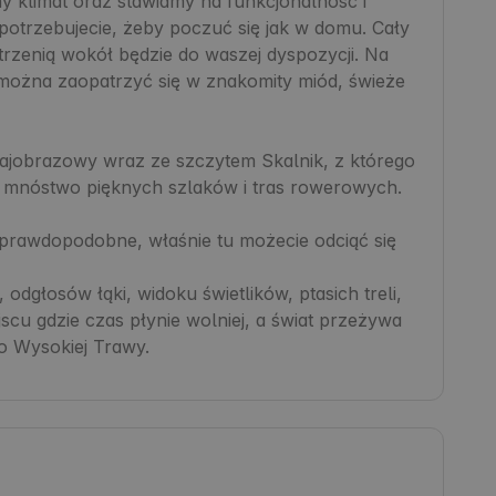
y klimat oraz stawiamy na funkcjonalność i 
potrzebujecie, żeby poczuć się jak w domu. Cały 
rzenią wokół będzie do waszej dyspozycji. Na 
ożna zaopatrzyć się w znakomity miód, świeże 
ajobrazowy wraz ze szczytem Skalnik, z którego 
y mnóstwo pięknych szlaków i tras rowerowych.

eprawdopodobne, właśnie tu możecie odciąć się 
 odgłosów łąki, widoku świetlików, ptasich treli, 
cu gdzie czas płynie wolniej, a świat przeżywa 