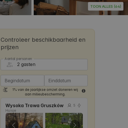
TOON ALLES (64)
Controleer beschikbaarheid en
prijzen
Aantal personen
Begindatum
Einddatum
1% van de jaarlijkse omzet doneren wij
aan milieubescherming.
Wysoka Trawa Gruszków
5
Huisje