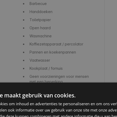
Barbecue
Handdoeken
Toiletpapier
Open haard
Wasmachine
Koffiezetapparaat / percolator
Pannen en koekenpannen
Vaatwasser
Kookplaat / fornuis
Geen voorzieningen voor mensen
met een beperking
e maakt gebruik van cookies.
kies om inhoud en advertenties te personaliseren en om ons ver
len ook informatie over uw gebruik van onze site met onze adver
 die deze kunnen combineren met andere informatie die u aan hen