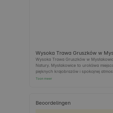
Wysoka Trawa Gruszków w Mys
Wysoka Trawa Gruszków w Mysłakowicac
Natury. Mysłakowice to urokliwa miejs
pięknych krajobrazów i spokojnej atmos
którzy chcą odkrywać okoliczne atrakcj
Toon meer
okolicy znajdziesz liczne szlaki turysty
regionalne specjały. Wysoka Trawa Gru
które pozwoli na relaks po dniu pełnym
Beoordelingen