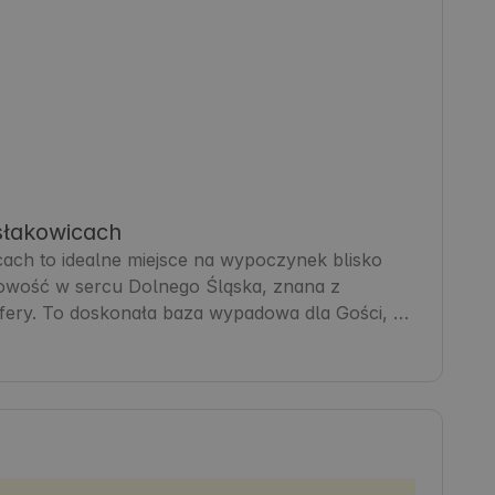
łakowicach
h to idealne miejsce na wypoczynek blisko 
cowość w sercu Dolnego Śląska, znana z 
fery. To doskonała baza wypadowa dla Gości, 
e i cieszyć się aktywnym wypoczynkiem. W 
czne, a także lokalne restauracje serwujące 
szków oferuje komfortowe zakwaterowanie, 
 przygód. 🌿