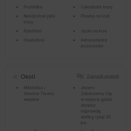
Prohlídka
Cyklistické trasy
Nenáročné pěší
Plavba na lodi
trasy
Rybářství
Jízda na koni
Houbaření
Astronomická
pozorování
Okolí
Zobrazit originál
Městečko /
Jezero
Vesnice
Tereny
Zabierzemy Cię
wiejskie
w miejsce gdzie
złowisz
naprawdę
wielką rybę! 20
km