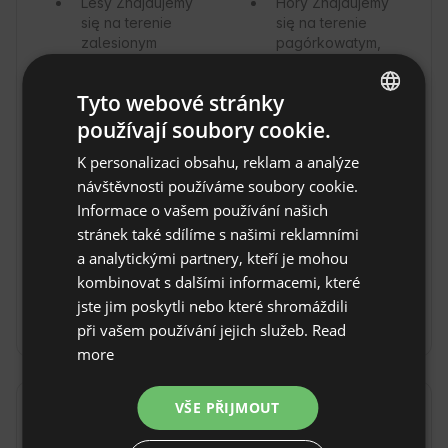
Lesy
Znajdujemy
Hory
Znajdujemy
się na terenie
się na terenie
zalesionym
pagórkowatym,
dlatego
poczujesz się u
Tyto webové stránky
nas jak w
górach.
používají soubory cookie.
ENGLISH
Řeka
Nie mamy
K personalizaci obsahu, reklam a analýze
SPANISH
bezpośredniego
návštěvnosti používáme soubory cookie.
dostępu do
POLISH
Informace o vašem používání našich
rzeki, ale
stránek také sdílíme s našimi reklamními
chętnie
GERMAN
zabierzemy Cię
a analytickými partnery, kteří je mohou
ITALIAN
na ryby w
kombinovat s dalšími informacemi, které
ciekawe miejsca.
FRENCH
jste jim poskytli nebo které shromáždili
3 km
při vašem používání jejich služeb.
Read
CZECH
more
DUTCH
SLOVAK
VŠE PŘIJMOUT
Doprava