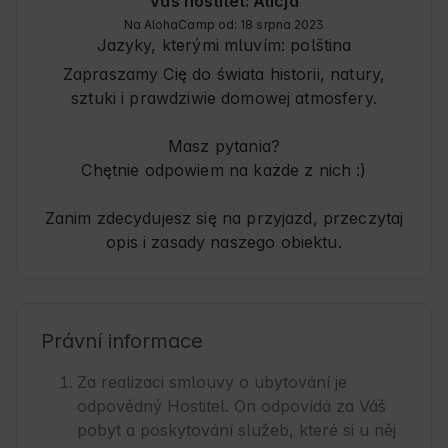
Váš hostitel: Alicja
Na AlohaCamp od: 18 srpna 2023
Jazyky, kterými mluvím:
polština
Zapraszamy Cię do świata historii, natury,
sztuki i prawdziwie domowej atmosfery.
Masz pytania?
Chętnie odpowiem na każde z nich :)
Zanim zdecydujesz się na przyjazd, przeczytaj
Právní informace
Za realizaci smlouvy o ubytování je
odpovědný Hostitel. On odpovídá za Váš
pobyt a poskytování služeb, které si u něj