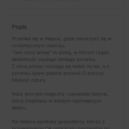
Popis
Przenieś się w miejsce, gdzie zanurzysz się w 
romantycznym nastroju.

"Sen nocy letniej" to pokój, w którym rządzi 
delikatność ciepłego letniego poranka.

Z okna pokoju rozciąga się widok na las, a o 
poranku śpiew ptaków pozwoli Ci poczuć 
bliskość natury.

Nasz dom jest magiczny i opowiada historię, 
którą znajdziesz w każdym najmniejszym 
detalu.

Na miejscu spotkasz gospodarzy, którzy z 
przyjemnością Cię ugoszczą i oprowadzą po 