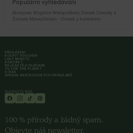
Populární vyhledávání
Akacjowe Wzgórze Wielęcin
Biały Domek Zawady 4
Żurawie Malwy
Sielsko - Domek z kominkiem
PŘIHLÁŠENÍ
KOUPIT VOUCHER
LAST MINUTE
KONTAKT
NEJČASTĚJI HLEDANÉ
1% FOR THE PLANET
O NÁS
SPRÁVA KRÁTKODOBÝCH PRONÁJMŮ
SLEDUJTE NÁS
100 % přírody a žádný spam.
Objevte náš newsletter.