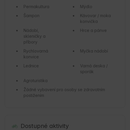
Permakultura
Mýdlo
Šampon
Kávovar / moka
konvička
Nádobí,
Hrce a pánve
skleničky a
příbory
Rychlovarná
Myčka nádobí
konvice
Lednice
Varná deska /
sporák
Agroturistika
Žádné vybavení pro osoby se zdravotním
postižením
Dostupné aktivity