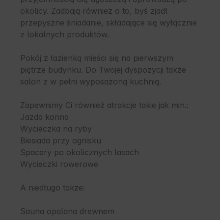
okolicy. Zadbają również o to, byś zjadł 
przepyszne śniadanie, składające się wyłącznie 
z lokalnych produktów.

Pokój z łazienką mieści się na pierwszym 
piętrze budynku. Do Twojej dyspozycji także 
salon z w pełni wyposażoną kuchnią.

Zapewnimy Ci również atrakcje takie jak min.:

Jazda konna

Wycieczka na ryby

Biesiada przy ognisku

Spacery po okolicznych lasach

Wycieczki rowerowe

A niedługo także:

Sauna opalana drewnem
