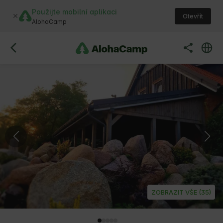
Použijte mobilní aplikaci
Otevřít
AlohaCamp
ZOBRAZIT VŠE (35)