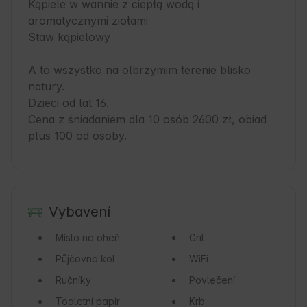
Kąpiele w wannie z ciepłą wodą i 
aromatycznymi ziołami

Staw kąpielowy

A to wszystko na olbrzymim terenie blisko 
natury.

Dzieci od lat 16. 

Cena z śniadaniem dla 10 osób 2600 zł, obiad 
plus 100 od osoby.
Vybavení
Místo na oheň
Gril
Půjčovna kol
WiFi
Ručníky
Povlečení
Toaletní papír
Krb