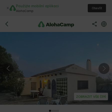
Použijte mobilní aplikaci
Otevřít
AlohaCamp
ZOBRAZIT VŠE (39)