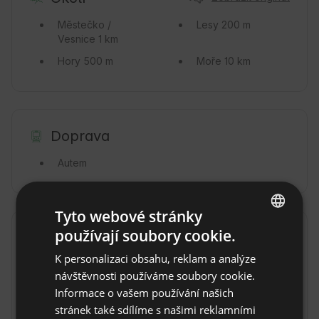
Městečko /
Lesy
200 m
Vesnice
1 km
Hory
500 m
Moře
10 km
Doprava
Autem
Tyto webové stránky
používají soubory cookie.
Pravidla objektu
ENGLISH
K personalizaci obsahu, reklam a analýze
SPANISH
Čas příjezdu: od 16:00 do 21:00
návštěvnosti používáme soubory cookie.
POLISH
Čas odhlášení: Do 11:00
Informace o vašem používání našich
stránek také sdílíme s našimi reklamními
GERMAN
Nevratná rezervace