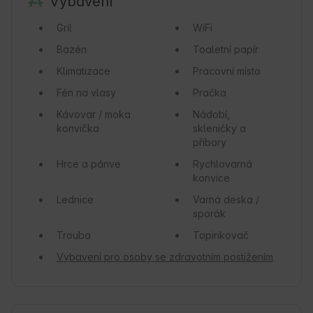
Vybavení
Gril
WiFi
Bazén
Toaletní papír
Klimatizace
Pracovní místo
Fén na vlasy
Pračka
Kávovar / moka
Nádobí,
konvička
skleničky a
příbory
Hrce a pánve
Rychlovarná
konvice
Lednice
Varná deska /
sporák
Trouba
Topinkovač
Vybavení pro osoby se zdravotním postižením