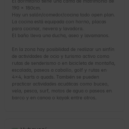
El dormitorio tiene una cama de matrimonio de 
190 x 180cm.

Hay un salón/comedor/cocina todo open plan. 
La cocina está equipada con horno, placas 
para cocinar, nevera y lavadora.

El baño lleva una ducha, aseo y lavamanos.

En la zona hay posibilidad de realizar un sinfín 
de actividades de ocio y turismo activo como 
rutas de senderismo o en bicicleta de montaña, 
escalada, paseos a caballo, golf y rutas en 
4x4, karts o quads. También se pueden 
practicar actividades acuáticas como buceo, 
vela, pesca, surf, motos de agua o paseos en 
barco y en canoa o kayak entre otros.