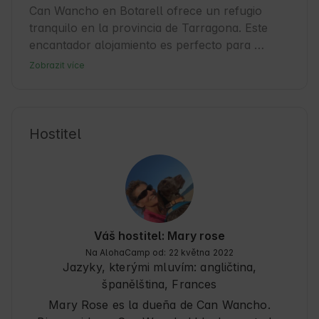
Can Wancho en Botarell ofrece un refugio 
tranquilo en la provincia de Tarragona. Este 
encantador alojamiento es perfecto para 
quienes buscan una escapada rodeada de 
Zobrazit více
Naturaleza y cultura local. Botarell es un 
pueblo con historia, conocido por su ambiente 
acogedor y su proximidad a rutas de 
senderismo y viñedos. Los Huéspedes pueden 
Hostitel
disfrutar de la gastronomía catalana y explorar 
la región con facilidad desde este punto 
estratégico. Además, Can Wancho brinda 
comodidad y un ambiente relajado para 
conectar con la Naturaleza y la tradición.
Váš hostitel: Mary rose
Na AlohaCamp od: 22 května 2022
Jazyky, kterými mluvím:
angličtina,
španělština
, Frances
Mary Rose es la dueña de Can Wancho.