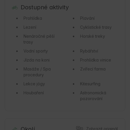
Dostupné aktivity
Prohlídka
Plavání
Lezení
Cyklistické trasy
Nenáročné pěší
Horské treky
trasy
Vodní sporty
Rybářství
Jízda na koni
Prohlídka vinice
Masáže / Spa
Zvířecí farma
procedury
Lekce jógy
Kitesurfing
Houbaření
Astronomická
pozorování
Okolí
Zobrazit originál