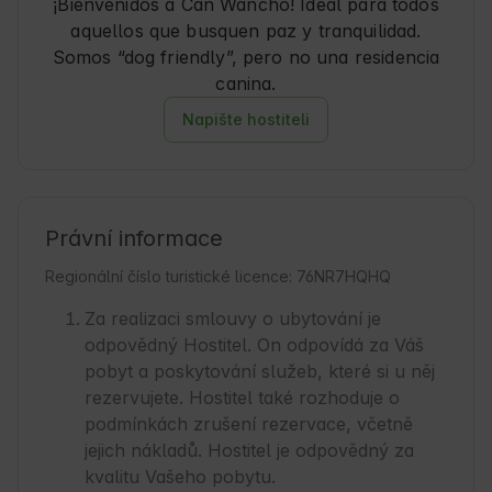
¡Bienvenidos a Can Wancho! Ideal para todos
aquellos que busquen paz y tranquilidad.
Somos “dog friendly”, pero no una residencia
Napište hostiteli
Právní informace
Regionální číslo turistické licence: 76NR7HQHQ
Za realizaci smlouvy o ubytování je
odpovědný Hostitel. On odpovídá za Váš
pobyt a poskytování služeb, které si u něj
rezervujete. Hostitel také rozhoduje o
podmínkách zrušení rezervace, včetně
jejich nákladů. Hostitel je odpovědný za
kvalitu Vašeho pobytu.