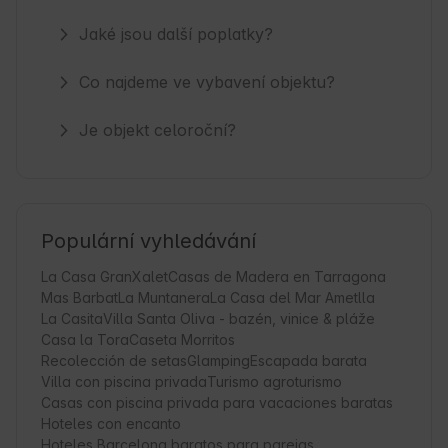
Jaké jsou další poplatky?
Co najdeme ve vybavení objektu?
Je objekt celoroční?
Populární vyhledávání
La Casa Gran
Xalet
Casas de Madera en Tarragona
Mas Barbat
La Muntanera
La Casa del Mar Ametlla
La Casita
Villa Santa Oliva - bazén, vinice & pláže
Casa la Tora
Caseta Morritos
Recolección de setas
Glamping
Escapada barata
Villa con piscina privada
Turismo agroturismo
Casas con piscina privada para vacaciones baratas
Hoteles con encanto
Hoteles Barcelona baratos para parejas