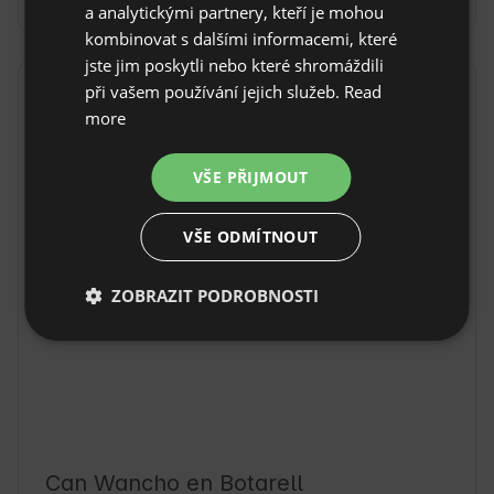
a analytickými partnery, kteří je mohou
ITALIAN
kombinovat s dalšími informacemi, které
FRENCH
jste jim poskytli nebo které shromáždili
při vašem používání jejich služeb.
Read
Lokalita
CZECH
more
Botarell , Provincie Tarragona, Španělsko
DUTCH
SLOVAK
VŠE PŘIJMOUT
VŠE ODMÍTNOUT
ZOBRAZIT PODROBNOSTI
Can Wancho en Botarell