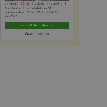
Vytápěné ∙ 90 m2 ∙ 2 pokoje ∙ 1 koupelna ∙ 3
jednolůžka ∙ 1 manželská postel ∙ 1
rozkládací pohovka (1 os.) ∙ 1 dětská
postýlka
Zkontrolujte dostupnost
Konečná cena