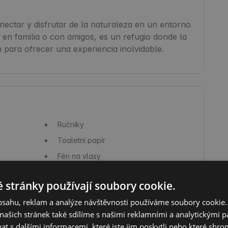
ectar y disfrutar de la naturaleza en un entorno 
en familia o con amigos, es un refugio donde la 
 para ofrecer una experiencia inolvidable.
Ručníky
Toaletní papír
Fén na vlasy
Mýdlo
 stránky používají soubory cookie.
Kávovar / moka konvička
obsahu, reklam a analýze návštěvnosti používáme soubory cookie.
Hrce a pánve
ašich stránek také sdílíme s našimi reklamními a analytickými par
Myčka nádobí
 s dalšími informacemi, které jste jim poskytli nebo které shro