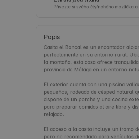
Přivezte si svého čtyřnohého mazlíčka a 
Popis
Casita el Bancal es un encantador aloja
perfectamente en su entorno rural. Ubica
la montaña, esta casa ofrece tranquilidad
provincia de Málaga en un entorno natur
El exterior cuenta con una piscina valla
pequeños, rodeada de césped natural q
dispone de un porche y una cocina exte
para preparar comidas al aire libre y di
relajado.

El acceso a la casita incluye un tramo de
pero no recomendado para vehículos depo