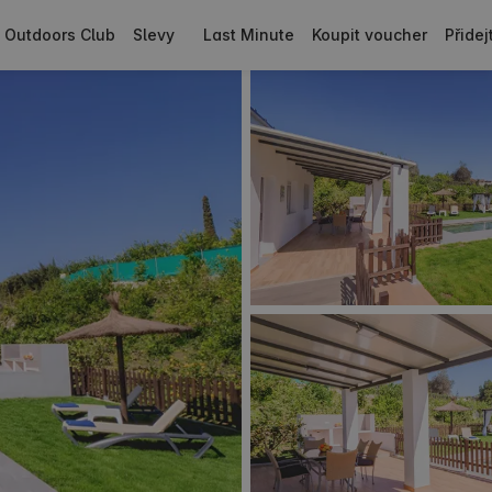
Outdoors Club
Slevy
Last Minute
Koupit voucher
Přide