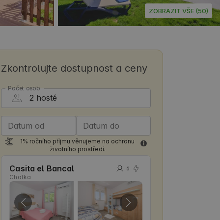
ZOBRAZIT VŠE (50)
Zkontrolujte dostupnost a ceny
Počet osob
Datum od
Datum do
1% ročního příjmu věnujeme na ochranu
životního prostředí.
Casita el Bancal
6
Chatka