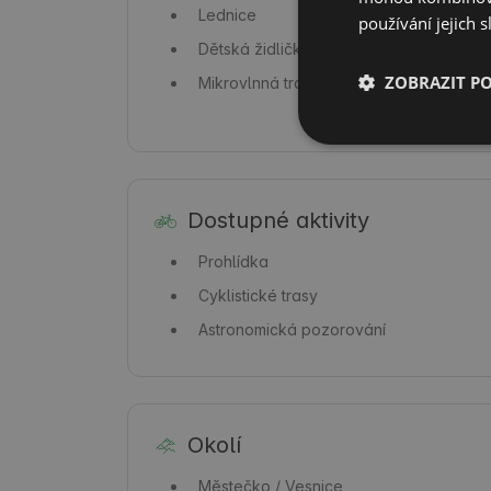
Lednice
používání jejich s
Dětská židlička
ZOBRAZIT P
Mikrovlnná trouba
Dostupné aktivity
Prohlídka
Cyklistické trasy
Astronomická pozorování
Okolí
Městečko / Vesnice