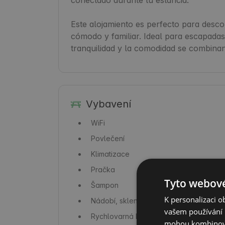
Este alojamiento es perfecto para descon
cómodo y familiar. Ideal para escapadas 
tranquilidad y la comodidad se combinan
Vybavení
WiFi
Povlečení
Klimatizace
Pračka
Tyto webové
Šampon
K personalizaci 
Nádobí, skleničky a příbory
vašem používání n
Rychlovarná konvice
mohou kombinovat