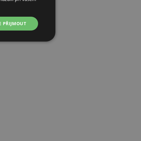
POLISH
GERMAN
E PŘIJMOUT
ITALIAN
FRENCH
CZECH
DUTCH
SLOVAK