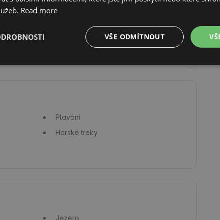
Trouba
lužeb.
Read more
Kolébka
ODROBNOSTI
VŠE ODMÍTNOUT
VŠ
Vybavení pro osoby se zdravotním
postižením
Plavání
Horské treky
Jezero