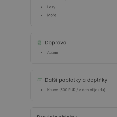
Lesy
Moře
Doprava
Autem
Další poplatky a doplňky
Kauce
(300 EUR / v den příjezdu)