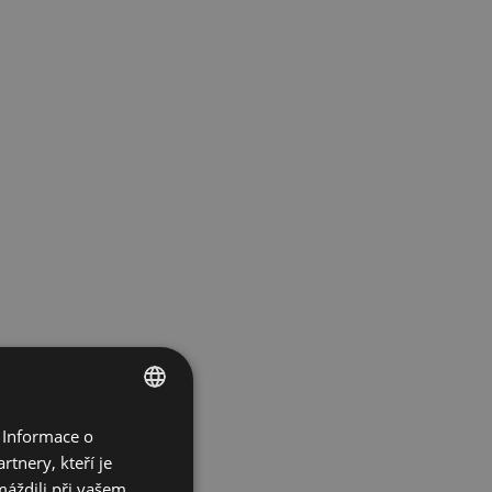
 Informace o
ENGLISH
tnery, kteří je
SPANISH
máždili při vašem