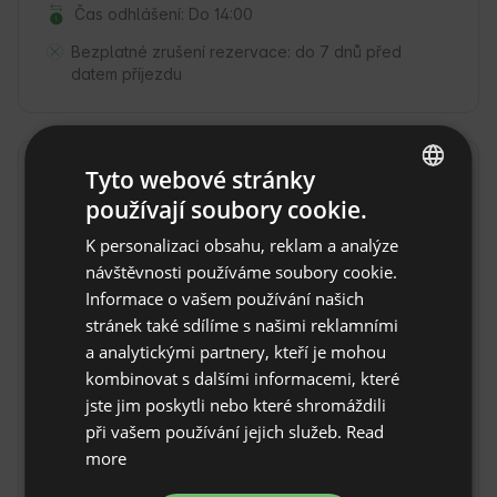
Čas odhlášení: Do 14:00
Bezplatné zrušení rezervace:
do 7 dnů před
datem příjezdu
Tyto webové stránky
Lokalita
používají soubory cookie.
agost, Provincie Alicante, Španělsko
ENGLISH
K personalizaci obsahu, reklam a analýze
SPANISH
návštěvnosti používáme soubory cookie.
POLISH
Informace o vašem používání našich
stránek také sdílíme s našimi reklamními
GERMAN
a analytickými partnery, kteří je mohou
ITALIAN
kombinovat s dalšími informacemi, které
FRENCH
jste jim poskytli nebo které shromáždili
při vašem používání jejich služeb.
Read
CZECH
more
DUTCH