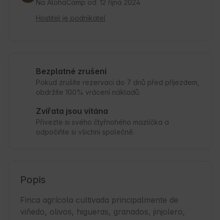
Na AlohaCamp od: 12 října 2024
Hostitel je podnikatel
Bezplatné zrušení
Pokud zrušíte rezervaci do 7 dnů před příjezdem,
obdržíte 100% vrácení nákladů.
Zvířata jsou vítána
Přivezte si svého čtyřnohého mazlíčka a
odpočiňte si všichni společně.
Popis
Finca agrícola cultivada principalmente de 
viñedo, olivos, higueras, granados, jinjolero, 