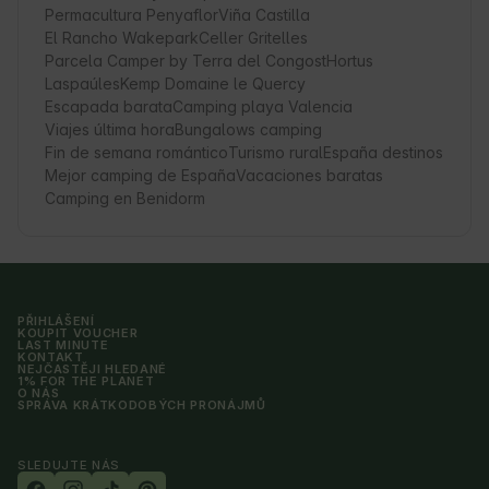
Permacultura Penyaflor
Viña Castilla
El Rancho Wakepark
Celler Gritelles
Parcela Camper by Terra del Congost
Hortus
Laspaúles
Kemp Domaine le Quercy
Escapada barata
Camping playa Valencia
Viajes última hora
Bungalows camping
Fin de semana romántico
Turismo rural
España destinos
Mejor camping de España
Vacaciones baratas
Camping en Benidorm
PŘIHLÁŠENÍ
KOUPIT VOUCHER
LAST MINUTE
KONTAKT
NEJČASTĚJI HLEDANÉ
1% FOR THE PLANET
O NÁS
SPRÁVA KRÁTKODOBÝCH PRONÁJMŮ
SLEDUJTE NÁS