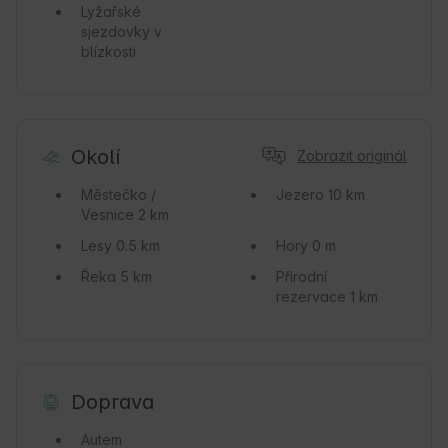
Lyžařské
sjezdovky v
blízkosti
Okolí
Zobrazit originál
Městečko /
Jezero
10 km
Vesnice
2 km
Lesy
0.5 km
Hory
0 m
Řeka
5 km
Přírodní
rezervace
1 km
Doprava
Autem