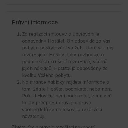
Právní informace
Za realizaci smlouvy o ubytování je
odpovědný Hostitel. On odpovídá za Váš
pobyt a poskytování služeb, které si u něj
rezervujete. Hostitel také rozhoduje o
podmínkách zrušení rezervace, včetně
jejich nákladů. Hostitel je odpovědný za
kvalitu Vašeho pobytu.
Na stránce nabídky najdete informace o
tom, zda je Hostitel podnikatel nebo není.
Pokud Hostitel není podnikatel, znamená
to, že předpisy upravující práva
spotřebitelů se na takovou rezervaci
nevztahují.
Zjistěte více o právním rozdělení povinností