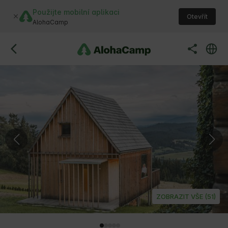
Použijte mobilní aplikaci
Otevřít
AlohaCamp
ZOBRAZIT VŠE (51)