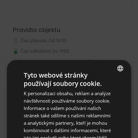
Pravidla objektu
Čas příjezdu: Od 16:00
Čas odhlášení: Do 11:00
Bezplatné zrušení rezervace:
do 30 dnů před
datem příjezdu
Tyto webové stránky
používají soubory cookie.
ENGLISH
K personalizaci obsahu, reklam a analýze
SPANISH
Lokalita
návštěvnosti používáme soubory cookie.
Dursztyn, Vojvodství małopolskie, Polsko
POLISH
Informace o vašem používání našich
stránek také sdílíme s našimi reklamními
GERMAN
a analytickými partnery, kteří je mohou
ITALIAN
kombinovat s dalšími informacemi, které
FRENCH
jste jim poskytli nebo které shromáždili