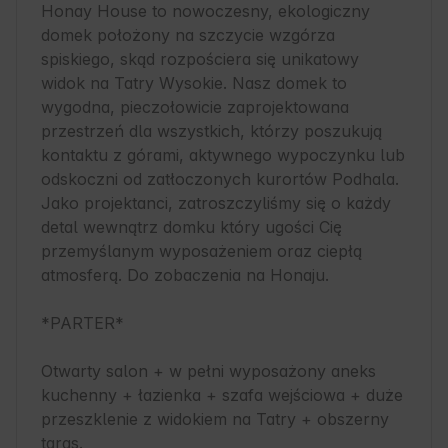
Honay House to nowoczesny, ekologiczny 
domek położony na szczycie wzgórza 
spiskiego, skąd rozpościera się unikatowy 
widok na Tatry Wysokie. Nasz domek to 
wygodna, pieczołowicie zaprojektowana 
przestrzeń dla wszystkich, którzy poszukują 
kontaktu z górami, aktywnego wypoczynku lub 
odskoczni od zatłoczonych kurortów Podhala. 
Jako projektanci, zatroszczyliśmy się o każdy 
detal wewnątrz domku który ugości Cię 
przemyślanym wyposażeniem oraz ciepłą 
atmosferą. Do zobaczenia na Honaju.

*PARTER*

Otwarty salon + w pełni wyposażony aneks 
kuchenny + łazienka + szafa wejściowa + duże 
przeszklenie z widokiem na Tatry + obszerny 
taras. 
