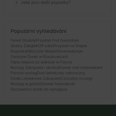
Jaké jsou další poplatky?
Populární vyhledávání
Forest Stodoły
Przystań Pod Gwiazdami
Skalny Zakątek
Off cabin
Przystań na Grapie
RzepiskaHills
Ciche Widoki
Obserwatorium
Zaciszne Domki w Kluszkowcach
Fajne miejsca na wakacje w Polsce
Noclegi Zakopane i okolice
Domek nad rozlewiskiem
Poronin nocleg
Dom letniskowy całoroczny
Domki Letniskowe Zakopane
Czorsztyn noclegi
Noclegi w górach
Domek holenderski
Szczawnica domki do wynajęcia