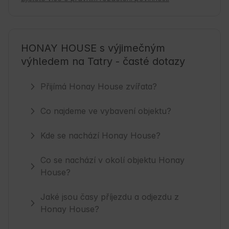
HONAY HOUSE s výjimečným
výhledem na Tatry - časté dotazy
Přijímá Honay House zvířata?
Co najdeme ve vybavení objektu?
Kde se nachází Honay House?
Co se nachází v okolí objektu Honay
House?
Jaké jsou časy příjezdu a odjezdu z
Honay House?