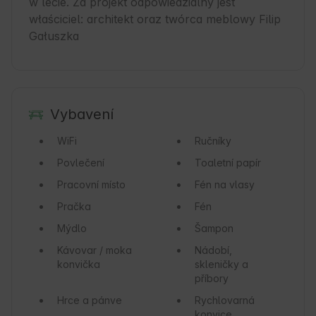
w lecie. Za projekt odpowiedzialny jest 
właściciel: architekt oraz twórca meblowy Filip 
Gałuszka
Vybavení
WiFi
Ručníky
Povlečení
Toaletní papír
Pracovní místo
Fén na vlasy
Pračka
Fén
Mýdlo
Šampon
Kávovar / moka
Nádobí,
konvička
skleničky a
příbory
Hrce a pánve
Rychlovarná
konvice