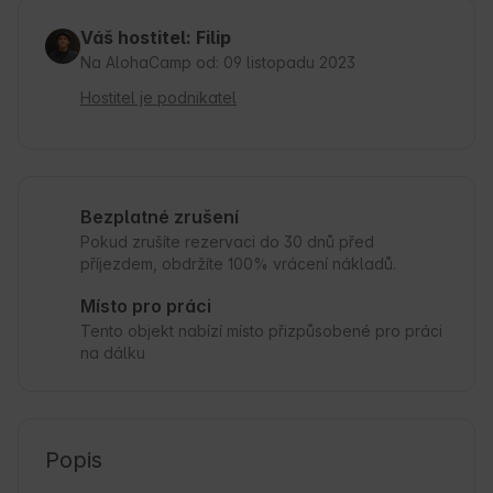
Váš hostitel: Filip
Na AlohaCamp od: 09 listopadu 2023
Hostitel je podnikatel
Bezplatné zrušení
Pokud zrušíte rezervaci do 30 dnů před
příjezdem, obdržíte 100% vrácení nákladů.
Místo pro práci
Tento objekt nabízí místo přizpůsobené pro práci
na dálku
Popis