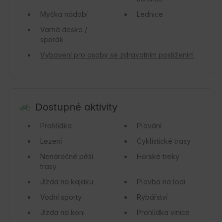
Myčka nádobí
Lednice
Varná deska /
sporák
Vybavení pro osoby se zdravotním postižením
Dostupné aktivity
Prohlídka
Plavání
Lezení
Cyklistické trasy
Nenáročné pěší
Horské treky
trasy
Jízda na kajaku
Plavba na lodi
Vodní sporty
Rybářství
Jízda na koni
Prohlídka vinice