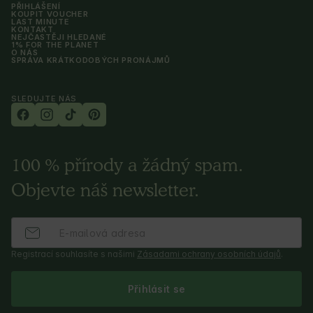
PŘIHLÁŠENÍ
KOUPIT VOUCHER
LAST MINUTE
KONTAKT
NEJČASTĚJI HLEDANÉ
1% FOR THE PLANET
O NÁS
SPRÁVA KRÁTKODOBÝCH PRONÁJMŮ
SLEDUJTE NÁS
100 % přírody a žádný spam.
Objevte náš newsletter.
Registrací souhlasíte s našimi
Zásadami ochrany osobních údajů
.
Přihlásit se