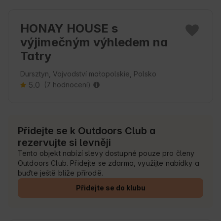
HONAY HOUSE s
výjimečným výhledem na
Tatry
Dursztyn, Vojvodství małopolskie, Polsko
5.0
(7 hodnocení)
Přidejte se k Outdoors Club a
rezervujte si levněji
Tento objekt nabízí slevy dostupné pouze pro členy
Outdoors Club. Přidejte se zdarma, využijte nabídky a
buďte ještě blíže přírodě.
Přidejte se do klubu