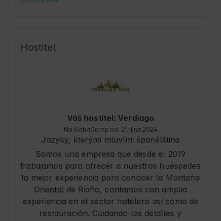
combina historia y un ambiente acogedor, ideal 
para quienes buscan desconectar. La zona es 
conocida por su rica tradición rural y su 
proximidad a rutas de senderismo que permiten 
Hostitel
explorar paisajes naturales únicos. Aquí, el 
alojamiento se convierte en una base cómoda 
para descubrir la cultura local y disfrutar de la 
gastronomía típica.
Váš hostitel: Verdiago
Na AlohaCamp od: 21 října 2024
Jazyky, kterými mluvím:
španělština
Somos una empresa que desde el 2019
trabajamos para ofrecer a nuestros huéspedes
la mejor experiencia para conocer la Montaña
Oriental de Riaño, contamos con amplia
experiencia en el sector hotelero así como de
restauración. Cuidando los detalles y