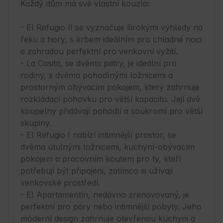
Každý dům má své vlastní kouzlo:

- El Refugio II se vyznačuje širokými výhledy na 
řeku a hory, s krbem ideálním pro chladné noci 
a zahradou perfektní pro venkovní vyžití.

- La Casita, se dvěma patry, je ideální pro 
rodiny, s dvěma pohodlnými ložnicemi a 
prostorným obývacím pokojem, který zahrnuje 
rozkládací pohovku pro větší kapacitu. Její dvě 
koupelny přidávají pohodlí a soukromí pro větší 
skupiny.

- El Refugio I nabízí intimnější prostor, se 
dvěma útulnými ložnicemi, kuchyní-obývacím 
pokojem a pracovním koutem pro ty, kteří 
potřebují být připojeni, zatímco si užívají 
venkovské prostředí.

- El Apartamentín, nedávno zrenovovaný, je 
perfektní pro páry nebo intimnější pobyty. Jeho 
moderní design zahrnuje otevřenou kuchyni a 