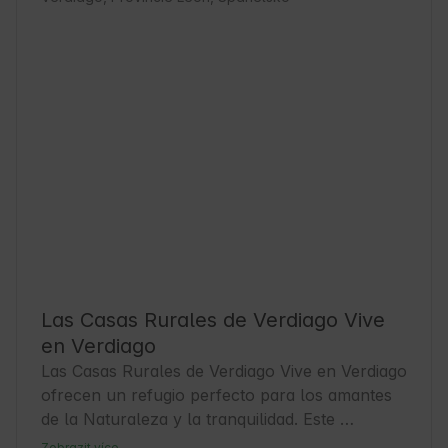
Las Casas Rurales de Verdiago Vive
en Verdiago
Las Casas Rurales de Verdiago Vive en Verdiago 
ofrecen un refugio perfecto para los amantes 
de la Naturaleza y la tranquilidad. Este 
encantador pueblo en la provincia de León 
Zobrazit více