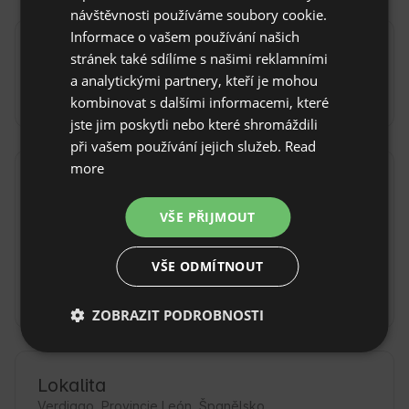
návštěvnosti používáme soubory cookie.
POLISH
Informace o vašem používání našich
Doprava
stránek také sdílíme s našimi reklamními
GERMAN
a analytickými partnery, kteří je mohou
Autem
ITALIAN
kombinovat s dalšími informacemi, které
FRENCH
jste jim poskytli nebo které shromáždili
při vašem používání jejich služeb.
Read
CZECH
more
Pravidla objektu
DUTCH
SLOVAK
VŠE PŘIJMOUT
Čas příjezdu: od 15:30 do 00:00
Čas odhlášení: Do 12:00
VŠE ODMÍTNOUT
Bezplatné zrušení rezervace:
do 5 dnů před
datem příjezdu
ZOBRAZIT PODROBNOSTI
Lokalita
Verdiago, Provincie León, Španělsko