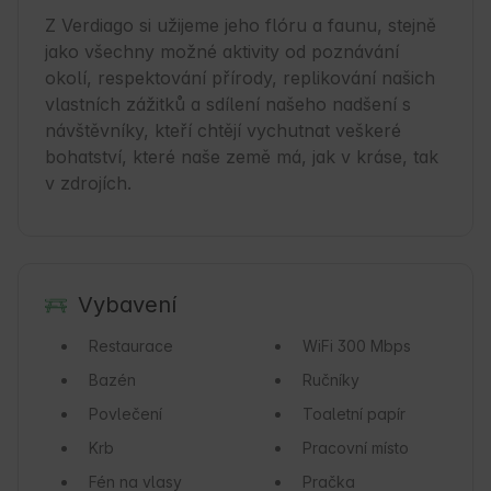
Z Verdiago si užijeme jeho flóru a faunu, stejně 
jako všechny možné aktivity od poznávání 
okolí, respektování přírody, replikování našich 
vlastních zážitků a sdílení našeho nadšení s 
návštěvníky, kteří chtějí vychutnat veškeré 
bohatství, které naše země má, jak v kráse, tak 
v zdrojích.
Vybavení
Restaurace
WiFi
300 Mbps
Bazén
Ručníky
Povlečení
Toaletní papír
Krb
Pracovní místo
Fén na vlasy
Pračka