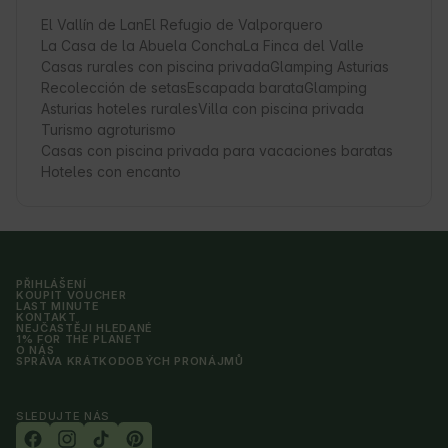
El Vallín de Lan
El Refugio de Valporquero
La Casa de la Abuela Concha
La Finca del Valle
Casas rurales con piscina privada
Glamping Asturias
Recolección de setas
Escapada barata
Glamping
Asturias hoteles rurales
Villa con piscina privada
Turismo agroturismo
Casas con piscina privada para vacaciones baratas
Hoteles con encanto
PŘIHLÁŠENÍ
KOUPIT VOUCHER
LAST MINUTE
KONTAKT
NEJČASTĚJI HLEDANÉ
1% FOR THE PLANET
O NÁS
SPRÁVA KRÁTKODOBÝCH PRONÁJMŮ
SLEDUJTE NÁS