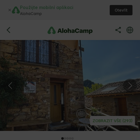
Použijte mobilní aplikaci
Otevřít
AlohaCamp
ZOBRAZIT VŠE (293)