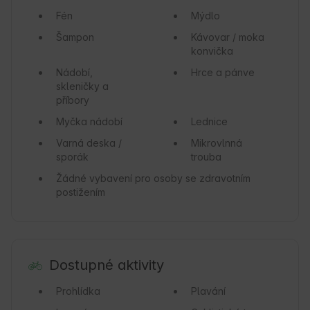
Fén
Mýdlo
Šampon
Kávovar / moka
konvička
Nádobí,
Hrce a pánve
skleničky a
příbory
Myčka nádobí
Lednice
Varná deska /
Mikrovlnná
sporák
trouba
Žádné vybavení pro osoby se zdravotním
postižením
Dostupné aktivity
Prohlídka
Plavání