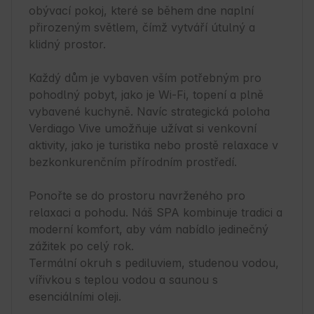
obývací pokoj, které se během dne naplní 
přirozeným světlem, čímž vytváří útulný a 
klidný prostor.

Každý dům je vybaven vším potřebným pro 
pohodlný pobyt, jako je Wi-Fi, topení a plně 
vybavené kuchyně. Navíc strategická poloha 
Verdiago Vive umožňuje užívat si venkovní 
aktivity, jako je turistika nebo prostě relaxace v 
bezkonkurenčním přírodním prostředí.

Ponořte se do prostoru navrženého pro 
relaxaci a pohodu. Náš SPA kombinuje tradici a 
moderní komfort, aby vám nabídlo jedinečný 
zážitek po celý rok. 

Termální okruh s pediluviem, studenou vodou, 
vířivkou s teplou vodou a saunou s 
esenciálními oleji.
