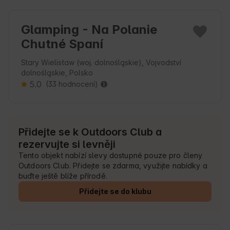
Glamping - Na Polanie
Chutné Spaní
Stary Wielisław (woj. dolnośląskie), Vojvodství
dolnośląskie, Polsko
5.0
(33 hodnocení)
Přidejte se k Outdoors Club a
rezervujte si levněji
Tento objekt nabízí slevy dostupné pouze pro členy
Outdoors Club. Přidejte se zdarma, využijte nabídky a
buďte ještě blíže přírodě.
Přidejte se do klubu