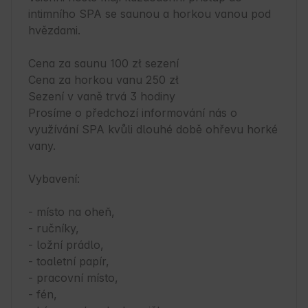
intimního SPA se saunou a horkou vanou pod 
hvězdami.

Cena za saunu 100 zł sezení

Cena za horkou vanu 250 zł

Sezení v vaně trvá 3 hodiny

Prosíme o předchozí informování nás o 
využívání SPA kvůli dlouhé době ohřevu horké 
vany.

Vybavení:

- místo na oheň,

- ručníky,

- ložní prádlo,

- toaletní papír,

- pracovní místo,

- fén,
