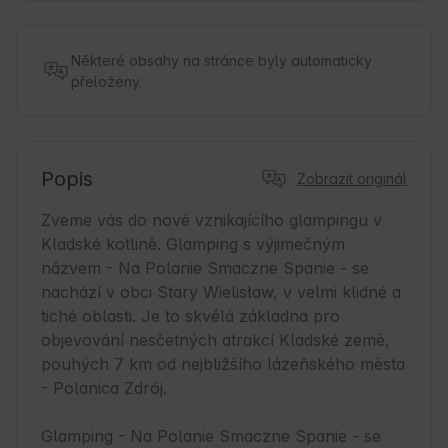
Některé obsahy na stránce byly automaticky
přeloženy.
Popis
Zobrazit originál
Zveme vás do nově vznikajícího glampingu v 
Kladské kotlině. Glamping s výjimečným 
názvem - Na Polanie Smaczne Spanie - se 
nachází v obci Stary Wielisław, v velmi klidné a 
tiché oblasti. Je to skvělá základna pro 
objevování nesčetných atrakcí Kladské země, 
pouhých 7 km od nejbližšího lázeňského města 
- Polanica Zdrój.

Glamping - Na Polanie Smaczne Spanie - se 