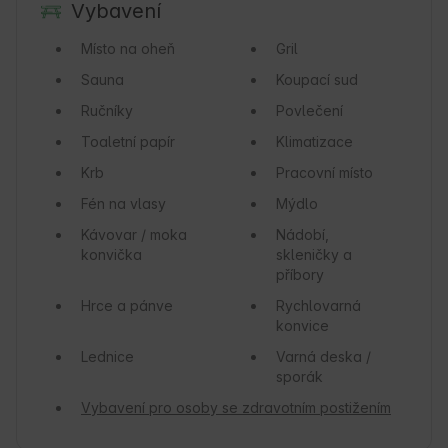
Vybavení
Místo na oheň
Gril
Sauna
Koupací sud
Ručníky
Povlečení
Toaletní papír
Klimatizace
Krb
Pracovní místo
Fén na vlasy
Mýdlo
Kávovar / moka
Nádobí,
konvička
skleničky a
příbory
Hrce a pánve
Rychlovarná
konvice
Lednice
Varná deska /
sporák
Vybavení pro osoby se zdravotním postižením