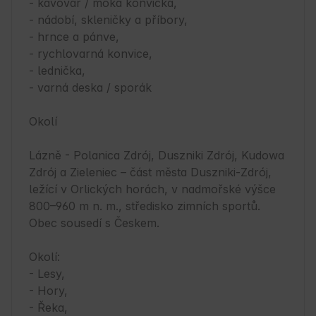
- kávovar / moka konvička,

- nádobí, skleničky a příbory,

- hrnce a pánve,

- rychlovarná konvice,

- lednička,

- varná deska / sporák

Okolí

Lázně - Polanica Zdrój, Duszniki Zdrój, Kudowa 
Zdrój a Zieleniec – část města Duszniki-Zdrój, 
ležící v Orlických horách, v nadmořské výšce 
800–960 m n. m., středisko zimních sportů. 
Obec sousedí s Českem.

Okolí:

- Lesy,

- Hory,

- Řeka,
