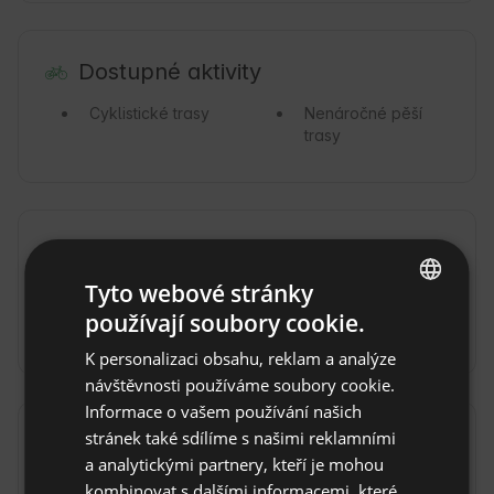
Dostupné aktivity
Cyklistické trasy
Nenáročné pěší
trasy
Okolí
Tyto webové stránky
Lesy
Hory
používají soubory cookie.
ENGLISH
Řeka
K personalizaci obsahu, reklam a analýze
SPANISH
návštěvnosti používáme soubory cookie.
POLISH
Informace o vašem používání našich
stránek také sdílíme s našimi reklamními
GERMAN
Doprava
Zobrazit originál
a analytickými partnery, kteří je mohou
ITALIAN
Autem
Taxíkem
kombinovat s dalšími informacemi, které