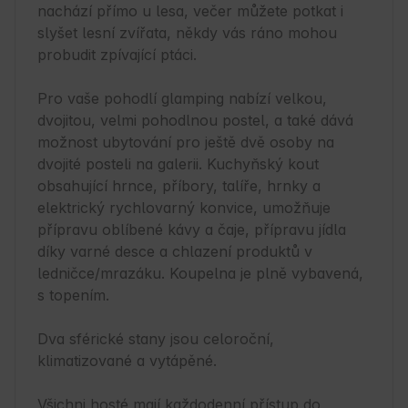
nachází přímo u lesa, večer můžete potkat i 
slyšet lesní zvířata, někdy vás ráno mohou 
probudit zpívající ptáci.

Pro vaše pohodlí glamping nabízí velkou, 
dvojitou, velmi pohodlnou postel, a také dává 
možnost ubytování pro ještě dvě osoby na 
dvojité posteli na galerii. Kuchyňský kout 
obsahující hrnce, příbory, talíře, hrnky a 
elektrický rychlovarný konvice, umožňuje 
přípravu oblíbené kávy a čaje, přípravu jídla 
díky varné desce a chlazení produktů v 
ledničce/mrazáku. Koupelna je plně vybavená, 
s topením.

Dva sférické stany jsou celoroční, 
klimatizované a vytápěné.

Všichni hosté mají každodenní přístup do 