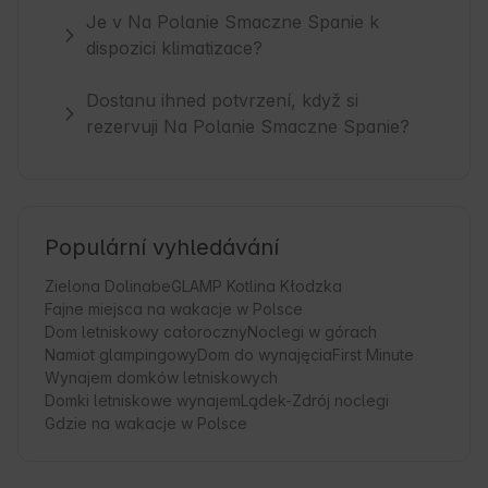
Je v Na Polanie Smaczne Spanie k
dispozici klimatizace?
Dostanu ihned potvrzení, když si
rezervuji Na Polanie Smaczne Spanie?
Populární vyhledávání
Zielona Dolina
beGLAMP Kotlina Kłodzka
Fajne miejsca na wakacje w Polsce
Dom letniskowy całoroczny
Noclegi w górach
Namiot glampingowy
Dom do wynajęcia
First Minute
Wynajem domków letniskowych
Domki letniskowe wynajem
Lądek-Zdrój noclegi
Gdzie na wakacje w Polsce