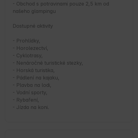
- Obchod s potravinami pouze 2,5 km od 
našeho glampingu

Dostupné aktivity

- Prohlídky,

- Horolezectví,

- Cyklotrasy,

- Nenáročné turistické stezky,

- Horská turistika,

- Pádlení na kajaku,

- Plavba na lodi,

- Vodní sporty,

- Rybaření,

- Jízda na koni.