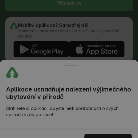
Přihlásit se
Mobilní aplikace? Samozřejmě!
Stáhněte si aplikaci a rezervujte si svůj další výlet ještě
snadněji.
Podmínky služby
Jak funguje vyhledávač
Zásady ochrany osobních údajů
Zásady používání cookies
Aplikace usnadňuje nalezení výjimečného
Zásady přidávání recenzí
ubytování v přírodě
Právní rozdělení povinností
Pravidla Outdoors Club
Stáhněte si aplikaci, abyste měli podrobnosti o svých
cestách vždy po ruce!
©
2026
AlohaCamp. Všechna práva vyhrazena.