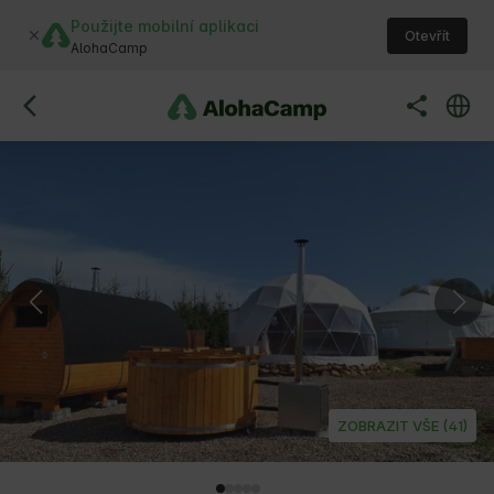
Použijte mobilní aplikaci
Otevřít
AlohaCamp
ZOBRAZIT VŠE (41)