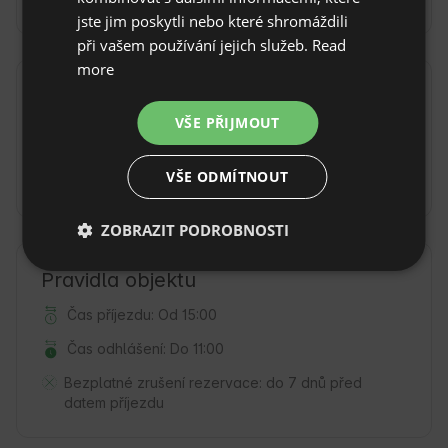
FRENCH
jste jim poskytli nebo které shromáždili
při vašem používání jejich služeb.
Read
CZECH
more
DUTCH
Další poplatky a doplňky
SLOVAK
VŠE PŘIJMOUT
Poplatek za
Poplatek za káď
saunu
(100 PLN /
(250 PLN / za
za sezení)
sezení)
VŠE ODMÍTNOUT
ZOBRAZIT PODROBNOSTI
Pravidla objektu
Čas příjezdu: Od 15:00
Čas odhlášení: Do 11:00
Bezplatné zrušení rezervace:
do 7 dnů před
datem příjezdu