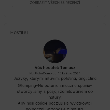
ogródka: świerze ogórki,  pomidory i 
ZOBRAZIT VŠECH 33 RECENZÍ
szczypiorek. Wszędzie można podziwiać 
rzemiosło Pana Gospodarza, który sam zadbał o 
wykończenie całego glampingu. A co do 
samego glampingu. Domki super wyposażone, 
niczego tam nie brakuje, warunki bardzo 
domowe i przytulne. Domki fajnie wpisują sie w 
Hostitel
krajobraz. Okolica mega cicha. Można spotkać 
różnego rodzaju ptaki i sarny które czasem 
podchodzą nieśmiało w okolice glampingu co 
dla nas bylo zaletą bo można bylo podziwiać te 
piękne zwierzęta. Dodatkowo jest możliwość 
skorzystania z balii lub sauny. Napewno jescze 
tam wrócimy i będziemy polecać.

Váš hostitel: Tomasz
Kasia i Kuba
Na AlohaCamp od: 15 května 2024
Jazyky, kterými mluvím:
polština, angličtina
Glamping-Na polanie smaczne spanie-
stworzyliśmy z pasją i zamiłowaniem do
natury.
Aby nasi goście poczuli się wyjątkowo i
wypoczęli w zgodzie z naturą.