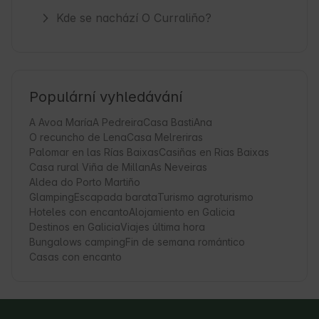
Kde se nachází O Curraliño?
Populární vyhledávání
A Avoa María
A Pedreira
Casa BastiAna
O recuncho de Lena
Casa Melreriras
Palomar en las Rías Baixas
Casiñas en Rias Baixas
Casa rural Viña de Millan
As Neveiras
Aldea do Porto Martiño
Glamping
Escapada barata
Turismo agroturismo
Hoteles con encanto
Alojamiento en Galicia
Destinos en Galicia
Viajes última hora
Bungalows camping
Fin de semana romántico
Casas con encanto