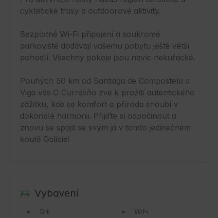
cyklistické trasy a outdoorové aktivity.

Bezplatné Wi-Fi připojení a soukromé 
parkoviště dodávají vašemu pobytu ještě větší 
pohodlí. Všechny pokoje jsou navíc nekuřácké.

Pouhých 50 km od Santiaga de Compostela a 
Viga vás O Curraliño zve k prožití autentického 
zážitku, kde se komfort a příroda snoubí v 
dokonalé harmonii. Přijďte si odpočinout a 
znovu se spojit se svým já v tomto jedinečném 
koutě Galicie!
Vybavení
Gril
WiFi