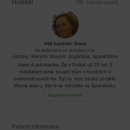
zelené krajiny, což z tohoto ubytování činí 
Hostitel
Zobrazit originál
perfektní základnu pro objevování regionu a 
odpočinek v autentickém prostředí. 🍃
Váš hostitel: Anna
Na AlohaCamp od: 18 května 2026
Jazyky, kterými mluvím:
angličtina, španělština
Jsem Australanka. Žiji v Galicii už 25 let. S
manželem jsme koupili dům v troskách a
zrekonstruovali ho. Byl to moc hezký projekt.
Máme dceru, která se narodila ve Španělsku.
Napište hostiteli
Právní informace