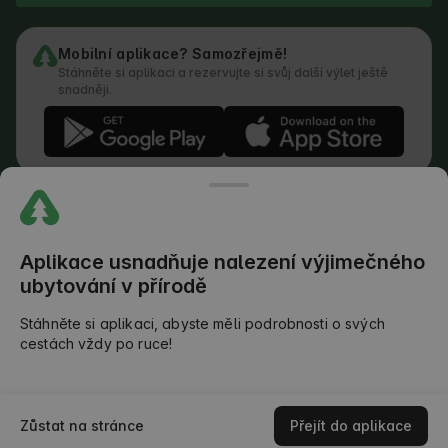
Mobilní aplikace? Samozřejmě!
Stáhněte si aplikaci a rezervujte si svůj další výlet ještě
snadněji.
Podmínky služby
Jak funguje vyhledávač
Zásady ochrany osobních údajů
Zásady používání cookies
Aplikace usnadňuje nalezení výjimečného
Zásady přidávání recenzí
ubytování v přírodě
Právní rozdělení povinností
Pravidla Outdoors Club
Stáhněte si aplikaci, abyste měli podrobnosti o svých
cestách vždy po ruce!
©
2026
AlohaCamp. Všechna práva vyhrazena.
Zkontrolujte dostupnost
Zůstat na stránce
Přejít do aplikace