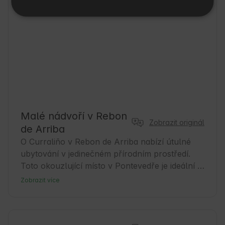
Malé nádvoří v Rebon
Zobrazit originál
de Arriba
O Curraliño v Rebon de Arriba nabízí útulné 
ubytování v jedinečném přírodním prostředí. 
Toto okouzlující místo v Pontevedře je ideální 
pro ty, kteří hledají klid a přímý kontakt s 
Zobrazit více
přírodou. Oblast je ideální pro venkovskou 
turistiku a poznávání místní kultury. Hosté 
mohou využívat nedaleké turistické stezky a 