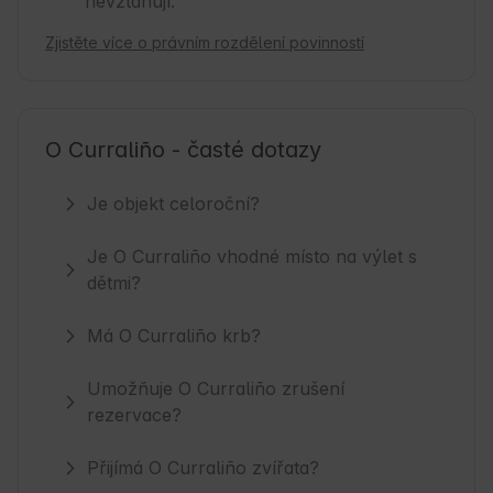
nevztahují.
Zjistěte více o právním rozdělení povinností
O Curraliño - časté dotazy
Je objekt celoroční?
Je O Curraliño vhodné místo na výlet s
dětmi?
Má O Curraliño krb?
Umožňuje O Curraliño zrušení
rezervace?
Přijímá O Curraliño zvířata?