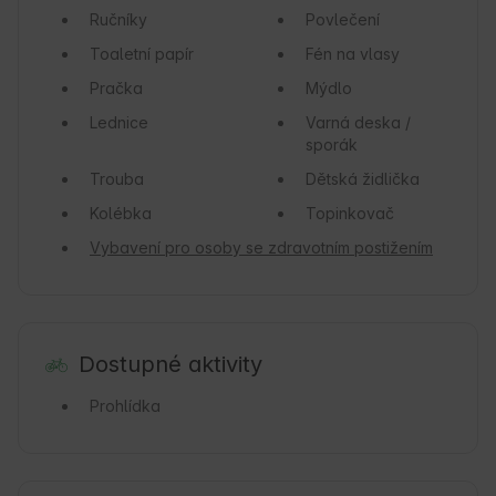
Ručníky
Povlečení
Toaletní papír
Fén na vlasy
Pračka
Mýdlo
Lednice
Varná deska /
sporák
Trouba
Dětská židlička
Kolébka
Topinkovač
Vybavení pro osoby se zdravotním postižením
Dostupné aktivity
Prohlídka