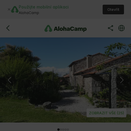
Použijte mobilní aplikaci
Otevřít
AlohaCamp
ZOBRAZIT VŠE (25)