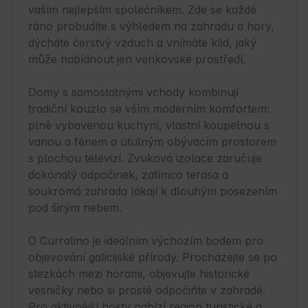
vaším nejlepším společníkem. Zde se každé 
ráno probudíte s výhledem na zahradu a hory, 
dýcháte čerstvý vzduch a vnímáte klid, jaký 
může nabídnout jen venkovské prostředí.

Domy s samostatnými vchody kombinují 
tradiční kouzlo se vším moderním komfortem: 
plně vybavenou kuchyní, vlastní koupelnou s 
vanou a fénem a útulným obývacím prostorem 
s plochou televizí. Zvuková izolace zaručuje 
dokonalý odpočinek, zatímco terasa a 
soukromá zahrada lákají k dlouhým posezením 
pod širým nebem.

O Curralino je ideálním výchozím bodem pro 
objevování galicijské přírody. Procházejte se po 
stezkách mezi horami, objevujte historické 
vesničky nebo si prostě odpočiňte v zahradě. 
Pro aktivnější hosty nabízí region turistické a 