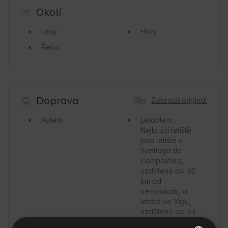
Okolí
Lesy
Hory
Řeka
Doprava
Zobrazit originál
Autem
Letadlem
Nejbližší letiště
jsou letiště v
Santiagu de
Compostela,
vzdálené asi 50
km od
nemovitosti, a
letiště ve Vigu,
vzdálené asi 53
km od