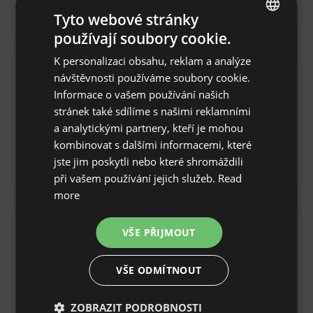
nemovitosti.
Tyto webové stránky
používají soubory cookie.
ENGLISH
K personalizaci obsahu, reklam a analýze
SPANISH
návštěvnosti používáme soubory cookie.
Pravidla objektu
POLISH
Informace o vašem používání našich
Čas příjezdu: Od 16:00
stránek také sdílíme s našimi reklamními
GERMAN
a analytickými partnery, kteří je mohou
Čas odhlášení: Do 11:00
ITALIAN
kombinovat s dalšími informacemi, které
Bezplatné zrušení rezervace:
do 14 dnů před
FRENCH
jste jim poskytli nebo které shromáždili
datem příjezdu
při vašem používání jejich služeb.
Read
CZECH
more
DUTCH
Lokalita
SLOVAK
VŠE PŘIJMOUT
Rebon de Arriba , Provincie Pontevedra, Španělsko
VŠE ODMÍTNOUT
ZOBRAZIT PODROBNOSTI