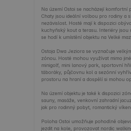
Na území Ostoi se nacházejí komfortní 
Chaty jsou ideální volbou pro rodiny a s
nezávislost. Hosté mají k dispozici obýv
kuchyňský kout a terasu. Interiéry jso
se hodí k umístění objektu na Velké mazu
Ostoja Dwa Jeziora se vyznačuje velký
zónou. Hosté mohou využívat mimo jiné ve
minigolf, mini lanový park, sportovní hři
táboráky, půjčovnu kol a sezónní vyhřív
prostoru na hraní a dospělí si mohou o
Na území objektu je také k dispozici zó
sauny, masáže, venkovní zahradní jacuzz
jak pro rodinný pobyt, romantický víkend, 
Poloha Ostoi umožňuje pohodlně objevov
jezdit na kole, provozovat nordic walkin