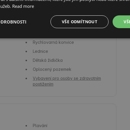
lužeb.
Read more
Klimatizace
Pracovní místo
ODROBNOSTI
VŠE ODMÍTNOUT
VŠ
Fén
Nádobí, skleničky a příbory
Rychlovarná konvice
Lednice
Dětská židlička
Oplocený pozemek
Vybavení pro osoby se zdravotním
postižením
Plavání