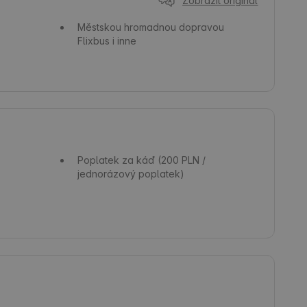
Zobrazit originál
Městskou hromadnou dopravou
Flixbus i inne
Poplatek za káď
(200 PLN /
jednorázový poplatek)