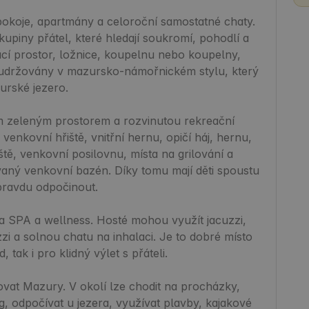
pokoje, apartmány a celoroční samostatné chaty. 
kupiny přátel, které hledají soukromí, pohodlí a 
ací prostor, ložnice, koupelnu nebo koupelny, 
u udržovány v mazursko-námořnickém stylu, který 
rské jezero.

m zeleným prostorem a rozvinutou rekreační 
nkovní hřiště, vnitřní hernu, opičí háj, hernu, 
ště, venkovní posilovnu, místa na grilování a 
aný venkovní bazén. Díky tomu mají děti spoustu 
pravdu odpočinout.

na SPA a wellness. Hosté mohou využít jacuzzi, 
i a solnou chatu na inhalaci. Je to dobré místo 
tak i pro klidný výlet s přáteli.

at Mazury. V okolí lze chodit na procházky, 
g, odpočívat u jezera, využívat plavby, kajakové 