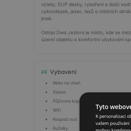
výlety, SUP desky, rybaření a další vodn
cyklostezek, jezer, lesů a místních atr
jinak.

Ostoja Dwa Jeziora je místo, kde se maz
území objektu a komfortní ubytování spoj
Vybavení
Místo na oheň
Sauna
Půjčovna kajaků
Tyto webové
WiFi
K personalizaci 
Koupací sud
vašem používání n
Ručníky
mohou kombinovat