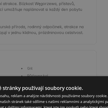
í atrakce. Blízkost Węgorzewa, přístavů, 
akcí umožňuje naplánovat si každý den pobytu 
urská příroda, rodinný odpočinek, atrakce na 
ují v jednu klidnou, prázdninovou celistvost.
Gril
Půjčovna kol
Restaurace
 stránky používají soubory cookie.
Vířivka
obsahu, reklam a analýze návštěvnosti používáme soubory cookie.
Bazén
ašich stránek také sdílíme s našimi reklamními a analytickými par
Povlečení
 s dalšími informacemi, které jste jim poskytli nebo které shro