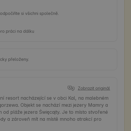
odpočiňte si všichni společně.
pro práci na dálku
cky přeloženy.
Zobrazit originál
ní resort nacházející se v obci Kal, na malebném 
gorzewa. Objekt se nachází mezi jezery Mamry a 
m od pláže jezera Święcajty. Je to místo stvořené 
írody a zároveň mít na místě mnoho atrakcí pro 