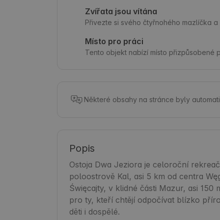
Zvířata jsou vítána
Přivezte si svého čtyřnohého mazlíčka a 
Místo pro práci
Tento objekt nabízí místo přizpůsobené 
Některé obsahy na stránce byly automati
Popis
Ostoja Dwa Jeziora je celoroční rekreač
poloostrově Kal, asi 5 km od centra Wę
Święcajty, v klidné části Mazur, asi 150 
pro ty, kteří chtějí odpočívat blízko př
děti i dospělé.
