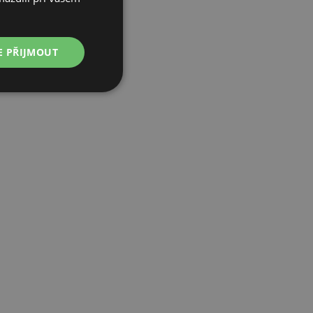
POLISH
GERMAN
E PŘIJMOUT
ITALIAN
FRENCH
CZECH
DUTCH
SLOVAK