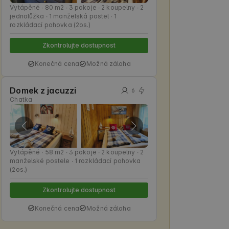
Vytápěné ∙ 80 m2 ∙ 3 pokoje ∙ 2 koupelny ∙ 2
jednolůžka ∙ 1 manželská postel ∙ 1
rozkládací pohovka (2os.)
Zkontrolujte dostupnost
Konečná cena
Možná záloha
Domek z jacuzzi
6
Chatka
Vytápěné ∙ 58 m2 ∙ 3 pokoje ∙ 2 koupelny ∙ 2
manželské postele ∙ 1 rozkládací pohovka
(2os.)
Zkontrolujte dostupnost
Konečná cena
Možná záloha