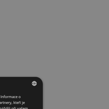
 Informace o
ENGLISH
tnery, kteří je
SPANISH
máždili při vašem