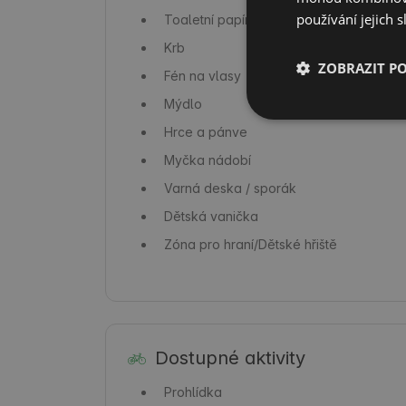
používání jejich s
Toaletní papír
Krb
ZOBRAZIT P
Fén na vlasy
Mýdlo
Hrce a pánve
Myčka nádobí
Varná deska / sporák
Dětská vanička
Zóna pro hraní/Dětské hřiště
Dostupné aktivity
Prohlídka