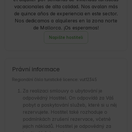
vacacionales de alta calidad. Nos avalan más
de quince años de experiencia en este sector.
Nos dedicamos a alquileres en la zona norte
de Mallorca. ¡Os esperamos!
Napište hostiteli
Právní informace
Regionální číslo turistické licence: vut12345
Za realizaci smlouvy o ubytování je
odpovědný Hostitel. On odpovídá za Váš
pobyt a poskytování služeb, které si u něj
rezervujete. Hostitel také rozhoduje o
podmínkách zrušení rezervace, včetně
jejich nákladů. Hostitel je odpovědný za