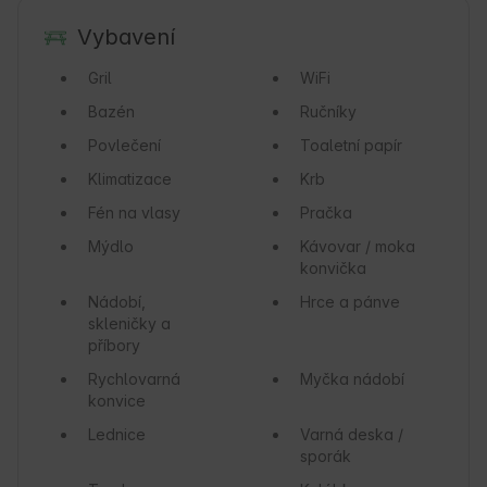
Vybavení
Gril
WiFi
Bazén
Ručníky
Povlečení
Toaletní papír
Klimatizace
Krb
Fén na vlasy
Pračka
Mýdlo
Kávovar / moka
konvička
Nádobí,
Hrce a pánve
skleničky a
příbory
Rychlovarná
Myčka nádobí
konvice
Lednice
Varná deska /
sporák