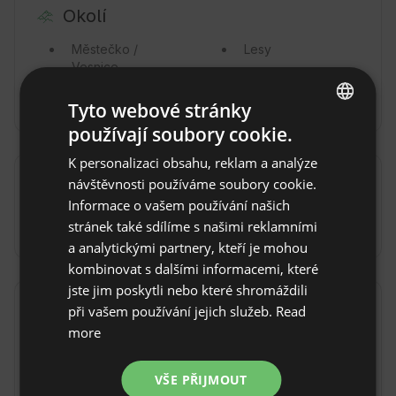
Okolí
Městečko /
Lesy
Vesnice
Hory
Moře
Tyto webové stránky
používají soubory cookie.
ENGLISH
K personalizaci obsahu, reklam a analýze
SPANISH
návštěvnosti používáme soubory cookie.
Doprava
POLISH
Informace o vašem používání našich
Autem
Letadlem
stránek také sdílíme s našimi reklamními
GERMAN
a analytickými partnery, kteří je mohou
ITALIAN
kombinovat s dalšími informacemi, které
FRENCH
jste jim poskytli nebo které shromáždili
při vašem používání jejich služeb.
Read
Pravidla objektu
CZECH
more
Čas příjezdu: Od 17:00
DUTCH
Čas odhlášení: Do 10:00
SLOVAK
VŠE PŘIJMOUT