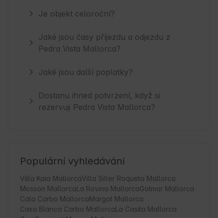
Je objekt celoroční?
Jaké jsou časy příjezdu a odjezdu z
Pedra Vista Mallorca?
Jaké jsou další poplatky?
Dostanu ihned potvrzení, když si
rezervuji Pedra Vista Mallorca?
Populární vyhledávání
Villa Kaia Mallorca
Villa Siller Roqueta Mallorca
Mosson Mallorca
La Rovina Mallorca
Gotmar Mallorca
Cala Carbo Mallorca
Margot Mallorca
Casa Blanca Carbo Mallorca
La Casita Mallorca