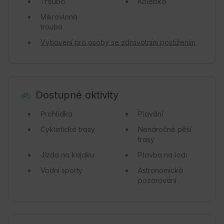
Trouba
Kolébka
Mikrovlnná
trouba
Vybavení pro osoby se zdravotním postižením
Dostupné aktivity
Prohlídka
Plavání
Cyklistické trasy
Nenáročné pěší
trasy
Jízda na kajaku
Plavba na lodi
Vodní sporty
Astronomická
pozorování