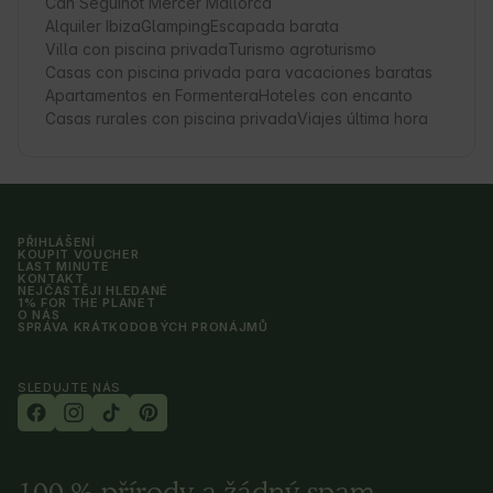
Can Seguinot Mercer Mallorca
Alquiler Ibiza
Glamping
Escapada barata
Villa con piscina privada
Turismo agroturismo
Casas con piscina privada para vacaciones baratas
Apartamentos en Formentera
Hoteles con encanto
Casas rurales con piscina privada
Viajes última hora
PŘIHLÁŠENÍ
KOUPIT VOUCHER
LAST MINUTE
KONTAKT
NEJČASTĚJI HLEDANÉ
1% FOR THE PLANET
O NÁS
SPRÁVA KRÁTKODOBÝCH PRONÁJMŮ
SLEDUJTE NÁS
100 % přírody a žádný spam.