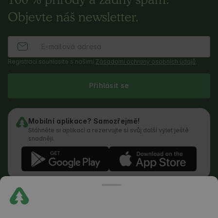
Objevte náš newsletter.
Registrací souhlasíte s našimi
Zásadami ochrany osobních údajů
.
Přihlásit se
Mobilní aplikace? Samozřejmě!
Stáhněte si aplikaci a rezervujte si svůj další výlet ještě
snadněji.
Podmínky služby
Jak funguje vyhledávač
Zásady ochrany osobních údajů