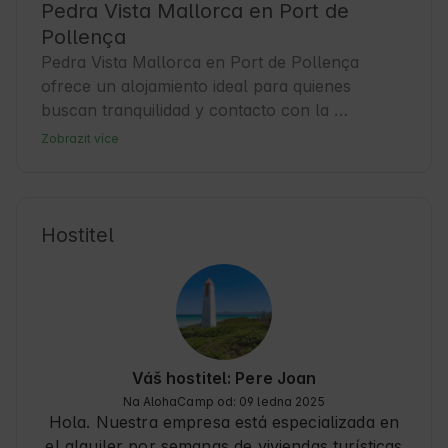
Pedra Vista Mallorca en Port de
Pollença
Pedra Vista Mallorca en Port de Pollença 
ofrece un alojamiento ideal para quienes 
buscan tranquilidad y contacto con la 
Naturaleza en las Islas Baleares. Este destino 
Zobrazit více
combina un ambiente relajado con la belleza 
del mar Mediterráneo y montañas cercanas. 
Los Huéspedes pueden disfrutar de paseos por 
la costa, deportes acuáticos y una gastronomía 
Hostitel
local auténtica. Además, es un punto de partida 
perfecto para explorar la región y sus 
encantos naturales y culturales. La zona 
destaca por su clima suave y la amabilidad de 
sus Anfitriones, que harán que cada estancia 
sea inolvidable. 🍃
Váš hostitel: Pere Joan
Na AlohaCamp od: 09 ledna 2025
Hola. Nuestra empresa está especializada en
el alquiler por semanas de viviendas turísticas