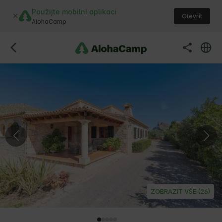
Použijte mobilní aplikaci
Otevřít
AlohaCamp
ZOBRAZIT VŠE (26)