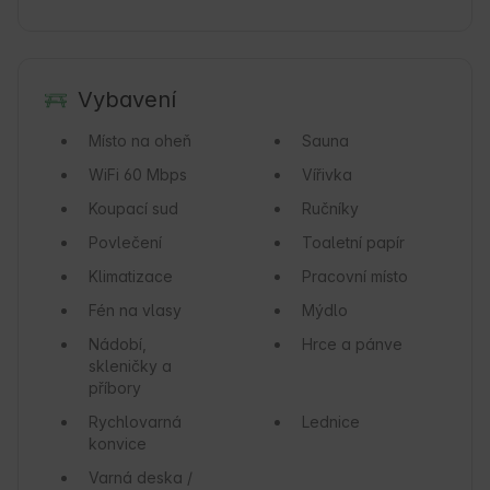
Vybavení
Místo na oheň
Sauna
WiFi
60 Mbps
Vířivka
Koupací sud
Ručníky
Povlečení
Toaletní papír
Klimatizace
Pracovní místo
Fén na vlasy
Mýdlo
Nádobí,
Hrce a pánve
skleničky a
příbory
Rychlovarná
Lednice
konvice
Varná deska /