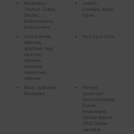
Městečko /
Jezero
:
Vesnice
: Dubie,
Łowiska, stawy
Siedlec,
rybne
Radwanowice,
Krzeszowice
Lesy
bukowe,
Hory
Łysa Góra
dębowe,
grądowe, łęgi
olszowe,
dębowe,
sosnowe,
świerkowe,
dębowe
Řeka
: Szklarka,
Přírodní
Racławka
rezervace
Dolina Racławki,
Dolinki
Krakowskie,
Obszar Natura
2000 Dolinki
Jurajskie