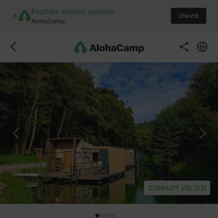
Použijte mobilní aplikaci
Otevřít
AlohaCamp
ZOBRAZIT VŠE (72)