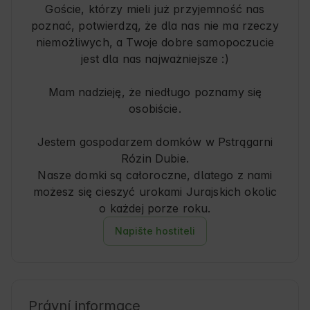
Goście, którzy mieli już przyjemność nas
poznać, potwierdzą, że dla nas nie ma rzeczy
niemożliwych, a Twoje dobre samopoczucie
jest dla nas najważniejsze :)
Mam nadzieję, że niedługo poznamy się
osobiście.
Jestem gospodarzem domków w Pstrągarni
Rózin Dubie.
Nasze domki są całoroczne, dlatego z nami
możesz się cieszyć urokami Jurajskich okolic
o każdej porze roku.
Napište hostiteli
Právní informace