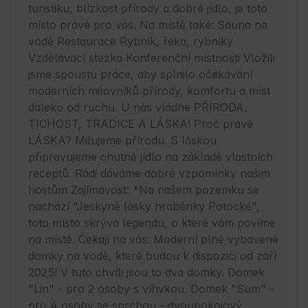
turistiku, blízkost přírody a dobré jídlo, je toto 
místo právě pro vás. Na místě také: Sauna na 
vodě Restaurace Rybník, řeka, rybníky 
Vzdělávací stezka Konferenční místnosti Vložili 
jsme spoustu práce, aby splnilo očekávání 
moderních milovníků přírody, komfortu a míst 
daleko od ruchu. U nás vládne PŘÍRODA, 
TICHOST, TRADICE A LÁSKA! Proč právě 
LÁSKA? Milujeme přírodu. S láskou 
připravujeme chutné jídlo na základě vlastních 
receptů. Rádi dáváme dobré vzpomínky našim 
hostům Zajímavost: *Na našem pozemku se 
nachází "Jeskyně lásky hraběnky Potocké", 
toto místo skrývá legendu, o které vám povíme 
na místě. Čekají na vás: Moderní plně vybavené 
domky na vodě, které budou k dispozici od září 
2025! V tuto chvíli jsou to dva domky. Domek 
"Lin" - pro 2 osoby s vířivkou. Domek "Sum" - 
pro 4 osoby se sprchou - dvoupokojový. 