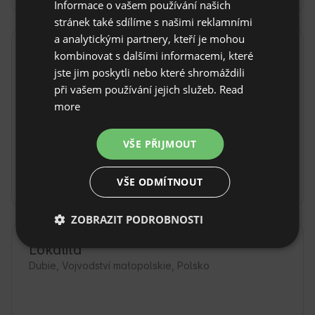
Informace o vašem používání našich
stránek také sdílíme s našimi reklamními
GERMAN
a analytickými partnery, kteří je mohou
ITALIAN
Jídla
kombinovat s dalšími informacemi, které
Zobrazit originál
FRENCH
jste jim poskytli nebo které shromáždili
Do vaší dispozice je naše Restaurace, otevřená 
při vašem používání jejich služeb.
Read
CZECH
od středy do neděle. Menu na naší stránce
more
DUTCH
Co můžete ochutnat na místě
Snídaně
(65 PLN / jednorázový poplatek)
SLOVAK
VŠE PŘIJMOUT
VÍCE INFORMACÍ O JÍDLECH
VŠE ODMÍTNOUT
ZOBRAZIT PODROBNOSTI
Lokalita
Dubie, Vojvodství małopolskie, Polsko