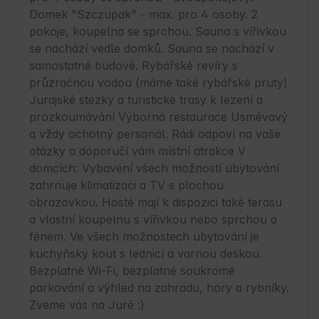
Domek "Szczupak" - max. pro 4 osoby. 2 
pokoje, koupelna se sprchou. Sauna s vířivkou 
se nachází vedle domků. Sauna se nachází v 
samostatné budově. Rybářské revíry s 
průzračnou vodou (máme také rybářské pruty) 
Jurajské stezky a turistické trasy k lezení a 
prozkoumávání Výborná restaurace Usměvavý 
a vždy ochotný personál. Rádi odpoví na vaše 
otázky a doporučí vám místní atrakce V 
domcích: Vybavení všech možností ubytování 
zahrnuje klimatizaci a TV s plochou 
obrazovkou. Hosté mají k dispozici také terasu 
a vlastní koupelnu s vířivkou nebo sprchou a 
fénem. Ve všech možnostech ubytování je 
kuchyňský kout s lednicí a varnou deskou. 
Bezplatné Wi-Fi, bezplatné soukromé 
parkování a výhled na zahradu, hory a rybníky. 
Zveme vás na Jurě :)