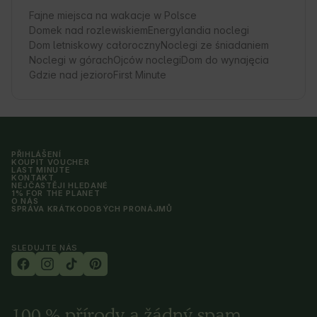
Fajne miejsca na wakacje w Polsce
Domek nad rozlewiskiem
Energylandia noclegi
Dom letniskowy całoroczny
Noclegi ze śniadaniem
Noclegi w górach
Ojców noclegi
Dom do wynajęcia
Gdzie nad jezioro
First Minute
PŘIHLÁŠENÍ
KOUPIT VOUCHER
LAST MINUTE
KONTAKT
NEJČASTĚJI HLEDANÉ
1% FOR THE PLANET
O NÁS
SPRÁVA KRÁTKODOBÝCH PRONÁJMŮ
SLEDUJTE NÁS
100 % přírody a žádný spam.