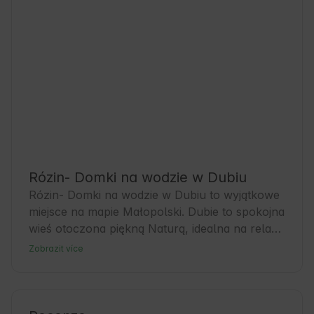
Rózin- Domki na wodzie w Dubiu
Rózin- Domki na wodzie w Dubiu to wyjątkowe 
miejsce na mapie Małopolski. Dubie to spokojna 
wieś otoczona piękną Naturą, idealna na relaks 
i bliski kontakt z przyrodą. Goście znajdą tu 
Zobrazit více
komfortowe zakwaterowanie na wodzie, co 
czyni pobyt niezapomnianym. To świetna baza 
wypadowa do zwiedzania okolicznych atrakcji i 
aktywnego wypoczynku. Warto poznać lokalną 