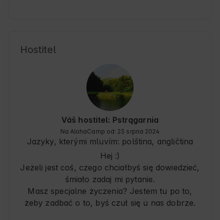
Bardzo polecam, również że względu na 
okolicę. 
Hostitel
Váš hostitel: Pstrągarnia
Na AlohaCamp od: 23 srpna 2024
Jazyky, kterými mluvím:
polština, angličtina
Hej :)
Jeżeli jest coś, czego chciałbyś się dowiedzieć,
śmiało zadaj mi pytanie.
Masz specjalne życzenia? Jestem tu po to,
żeby zadbać o to, byś czuł się u nas dobrze.