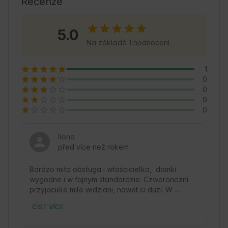
Recenze
atmosferę i cieszyć się ciszą oraz świeżym 
powietrzem.
5.0
Na základě 1 hodnocení.
1
0
0
0
0
Ilona
před více než rokem
Bardzo miła obsługa i właścicielka,  domki 
wygodne i w fajnym standardzie. Czworonożni 
przyjaciele mile widziani, nawet ci duzi. W 
restauracji przepyszne jedzenie i oczywiście 
ČÍST VÍCE
można wejść razem z pieskiem (owczarkiem też 
😁).
